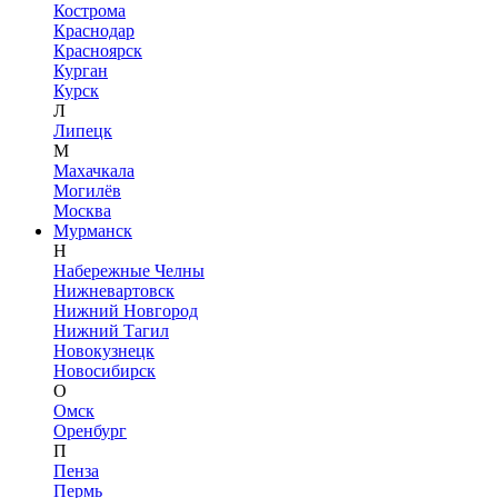
Кострома
Краснодар
Красноярск
Курган
Курск
Л
Липецк
М
Махачкала
Могилёв
Москва
Мурманск
Н
Набережные Челны
Нижневартовск
Нижний Новгород
Нижний Тагил
Новокузнецк
Новосибирск
О
Омск
Оренбург
П
Пенза
Пермь