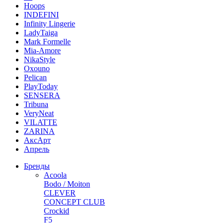
Hoops
INDEFINI
Infinity Lingerie
LadyTaiga
Mark Formelle
Mia-Amore
NikaStyle
Oxouno
Pelican
PlayToday
SENSERA
Tribuna
VeryNeat
VILATTE
ZARINA
АксАрт
Апрель
Бренды
Acoola
Bodo / Moiton
CLEVER
CONCEPT CLUB
Crockid
F5