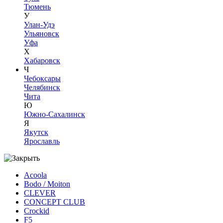
Тюмень
У
Улан-Удэ
Ульяновск
Уфа
Х
Хабаровск
Ч
Чебоксары
Челябинск
Чита
Ю
Южно-Сахалинск
Я
Якутск
Ярославль
Acoola
Bodo / Moiton
CLEVER
CONCEPT CLUB
Crockid
F5