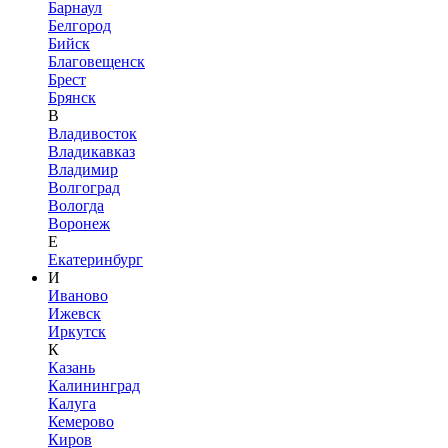
Барнаул
Белгород
Бийск
Благовещенск
Брест
Брянск
В
Владивосток
Владикавказ
Владимир
Волгоград
Вологда
Воронеж
Е
Екатеринбург
И
Иваново
Ижевск
Иркутск
К
Казань
Калининград
Калуга
Кемерово
Киров