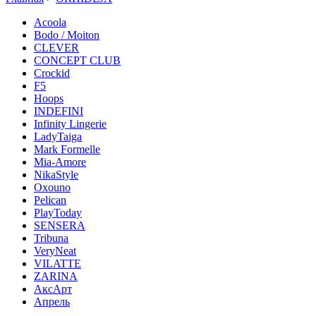
Acoola
Bodo / Moiton
CLEVER
CONCEPT CLUB
Crockid
F5
Hoops
INDEFINI
Infinity Lingerie
LadyTaiga
Mark Formelle
Mia-Amore
NikaStyle
Oxouno
Pelican
PlayToday
SENSERA
Tribuna
VeryNeat
VILATTE
ZARINA
АксАрт
Апрель