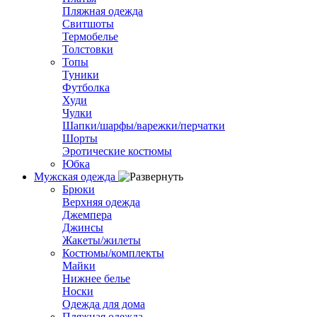
Пляжная одежда
Свитшоты
Термобелье
Толстовки
Топы
Туники
Футболка
Худи
Чулки
Шапки/шарфы/варежки/перчатки
Шорты
Эротические костюмы
Юбка
Мужская одежда
Брюки
Верхняя одежда
Джемпера
Джинсы
Жакеты/жилеты
Костюмы/комплекты
Майки
Нижнее белье
Носки
Одежда для дома
Пляжная одежда