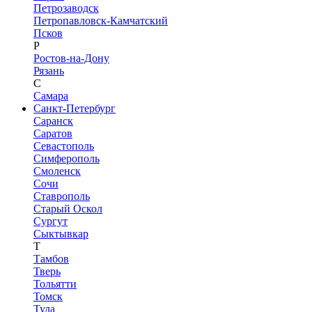
Петрозаводск
Петропавловск-Камчатский
Псков
Р
Ростов-на-Дону
Рязань
С
Самара
Санкт-Петербург
Саранск
Саратов
Севастополь
Симферополь
Смоленск
Сочи
Ставрополь
Старый Оскол
Сургут
Сыктывкар
Т
Тамбов
Тверь
Тольятти
Томск
Тула