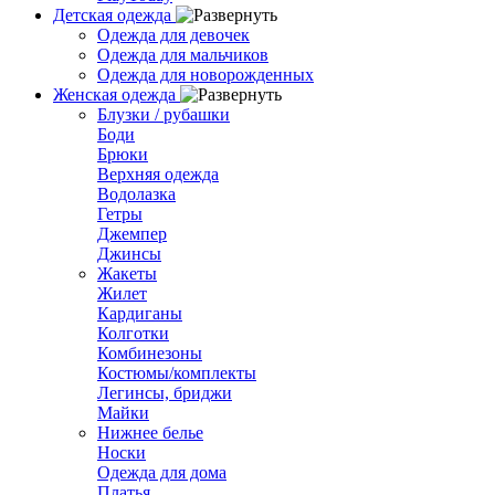
Детская одежда
Одежда для девочек
Одежда для мальчиков
Одежда для новорожденных
Женская одежда
Блузки / рубашки
Боди
Брюки
Верхняя одежда
Водолазка
Гетры
Джемпер
Джинсы
Жакеты
Жилет
Кардиганы
Колготки
Комбинезоны
Костюмы/комплекты
Легинсы, бриджи
Майки
Нижнее белье
Носки
Одежда для дома
Платья