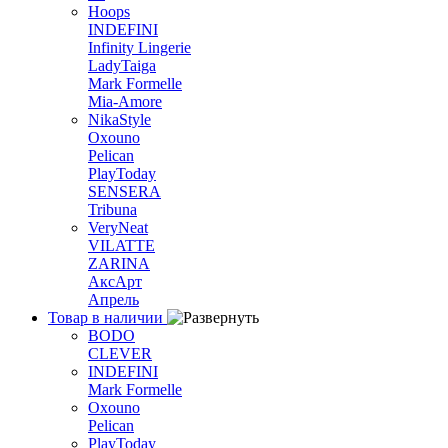
Hoops
INDEFINI
Infinity Lingerie
LadyTaiga
Mark Formelle
Mia-Amore
NikaStyle
Oxouno
Pelican
PlayToday
SENSERA
Tribuna
VeryNeat
VILATTE
ZARINA
АксАрт
Апрель
Товар в наличии
BODO
CLEVER
INDEFINI
Mark Formelle
Oxouno
Pelican
PlayToday