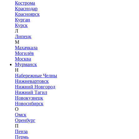
Кострома
Краснодар
Красноярск
Курган
Курск
Л
Липецк
М
Махачкала
Могилёв
Москва
Мурманск
Н
Набережные Челны
Нижневартовск
Нижний Новгород
Нижний Тагил
Новокузнецк
Новосибирск
О
Омск
Оренбург
П
Пенза
Пермь