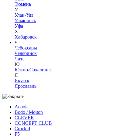
Тюмень
У
Улан-Удэ
Ульяновск
Уфа
Х
Хабаровск
Ч
Чебоксары
Челябинск
Чита
Ю
Южно-Сахалинск
Я
Якутск
Ярославль
Acoola
Bodo / Moiton
CLEVER
CONCEPT CLUB
Crockid
F5