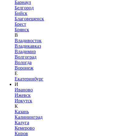
Барнаул
Белгород
Бийск
Благовещенск
Брест
Брянск
В
Владивосток
Владикавказ
Владимир
Волгоград
Вологда
Воронеж
Е
Екатеринбург
И
Иваново
Ижевск
Иркутск
К
Казань
Калининград
Калуга
Кемерово
Киров