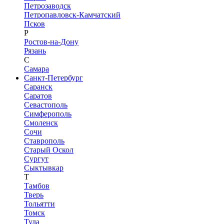
Петрозаводск
Петропавловск-Камчатский
Псков
Р
Ростов-на-Дону
Рязань
С
Самара
Санкт-Петербург
Саранск
Саратов
Севастополь
Симферополь
Смоленск
Сочи
Ставрополь
Старый Оскол
Сургут
Сыктывкар
Т
Тамбов
Тверь
Тольятти
Томск
Тула