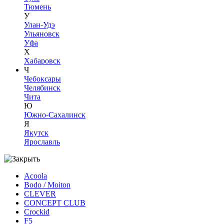
Тюмень
У
Улан-Удэ
Ульяновск
Уфа
Х
Хабаровск
Ч
Чебоксары
Челябинск
Чита
Ю
Южно-Сахалинск
Я
Якутск
Ярославль
Acoola
Bodo / Moiton
CLEVER
CONCEPT CLUB
Crockid
F5