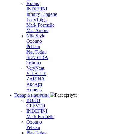
Hoops
INDEFINI
Infinity Lingerie
LadyTaiga
Mark Formelle
Mia-Amore
NikaStyle
Oxouno
Pelican
PlayToday
SENSERA
Tribuna
VeryNeat
VILATTE
ZARINA
АксАрт
Апрель
Товар в наличии
BODO
CLEVER
INDEFINI
Mark Formelle
Oxouno
Pelican
PlayToday