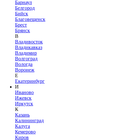
Барнаул
Белгород
Бийск
Благовещенск
Брест
Брянск
В
Владивосток
Владикавказ
Владимир
Волгоград
Вологда
Воронеж
Е
Екатеринбург
И
Иваново
Ижевск
Иркутск
К
Казань
Калининград
Калуга
Кемерово
Киров