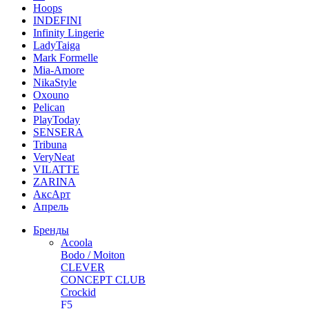
Hoops
INDEFINI
Infinity Lingerie
LadyTaiga
Mark Formelle
Mia-Amore
NikaStyle
Oxouno
Pelican
PlayToday
SENSERA
Tribuna
VeryNeat
VILATTE
ZARINA
АксАрт
Апрель
Бренды
Acoola
Bodo / Moiton
CLEVER
CONCEPT CLUB
Crockid
F5