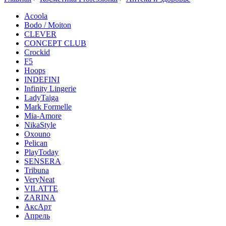
Acoola
Bodo / Moiton
CLEVER
CONCEPT CLUB
Crockid
F5
Hoops
INDEFINI
Infinity Lingerie
LadyTaiga
Mark Formelle
Mia-Amore
NikaStyle
Oxouno
Pelican
PlayToday
SENSERA
Tribuna
VeryNeat
VILATTE
ZARINA
АксАрт
Апрель