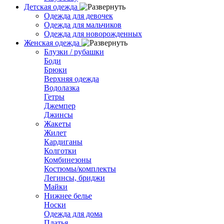
Детская одежда
Одежда для девочек
Одежда для мальчиков
Одежда для новорожденных
Женская одежда
Блузки / рубашки
Боди
Брюки
Верхняя одежда
Водолазка
Гетры
Джемпер
Джинсы
Жакеты
Жилет
Кардиганы
Колготки
Комбинезоны
Костюмы/комплекты
Легинсы, бриджи
Майки
Нижнее белье
Носки
Одежда для дома
Платья