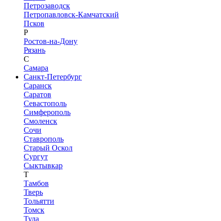
Петрозаводск
Петропавловск-Камчатский
Псков
Р
Ростов-на-Дону
Рязань
С
Самара
Санкт-Петербург
Саранск
Саратов
Севастополь
Симферополь
Смоленск
Сочи
Ставрополь
Старый Оскол
Сургут
Сыктывкар
Т
Тамбов
Тверь
Тольятти
Томск
Тула