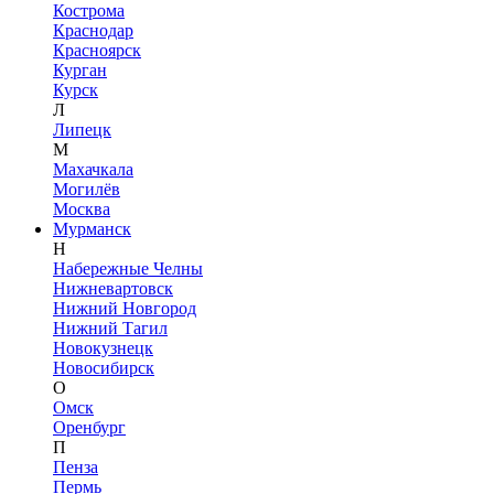
Кострома
Краснодар
Красноярск
Курган
Курск
Л
Липецк
М
Махачкала
Могилёв
Москва
Мурманск
Н
Набережные Челны
Нижневартовск
Нижний Новгород
Нижний Тагил
Новокузнецк
Новосибирск
О
Омск
Оренбург
П
Пенза
Пермь