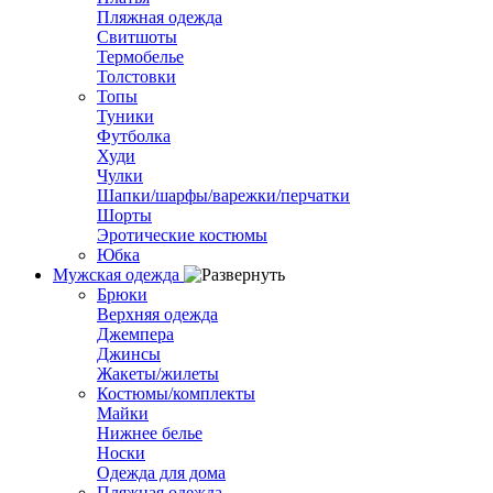
Пляжная одежда
Свитшоты
Термобелье
Толстовки
Топы
Туники
Футболка
Худи
Чулки
Шапки/шарфы/варежки/перчатки
Шорты
Эротические костюмы
Юбка
Мужская одежда
Брюки
Верхняя одежда
Джемпера
Джинсы
Жакеты/жилеты
Костюмы/комплекты
Майки
Нижнее белье
Носки
Одежда для дома
Пляжная одежда