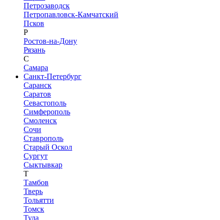
Петрозаводск
Петропавловск-Камчатский
Псков
Р
Ростов-на-Дону
Рязань
С
Самара
Санкт-Петербург
Саранск
Саратов
Севастополь
Симферополь
Смоленск
Сочи
Ставрополь
Старый Оскол
Сургут
Сыктывкар
Т
Тамбов
Тверь
Тольятти
Томск
Тула