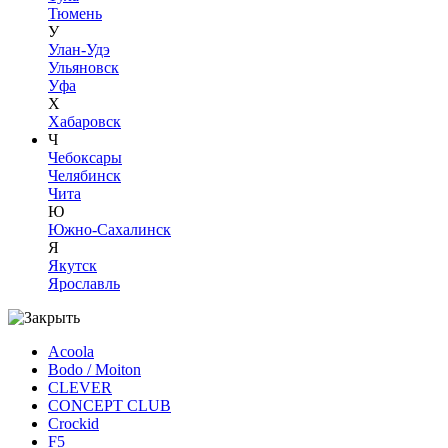
Тюмень
У
Улан-Удэ
Ульяновск
Уфа
Х
Хабаровск
Ч
Чебоксары
Челябинск
Чита
Ю
Южно-Сахалинск
Я
Якутск
Ярославль
Acoola
Bodo / Moiton
CLEVER
CONCEPT CLUB
Crockid
F5