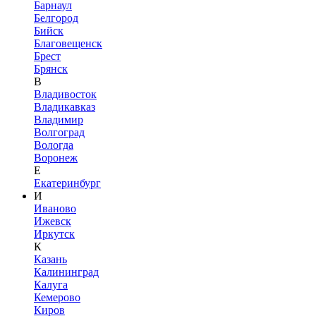
Барнаул
Белгород
Бийск
Благовещенск
Брест
Брянск
В
Владивосток
Владикавказ
Владимир
Волгоград
Вологда
Воронеж
Е
Екатеринбург
И
Иваново
Ижевск
Иркутск
К
Казань
Калининград
Калуга
Кемерово
Киров