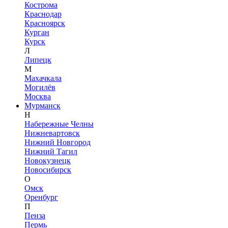
Кострома
Краснодар
Красноярск
Курган
Курск
Л
Липецк
М
Махачкала
Могилёв
Москва
Мурманск
Н
Набережные Челны
Нижневартовск
Нижний Новгород
Нижний Тагил
Новокузнецк
Новосибирск
О
Омск
Оренбург
П
Пенза
Пермь