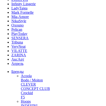
Infinity Lingerie
LadyTaiga
Mark Formelle
Mia-Amore
NikaStyle
Oxouno
Pelican
PlayToday
SENSERA
Tribuna
VeryNeat
VILATTE
ZARINA
АксАрт
Апрель
Бренды
Acoola
Bodo / Moiton
CLEVER
CONCEPT CLUB
Crockid
F5
Hoops
INDEFINI