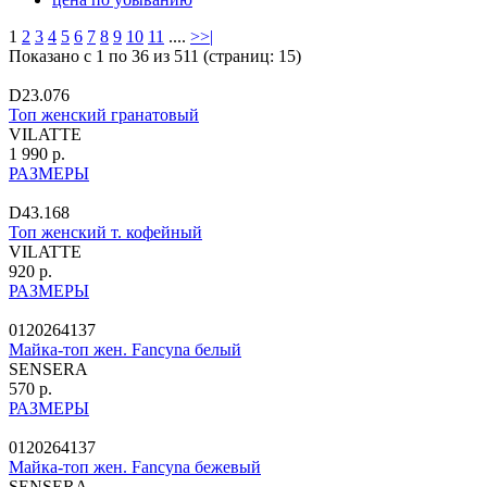
1
2
3
4
5
6
7
8
9
10
11
....
>
>|
Показано с 1 по 36 из 511 (страниц: 15)
D23.076
Топ женский гранатовый
VILATTE
1 990 р.
РАЗМЕРЫ
D43.168
Топ женский т. кофейный
VILATTE
920 р.
РАЗМЕРЫ
0120264137
Майка-топ жен. Fancyna белый
SENSERA
570 р.
РАЗМЕРЫ
0120264137
Майка-топ жен. Fancyna бежевый
SENSERA