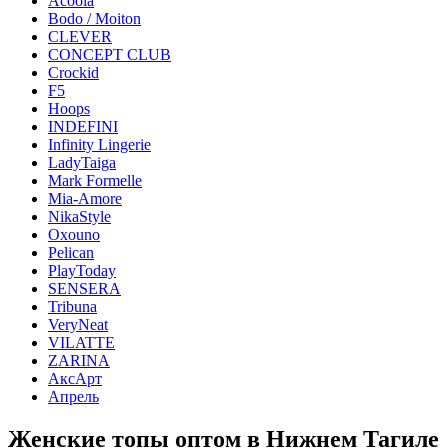
Acoola
Bodo / Moiton
CLEVER
CONCEPT CLUB
Crockid
F5
Hoops
INDEFINI
Infinity Lingerie
LadyTaiga
Mark Formelle
Mia-Amore
NikaStyle
Oxouno
Pelican
PlayToday
SENSERA
Tribuna
VeryNeat
VILATTE
ZARINA
АксАрт
Апрель
Женские топы оптом в Нижнем Тагиле