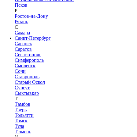
Псков
Р
Ростов-на-Дону
Рязань
С
Самара
Санкт-Петербург
Саранск
Саратов
Севастополь
Симферополь
Смоленск
Сочи
Ставрополь
Старый Оскол
Сургут
Сыктывкар
Т
Тамбов
Тверь
Тольятти
Томск
Тула
Тюмень