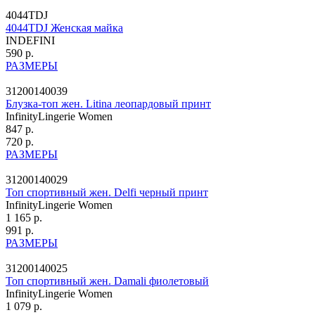
4044TDJ
4044TDJ Женская майка
INDEFINI
590 р.
РАЗМЕРЫ
31200140039
Блузка-топ жен. Litina леопардовый принт
InfinityLingerie Women
847 р.
720 р.
РАЗМЕРЫ
31200140029
Топ спортивный жен. Delfi черный принт
InfinityLingerie Women
1 165 р.
991 р.
РАЗМЕРЫ
31200140025
Топ спортивный жен. Damali фиолетовый
InfinityLingerie Women
1 079 р.