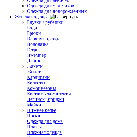
Одежда для девочек
Одежда для мальчиков
Одежда для новорожденных
Женская одежда
Блузки / рубашки
Боди
Брюки
Верхняя одежда
Водолазка
Гетры
Джемпер
Джинсы
Жакеты
Жилет
Кардиганы
Колготки
Комбинезоны
Костюмы/комплекты
Легинсы, бриджи
Майки
Нижнее белье
Носки
Одежда для дома
Платья
Пляжная одежда