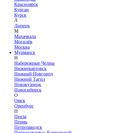
Красноярск
Курган
Курск
Л
Липецк
М
Махачкала
Могилёв
Москва
Мурманск
Н
Набережные Челны
Нижневартовск
Нижний Новгород
Нижний Тагил
Новокузнецк
Новосибирск
О
Омск
Оренбург
П
Пенза
Пермь
Петрозаводск
Петропавловск-Камчатский