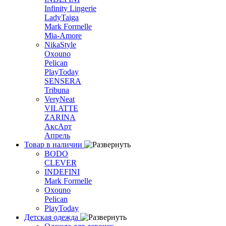
Infinity Lingerie
LadyTaiga
Mark Formelle
Mia-Amore
NikaStyle
Oxouno
Pelican
PlayToday
SENSERA
Tribuna
VeryNeat
VILATTE
ZARINA
АксАрт
Апрель
Товар в наличии
BODO
CLEVER
INDEFINI
Mark Formelle
Oxouno
Pelican
PlayToday
Детская одежда