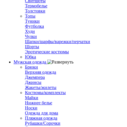
Свитшоты
Термобелье
Толстовки
Топы
Туники
Футболка
Худи
Чулки
Шапки/шарфы/варежки/перчатки
Шорты
Эротические костюмы
Юбка
Мужская одежда
Брюки
Верхняя одежда
Джемпера
Джинсы
Жакеты/жилеты
Костюмы/комплекты
Майки
Нижнее белье
Носки
Одежда для дома
Пляжная одежда
Рубашки/Сорочки