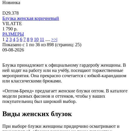
Новинка
D29.378
Блузка женская коричневый
VILATTE
1 790 р.
РАЗМЕРЫ
1
2
3
4
5
6
7
8
9
10
11
....
>
>|
Показано с 1 по 36 из 898 (страниц: 25)
09-08-2026
Блузка принадлежит к официальному гардеробу женщины. В
ней ходят на работу или на учёбу, посещают торжественные
мероприятия. Она прекрасно сочетается с юбкой-карандашом
или классическими брюками.
«Оптом-Бренд» предлагает женские блузки оптом. В каталоге
модели разных фасонов и оттенков, чтобы у ваших
покупательниц был широкий выбор.
Виды женских блузок
При выборе блузки женщины придирчиво осматривают и