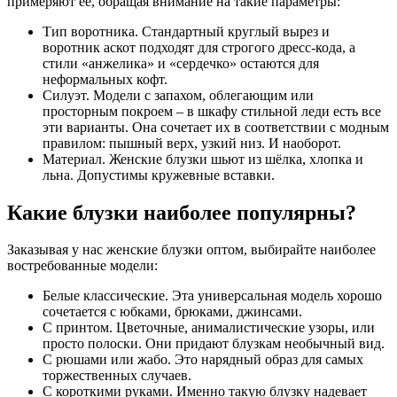
примеряют её, обращая внимание на такие параметры:
Тип воротника. Стандартный круглый вырез и
воротник аскот подходят для строгого дресс-кода, а
стили «анжелика» и «сердечко» остаются для
неформальных кофт.
Силуэт. Модели с запахом, облегающим или
просторным покроем – в шкафу стильной леди есть все
эти варианты. Она сочетает их в соответствии с модным
правилом: пышный верх, узкий низ. И наоборот.
Материал. Женские блузки шьют из шёлка, хлопка и
льна. Допустимы кружевные вставки.
Какие блузки наиболее популярны?
Заказывая у нас женские блузки оптом, выбирайте наиболее
востребованные модели:
Белые классические. Эта универсальная модель хорошо
сочетается с юбками, брюками, джинсами.
С принтом. Цветочные, анималистические узоры, или
просто полоски. Они придают блузкам необычный вид.
С рюшами или жабо. Это нарядный образ для самых
торжественных случаев.
С короткими руками. Именно такую блузку надевает