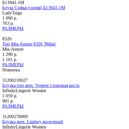
Б13941-1М
Блуза Софья (синяя) Б13941-1М
LadyTaiga
1 090 р.
763 р.
РАЗМЕРЫ
8326
Топ Mia-Amore 8326 'Milan'
Mia-Amore
1 290 р.
1 161 р.
РАЗМЕРЫ
Новинка
31200210027
Блузка-топ жен. Ventere слоновая кость
InfinityLingerie Women
1 059 р.
901 р.
РАЗМЕРЫ
31200270009
Блузка жен. Lindsey молочный
InfinityLingerie Women