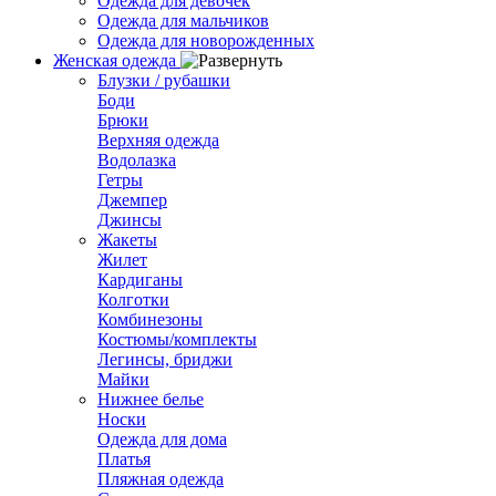
Одежда для девочек
Одежда для мальчиков
Одежда для новорожденных
Женская одежда
Блузки / рубашки
Боди
Брюки
Верхняя одежда
Водолазка
Гетры
Джемпер
Джинсы
Жакеты
Жилет
Кардиганы
Колготки
Комбинезоны
Костюмы/комплекты
Легинсы, бриджи
Майки
Нижнее белье
Носки
Одежда для дома
Платья
Пляжная одежда