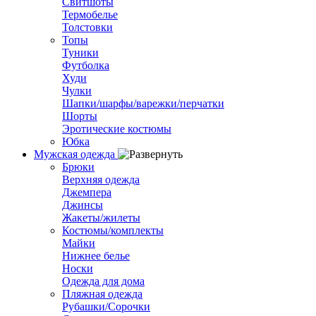
Свитшоты
Термобелье
Толстовки
Топы
Туники
Футболка
Худи
Чулки
Шапки/шарфы/варежки/перчатки
Шорты
Эротические костюмы
Юбка
Мужская одежда
Брюки
Верхняя одежда
Джемпера
Джинсы
Жакеты/жилеты
Костюмы/комплекты
Майки
Нижнее белье
Носки
Одежда для дома
Пляжная одежда
Рубашки/Сорочки