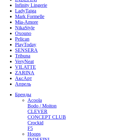
Infinity Lingerie
LadyTaiga
Mark Formelle
Mia-Amore
NikaStyle
Oxouno
Pelican
PlayToday
SENSERA
Tribuna
VeryNeat
VILATTE
ZARINA
АксАрт
Апрель
Бренды
Acoola
Bodo / Moiton
CLEVER
CONCEPT CLUB
Crockid
F5
Hoops
INDEFINI