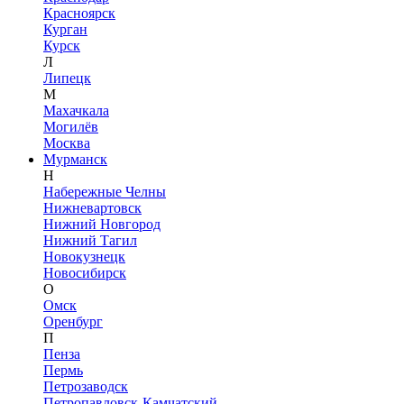
Красноярск
Курган
Курск
Л
Липецк
М
Махачкала
Могилёв
Москва
Мурманск
Н
Набережные Челны
Нижневартовск
Нижний Новгород
Нижний Тагил
Новокузнецк
Новосибирск
О
Омск
Оренбург
П
Пенза
Пермь
Петрозаводск
Петропавловск-Камчатский