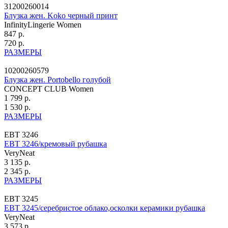
31200260014
Блузка жен. Koko черный принт
InfinityLingerie Women
847 р.
720 р.
РАЗМЕРЫ
10200260579
Блузка жен. Portobello голубой
CONCEPT CLUB Women
1 799 р.
1 530 р.
РАЗМЕРЫ
ЕВТ 3246
ЕВТ 3246/кремовый рубашка
VeryNeat
3 135 р.
2 345 р.
РАЗМЕРЫ
ЕВТ 3245
ЕВТ 3245/серебристое облако,осколки керамики рубашка
VeryNeat
3 573 р.