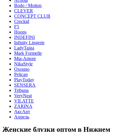
Acoola
Bodo / Moiton
CLEVER
CONCEPT CLUB
Crockid
F5
Hoops
INDEFINI
Infinity Lingerie
LadyTaiga
Mark Formelle
Mia-Amore
NikaStyle
Oxouno
Pelican
PlayToday
SENSERA
Tribuna
VeryNeat
VILATTE
ZARINA
АксАрт
Апрель
Женские блузки оптом в Нижнем