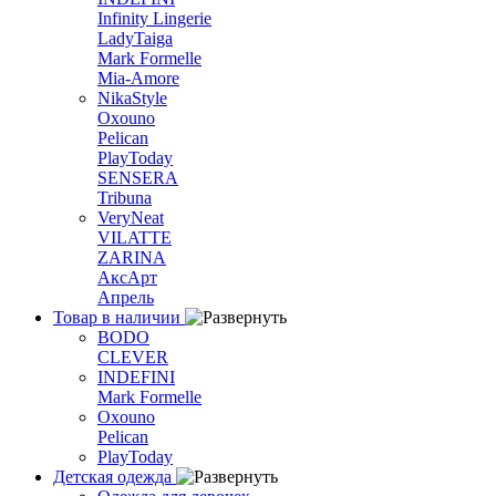
Infinity Lingerie
LadyTaiga
Mark Formelle
Mia-Amore
NikaStyle
Oxouno
Pelican
PlayToday
SENSERA
Tribuna
VeryNeat
VILATTE
ZARINA
АксАрт
Апрель
Товар в наличии
BODO
CLEVER
INDEFINI
Mark Formelle
Oxouno
Pelican
PlayToday
Детская одежда