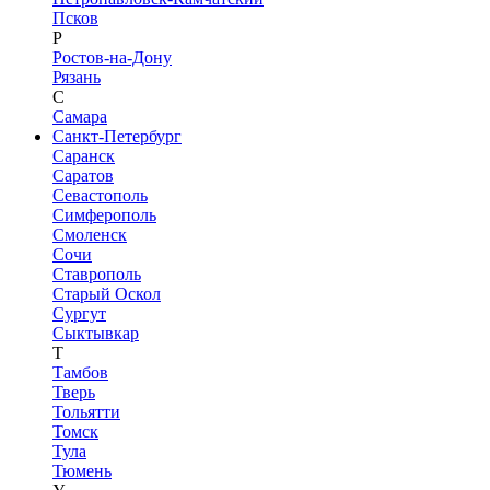
Псков
Р
Ростов-на-Дону
Рязань
С
Самара
Санкт-Петербург
Саранск
Саратов
Севастополь
Симферополь
Смоленск
Сочи
Ставрополь
Старый Оскол
Сургут
Сыктывкар
Т
Тамбов
Тверь
Тольятти
Томск
Тула
Тюмень