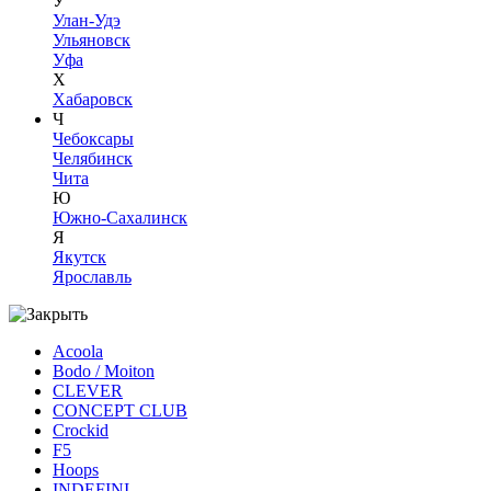
У
Улан-Удэ
Ульяновск
Уфа
Х
Хабаровск
Ч
Чебоксары
Челябинск
Чита
Ю
Южно-Сахалинск
Я
Якутск
Ярославль
Acoola
Bodo / Moiton
CLEVER
CONCEPT CLUB
Crockid
F5
Hoops
INDEFINI