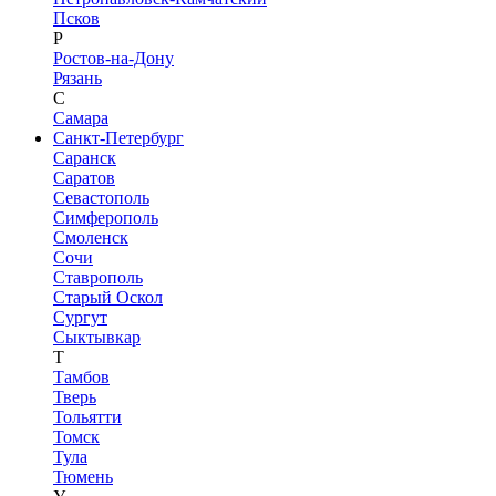
Псков
Р
Ростов-на-Дону
Рязань
С
Самара
Санкт-Петербург
Саранск
Саратов
Севастополь
Симферополь
Смоленск
Сочи
Ставрополь
Старый Оскол
Сургут
Сыктывкар
Т
Тамбов
Тверь
Тольятти
Томск
Тула
Тюмень