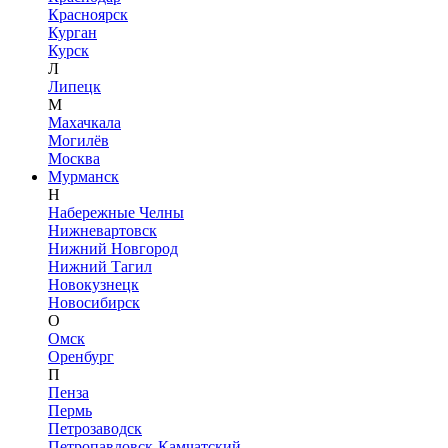
Красноярск
Курган
Курск
Л
Липецк
М
Махачкала
Могилёв
Москва
Мурманск
Н
Набережные Челны
Нижневартовск
Нижний Новгород
Нижний Тагил
Новокузнецк
Новосибирск
О
Омск
Оренбург
П
Пенза
Пермь
Петрозаводск
Петропавловск-Камчатский