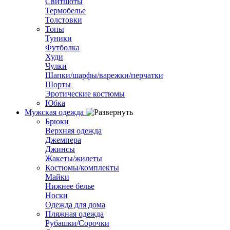
Свитшоты
Термобелье
Толстовки
Топы
Туники
Футболка
Худи
Чулки
Шапки/шарфы/варежки/перчатки
Шорты
Эротические костюмы
Юбка
Мужская одежда
Брюки
Верхняя одежда
Джемпера
Джинсы
Жакеты/жилеты
Костюмы/комплекты
Майки
Нижнее белье
Носки
Одежда для дома
Пляжная одежда
Рубашки/Сорочки