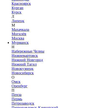
Красноярск
Курган
Курск
Л
Липецк
М
Махачкала
Могилёв
Москва
Мурманск
Н
Набережные Челны
Нижневартовск
Нижний Новгород
Нижний Тагил
Новокузнецк
Новосибирск
О
Омск
Оренбург
П
Пенза
Пермь
Петрозаводск
Петропавловск-Камчатский