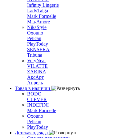
Infinity Lingerie
LadyTaiga
Mark Formelle
Mia-Amore
NikaStyle
Oxouno
Pelican
PlayToday
SENSERA
Tribuna
VeryNeat
VILATTE
ZARINA
АксАрт
Апрель
Товар в наличии
BODO
CLEVER
INDEFINI
Mark Formelle
Oxouno
Pelican
PlayToday
Детская одежда