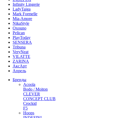
Infinity Lingerie
LadyTaiga
Mark Formelle
Mia-Amore
NikaStyle
Oxouno
Pelican
PlayToday
SENSERA
Tribuna
VeryNeat
VILATTE
ZARINA
АксАрт
Апрель
Бренды
Acoola
Bodo / Moiton
CLEVER
CONCEPT CLUB
Crockid
F5
Hoops
INDEFINI