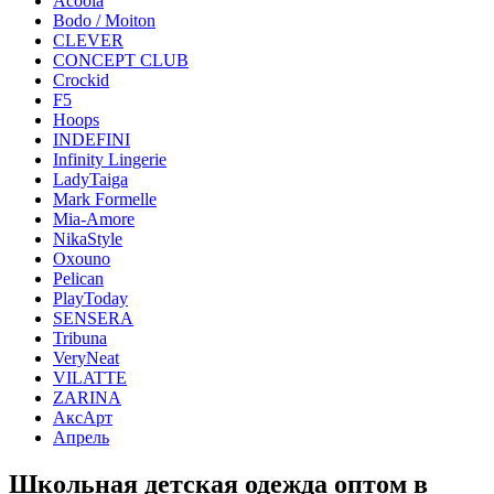
Acoola
Bodo / Moiton
CLEVER
CONCEPT CLUB
Crockid
F5
Hoops
INDEFINI
Infinity Lingerie
LadyTaiga
Mark Formelle
Mia-Amore
NikaStyle
Oxouno
Pelican
PlayToday
SENSERA
Tribuna
VeryNeat
VILATTE
ZARINA
АксАрт
Апрель
Школьная детская одежда оптом в