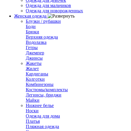
Одежда для девочек
Одежда для мальчиков
Одежда для новорожденных
Женская одежда
Блузки / рубашки
Боди
Брюки
Верхняя одежда
Водолазка
Гетры
Джемпер
Джинсы
Жакеты
Жилет
Кардиганы
Колготки
Комбинезоны
Костюмы/комплекты
Легинсы, бриджи
Майки
Нижнее белье
Носки
Одежда для дома
Платья
Пляжная одежда