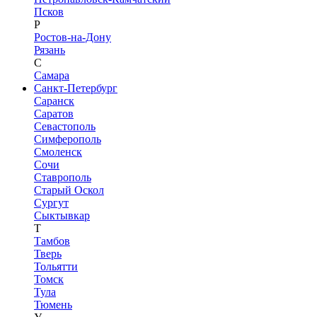
Псков
Р
Ростов-на-Дону
Рязань
С
Самара
Санкт-Петербург
Саранск
Саратов
Севастополь
Симферополь
Смоленск
Сочи
Ставрополь
Старый Оскол
Сургут
Сыктывкар
Т
Тамбов
Тверь
Тольятти
Томск
Тула
Тюмень