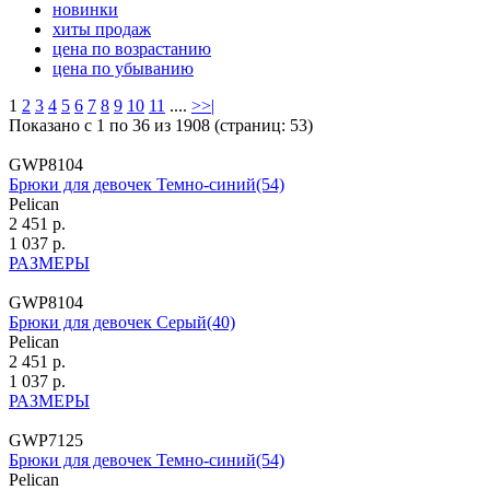
новинки
хиты продаж
цена по возрастанию
цена по убыванию
1
2
3
4
5
6
7
8
9
10
11
....
>
>|
Показано с 1 по 36 из 1908 (страниц: 53)
GWP8104
Брюки для девочек Темно-синий(54)
Pelican
2 451 р.
1 037 р.
РАЗМЕРЫ
GWP8104
Брюки для девочек Серый(40)
Pelican
2 451 р.
1 037 р.
РАЗМЕРЫ
GWP7125
Брюки для девочек Темно-синий(54)
Pelican