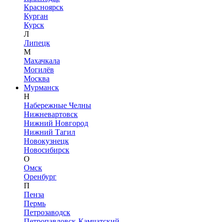
Красноярск
Курган
Курск
Л
Липецк
М
Махачкала
Могилёв
Москва
Мурманск
Н
Набережные Челны
Нижневартовск
Нижний Новгород
Нижний Тагил
Новокузнецк
Новосибирск
О
Омск
Оренбург
П
Пенза
Пермь
Петрозаводск
Петропавловск-Камчатский