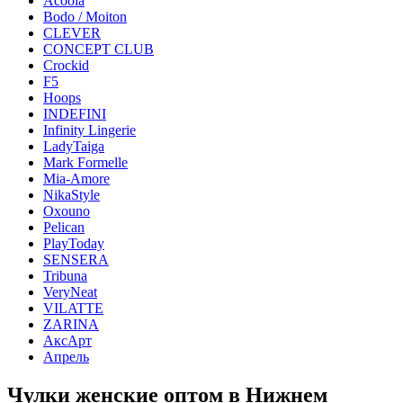
Acoola
Bodo / Moiton
CLEVER
CONCEPT CLUB
Crockid
F5
Hoops
INDEFINI
Infinity Lingerie
LadyTaiga
Mark Formelle
Mia-Amore
NikaStyle
Oxouno
Pelican
PlayToday
SENSERA
Tribuna
VeryNeat
VILATTE
ZARINA
АксАрт
Апрель
Чулки женские оптом в Нижнем