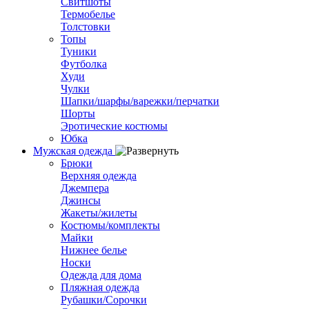
Свитшоты
Термобелье
Толстовки
Топы
Туники
Футболка
Худи
Чулки
Шапки/шарфы/варежки/перчатки
Шорты
Эротические костюмы
Юбка
Мужская одежда
Брюки
Верхняя одежда
Джемпера
Джинсы
Жакеты/жилеты
Костюмы/комплекты
Майки
Нижнее белье
Носки
Одежда для дома
Пляжная одежда
Рубашки/Сорочки