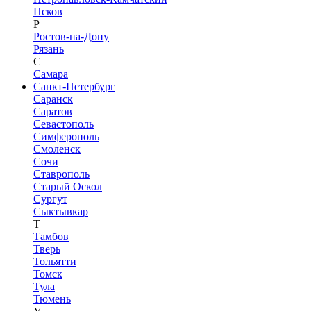
Псков
Р
Ростов-на-Дону
Рязань
С
Самара
Санкт-Петербург
Саранск
Саратов
Севастополь
Симферополь
Смоленск
Сочи
Ставрополь
Старый Оскол
Сургут
Сыктывкар
Т
Тамбов
Тверь
Тольятти
Томск
Тула
Тюмень