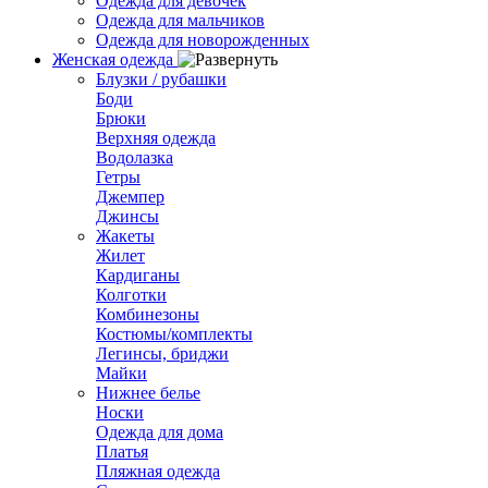
Одежда для девочек
Одежда для мальчиков
Одежда для новорожденных
Женская одежда
Блузки / рубашки
Боди
Брюки
Верхняя одежда
Водолазка
Гетры
Джемпер
Джинсы
Жакеты
Жилет
Кардиганы
Колготки
Комбинезоны
Костюмы/комплекты
Легинсы, бриджи
Майки
Нижнее белье
Носки
Одежда для дома
Платья
Пляжная одежда