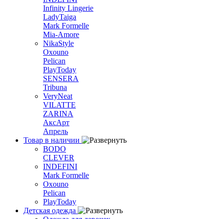
Infinity Lingerie
LadyTaiga
Mark Formelle
Mia-Amore
NikaStyle
Oxouno
Pelican
PlayToday
SENSERA
Tribuna
VeryNeat
VILATTE
ZARINA
АксАрт
Апрель
Товар в наличии
BODO
CLEVER
INDEFINI
Mark Formelle
Oxouno
Pelican
PlayToday
Детская одежда