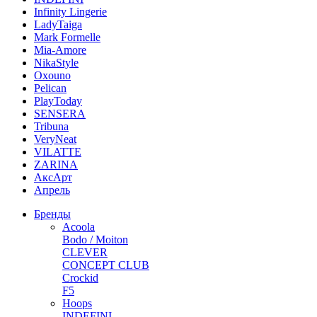
Infinity Lingerie
LadyTaiga
Mark Formelle
Mia-Amore
NikaStyle
Oxouno
Pelican
PlayToday
SENSERA
Tribuna
VeryNeat
VILATTE
ZARINA
АксАрт
Апрель
Бренды
Acoola
Bodo / Moiton
CLEVER
CONCEPT CLUB
Crockid
F5
Hoops
INDEFINI