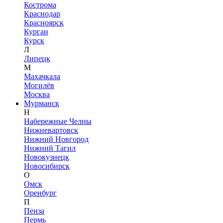
Кострома
Краснодар
Красноярск
Курган
Курск
Л
Липецк
М
Махачкала
Могилёв
Москва
Мурманск
Н
Набережные Челны
Нижневартовск
Нижний Новгород
Нижний Тагил
Новокузнецк
Новосибирск
О
Омск
Оренбург
П
Пенза
Пермь