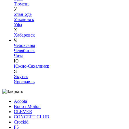
Тюмень
У
Улан-Удэ
Ульяновск
Уфа
Х
Хабаровск
Ч
Чебоксары
Челябинск
Чита
Ю
Южно-Сахалинск
Я
Якутск
Ярославль
Acoola
Bodo / Moiton
CLEVER
CONCEPT CLUB
Crockid
F5