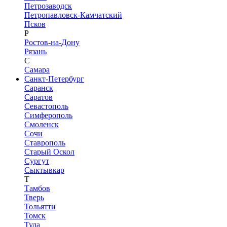
Петрозаводск
Петропавловск-Камчатский
Псков
Р
Ростов-на-Дону
Рязань
С
Самара
Санкт-Петербург
Саранск
Саратов
Севастополь
Симферополь
Смоленск
Сочи
Ставрополь
Старый Оскол
Сургут
Сыктывкар
Т
Тамбов
Тверь
Тольятти
Томск
Тула