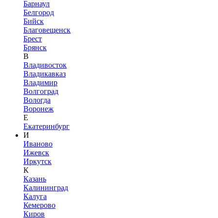
Барнаул
Белгород
Бийск
Благовещенск
Брест
Брянск
В
Владивосток
Владикавказ
Владимир
Волгоград
Вологда
Воронеж
Е
Екатеринбург
И
Иваново
Ижевск
Иркутск
К
Казань
Калининград
Калуга
Кемерово
Киров