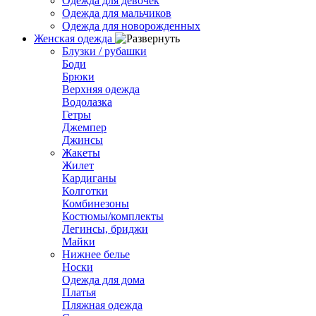
Одежда для девочек
Одежда для мальчиков
Одежда для новорожденных
Женская одежда
Блузки / рубашки
Боди
Брюки
Верхняя одежда
Водолазка
Гетры
Джемпер
Джинсы
Жакеты
Жилет
Кардиганы
Колготки
Комбинезоны
Костюмы/комплекты
Легинсы, бриджи
Майки
Нижнее белье
Носки
Одежда для дома
Платья
Пляжная одежда