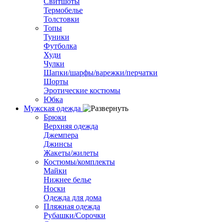
Свитшоты
Термобелье
Толстовки
Топы
Туники
Футболка
Худи
Чулки
Шапки/шарфы/варежки/перчатки
Шорты
Эротические костюмы
Юбка
Мужская одежда
Брюки
Верхняя одежда
Джемпера
Джинсы
Жакеты/жилеты
Костюмы/комплекты
Майки
Нижнее белье
Носки
Одежда для дома
Пляжная одежда
Рубашки/Сорочки