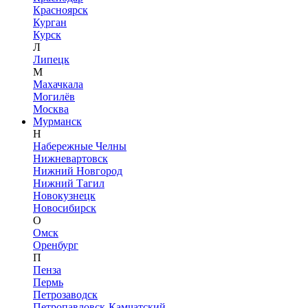
Красноярск
Курган
Курск
Л
Липецк
М
Махачкала
Могилёв
Москва
Мурманск
Н
Набережные Челны
Нижневартовск
Нижний Новгород
Нижний Тагил
Новокузнецк
Новосибирск
О
Омск
Оренбург
П
Пенза
Пермь
Петрозаводск
Петропавловск-Камчатский