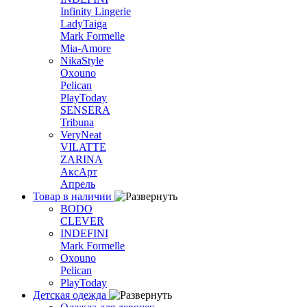
Infinity Lingerie
LadyTaiga
Mark Formelle
Mia-Amore
NikaStyle
Oxouno
Pelican
PlayToday
SENSERA
Tribuna
VeryNeat
VILATTE
ZARINA
АксАрт
Апрель
Товар в наличии
BODO
CLEVER
INDEFINI
Mark Formelle
Oxouno
Pelican
PlayToday
Детская одежда