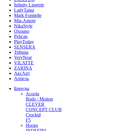
Infinity Lingerie
LadyTaiga
Mark Formelle
Mia-Amore
NikaStyle
Oxouno
Pelican
PlayToday
SENSERA
Tribuna
VeryNeat
VILATTE
ZARINA
АксАрт
Апрель
Бренды
Acoola
Bodo / Moiton
CLEVER
CONCEPT CLUB
Crockid
F5
Hoops
INDEFINI