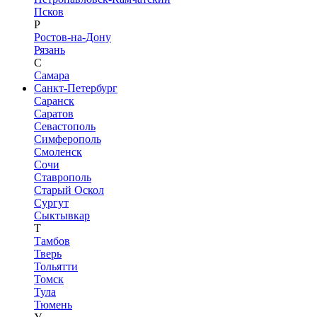
Псков
Р
Ростов-на-Дону
Рязань
С
Самара
Санкт-Петербург
Саранск
Саратов
Севастополь
Симферополь
Смоленск
Сочи
Ставрополь
Старый Оскол
Сургут
Сыктывкар
Т
Тамбов
Тверь
Тольятти
Томск
Тула
Тюмень