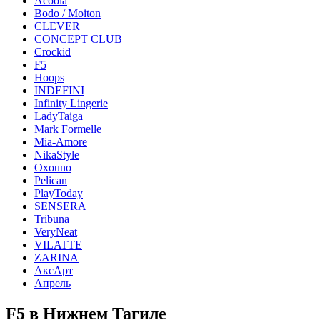
Acoola
Bodo / Moiton
CLEVER
CONCEPT CLUB
Crockid
F5
Hoops
INDEFINI
Infinity Lingerie
LadyTaiga
Mark Formelle
Mia-Amore
NikaStyle
Oxouno
Pelican
PlayToday
SENSERA
Tribuna
VeryNeat
VILATTE
ZARINA
АксАрт
Апрель
F5 в Нижнем Тагиле