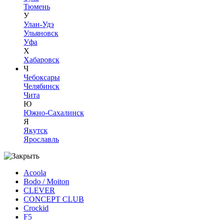
Тюмень
У
Улан-Удэ
Ульяновск
Уфа
Х
Хабаровск
Ч
Чебоксары
Челябинск
Чита
Ю
Южно-Сахалинск
Я
Якутск
Ярославль
Acoola
Bodo / Moiton
CLEVER
CONCEPT CLUB
Crockid
F5