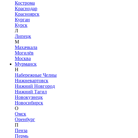
Кострома
Краснодар
Красноярск
Курган
Курск
Л
Липецк
М
Махачкала
Могилёв
Москва
Мурманск
Н
Набережные Челны
Нижневартовск
Нижний Новгород
Нижний Тагил
Новокузнецк
Новосибирск
О
Омск
Оренбург
П
Пенза
Пермь