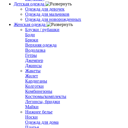
Детская одежда
Одежда для девочек
Одежда для мальчиков
Одежда для новорожденных
Женская одежда
Блузки / рубашки
Боди
Брюки
Верхняя одежда
Водолазка
Гетры
Джемпер
Джинсы
Жакеты
Жилет
Кардиганы
Колготки
Комбинезоны
Костюмы/комплекты
Легинсы, бриджи
Майки
Нижнее белье
Носки
Одежда для дома
Платья