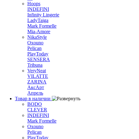
Hoops
INDEFINI
Infinity Lingerie
LadyTaiga
Mark Formelle
Mia-Amore
NikaStyle
Oxouno
Pelican
PlayToday
SENSERA
Tribuna
VeryNeat
VILATTE
ZARINA
АксАрт
Апрель
Товар в наличии
BODO
CLEVER
INDEFINI
Mark Formelle
Oxouno
Pelican
PlayToday