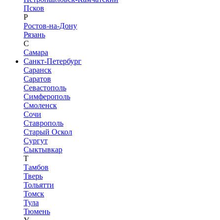
Псков
Р
Ростов-на-Дону
Рязань
С
Самара
Санкт-Петербург
Саранск
Саратов
Севастополь
Симферополь
Смоленск
Сочи
Ставрополь
Старый Оскол
Сургут
Сыктывкар
Т
Тамбов
Тверь
Тольятти
Томск
Тула
Тюмень