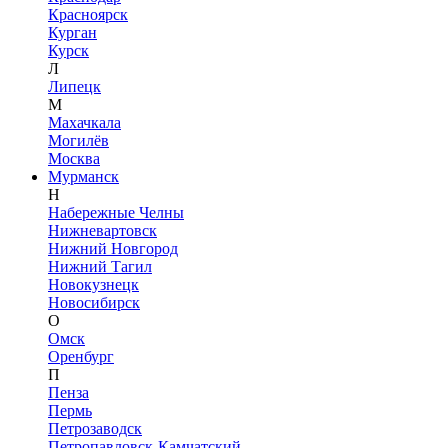
Красноярск
Курган
Курск
Л
Липецк
М
Махачкала
Могилёв
Москва
Мурманск
Н
Набережные Челны
Нижневартовск
Нижний Новгород
Нижний Тагил
Новокузнецк
Новосибирск
О
Омск
Оренбург
П
Пенза
Пермь
Петрозаводск
Петропавловск-Камчатский