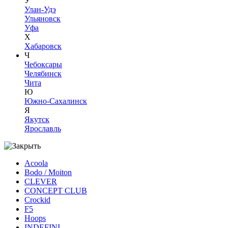
У
Улан-Удэ
Ульяновск
Уфа
Х
Хабаровск
Ч
Чебоксары
Челябинск
Чита
Ю
Южно-Сахалинск
Я
Якутск
Ярославль
Acoola
Bodo / Moiton
CLEVER
CONCEPT CLUB
Crockid
F5
Hoops
INDEFINI