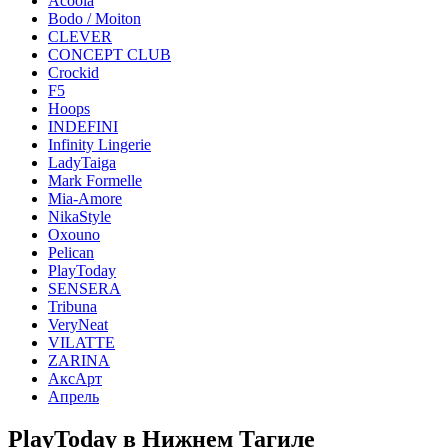
Acoola
Bodo / Moiton
CLEVER
CONCEPT CLUB
Crockid
F5
Hoops
INDEFINI
Infinity Lingerie
LadyTaiga
Mark Formelle
Mia-Amore
NikaStyle
Oxouno
Pelican
PlayToday
SENSERA
Tribuna
VeryNeat
VILATTE
ZARINA
АксАрт
Апрель
PlayToday в Нижнем Тагиле