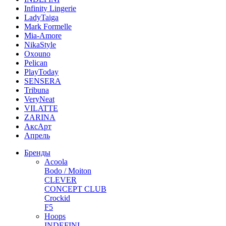
Infinity Lingerie
LadyTaiga
Mark Formelle
Mia-Amore
NikaStyle
Oxouno
Pelican
PlayToday
SENSERA
Tribuna
VeryNeat
VILATTE
ZARINA
АксАрт
Апрель
Бренды
Acoola
Bodo / Moiton
CLEVER
CONCEPT CLUB
Crockid
F5
Hoops
INDEFINI