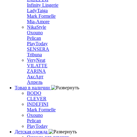
Infinity Lingerie
LadyTaiga
Mark Formelle
Mia-Amore
NikaStyle
Oxouno
Pelican
PlayToday
SENSERA
Tribuna
VeryNeat
VILATTE
ZARINA
АксАрт
Апрель
Товар в наличии
BODO
CLEVER
INDEFINI
Mark Formelle
Oxouno
Pelican
PlayToday
Детская одежда