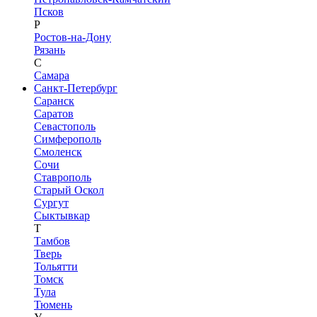
Псков
Р
Ростов-на-Дону
Рязань
С
Самара
Санкт-Петербург
Саранск
Саратов
Севастополь
Симферополь
Смоленск
Сочи
Ставрополь
Старый Оскол
Сургут
Сыктывкар
Т
Тамбов
Тверь
Тольятти
Томск
Тула
Тюмень