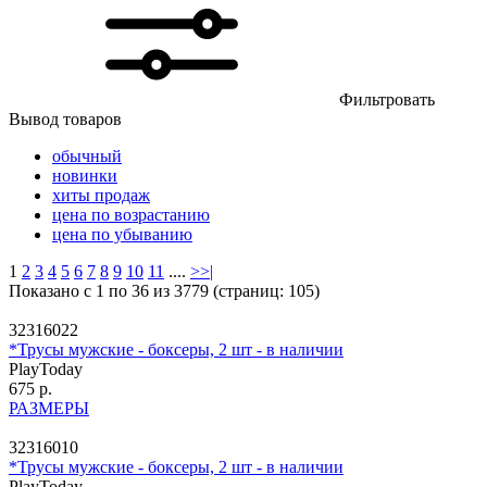
Фильтровать
Вывод товаров
обычный
новинки
хиты продаж
цена по возрастанию
цена по убыванию
1
2
3
4
5
6
7
8
9
10
11
....
>
>|
Показано с 1 по 36 из 3779 (страниц: 105)
32316022
*Трусы мужские - боксеры, 2 шт - в наличии
PlayToday
675 р.
РАЗМЕРЫ
32316010
*Трусы мужские - боксеры, 2 шт - в наличии
PlayToday