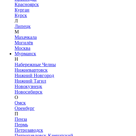
Красноярск
Курган
Курск
Л
Липецк
М
Махачкала
Могилёв
Москва
Мурманск
Н
Набережные Челны
Нижневартовск
Нижний Новгород
Нижний Тагил
Новокузнецк
Новосибирск
О
Омск
Оренбург
П
Пенза
Пермь
Петрозаводск
Петропавловск-Камчатский