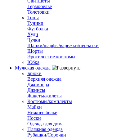
Свитшоты
Термобелье
Толстовки
Топы
Туники
Футболка
Худи
Чулки
Шапки/шарфы/варежки/перчатки
Шорты
Эротические костюмы
Юбка
Мужская одежда
Брюки
Верхняя одежда
Джемпера
Джинсы
Жакеты/жилеты
Костюмы/комплекты
Майки
Нижнее белье
Носки
Одежда для дома
Пляжная одежда
Рубашки/Сорочки