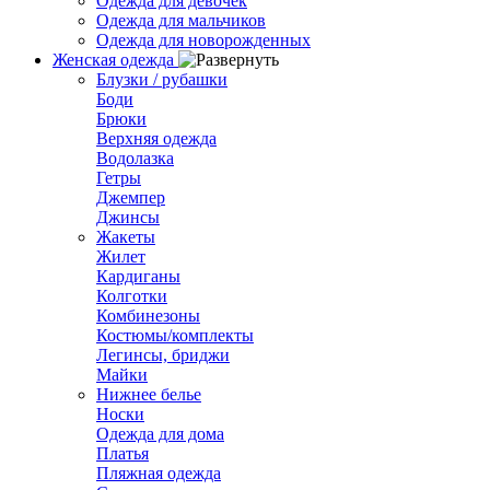
Одежда для девочек
Одежда для мальчиков
Одежда для новорожденных
Женская одежда
Блузки / рубашки
Боди
Брюки
Верхняя одежда
Водолазка
Гетры
Джемпер
Джинсы
Жакеты
Жилет
Кардиганы
Колготки
Комбинезоны
Костюмы/комплекты
Легинсы, бриджи
Майки
Нижнее белье
Носки
Одежда для дома
Платья
Пляжная одежда