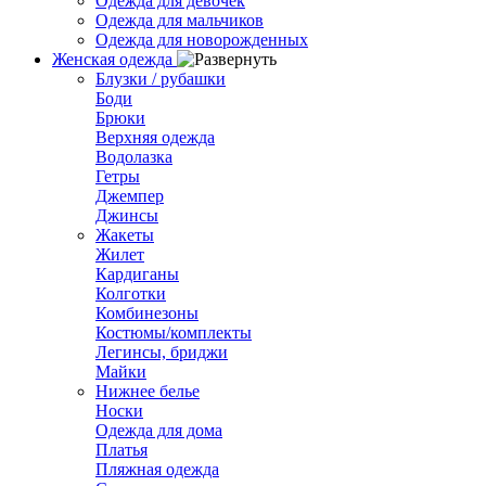
Одежда для девочек
Одежда для мальчиков
Одежда для новорожденных
Женская одежда
Блузки / рубашки
Боди
Брюки
Верхняя одежда
Водолазка
Гетры
Джемпер
Джинсы
Жакеты
Жилет
Кардиганы
Колготки
Комбинезоны
Костюмы/комплекты
Легинсы, бриджи
Майки
Нижнее белье
Носки
Одежда для дома
Платья
Пляжная одежда