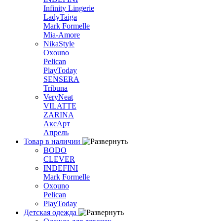
Infinity Lingerie
LadyTaiga
Mark Formelle
Mia-Amore
NikaStyle
Oxouno
Pelican
PlayToday
SENSERA
Tribuna
VeryNeat
VILATTE
ZARINA
АксАрт
Апрель
Товар в наличии
BODO
CLEVER
INDEFINI
Mark Formelle
Oxouno
Pelican
PlayToday
Детская одежда