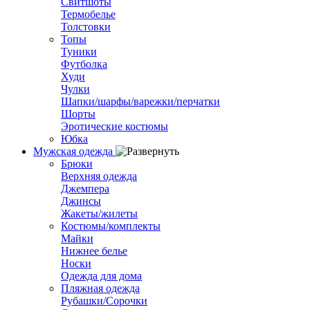
Свитшоты
Термобелье
Толстовки
Топы
Туники
Футболка
Худи
Чулки
Шапки/шарфы/варежки/перчатки
Шорты
Эротические костюмы
Юбка
Мужская одежда
Брюки
Верхняя одежда
Джемпера
Джинсы
Жакеты/жилеты
Костюмы/комплекты
Майки
Нижнее белье
Носки
Одежда для дома
Пляжная одежда
Рубашки/Сорочки