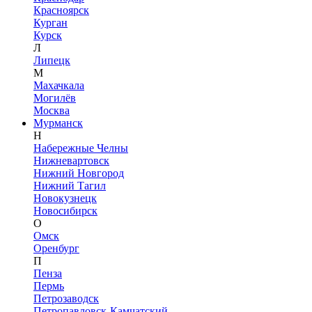
Красноярск
Курган
Курск
Л
Липецк
М
Махачкала
Могилёв
Москва
Мурманск
Н
Набережные Челны
Нижневартовск
Нижний Новгород
Нижний Тагил
Новокузнецк
Новосибирск
О
Омск
Оренбург
П
Пенза
Пермь
Петрозаводск
Петропавловск-Камчатский