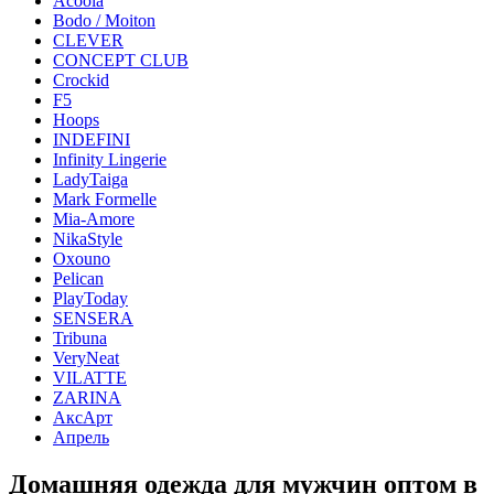
Acoola
Bodo / Moiton
CLEVER
CONCEPT CLUB
Crockid
F5
Hoops
INDEFINI
Infinity Lingerie
LadyTaiga
Mark Formelle
Mia-Amore
NikaStyle
Oxouno
Pelican
PlayToday
SENSERA
Tribuna
VeryNeat
VILATTE
ZARINA
АксАрт
Апрель
Домашняя одежда для мужчин оптом в