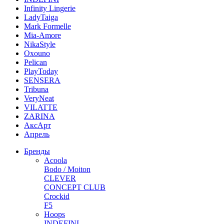
Infinity Lingerie
LadyTaiga
Mark Formelle
Mia-Amore
NikaStyle
Oxouno
Pelican
PlayToday
SENSERA
Tribuna
VeryNeat
VILATTE
ZARINA
АксАрт
Апрель
Бренды
Acoola
Bodo / Moiton
CLEVER
CONCEPT CLUB
Crockid
F5
Hoops
INDEFINI