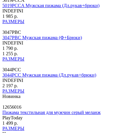
5019PCCA
5019PCCA Мужская пижама (Дл.рукав+брюки)
INDEFINI
1 985 р.
РАЗМЕРЫ
3047PBC
3047PBC Мужская пижама (Ф+Брюки)
INDEFINI
1 790 р.
1 255 р.
РАЗМЕРЫ
3044PCC
3044PCC Мужская пижама (Дл.рукав+брюки)
INDEFINI
2 197 р.
РАЗМЕРЫ
Новинка
12656016
Пижама текстильная для мужчин серый меланж
PlayToday
1 499 р.
РАЗМЕРЫ