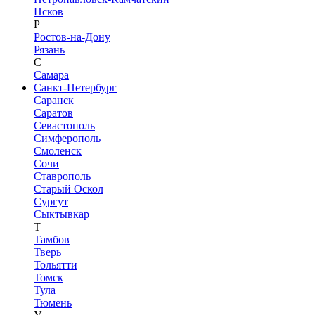
Псков
Р
Ростов-на-Дону
Рязань
С
Самара
Санкт-Петербург
Саранск
Саратов
Севастополь
Симферополь
Смоленск
Сочи
Ставрополь
Старый Оскол
Сургут
Сыктывкар
Т
Тамбов
Тверь
Тольятти
Томск
Тула
Тюмень