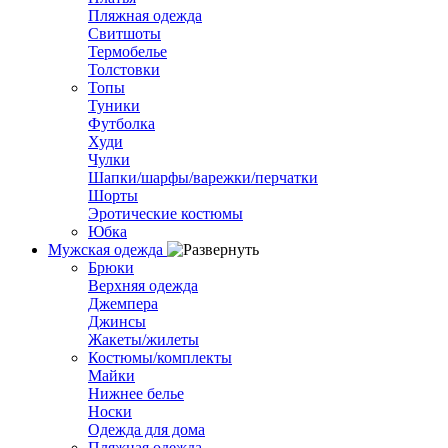
Пляжная одежда
Свитшоты
Термобелье
Толстовки
Топы
Туники
Футболка
Худи
Чулки
Шапки/шарфы/варежки/перчатки
Шорты
Эротические костюмы
Юбка
Мужская одежда
Брюки
Верхняя одежда
Джемпера
Джинсы
Жакеты/жилеты
Костюмы/комплекты
Майки
Нижнее белье
Носки
Одежда для дома
Пляжная одежда