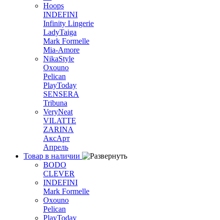
Hoops
INDEFINI
Infinity Lingerie
LadyTaiga
Mark Formelle
Mia-Amore
NikaStyle
Oxouno
Pelican
PlayToday
SENSERA
Tribuna
VeryNeat
VILATTE
ZARINA
АксАрт
Апрель
Товар в наличии
BODO
CLEVER
INDEFINI
Mark Formelle
Oxouno
Pelican
PlayToday