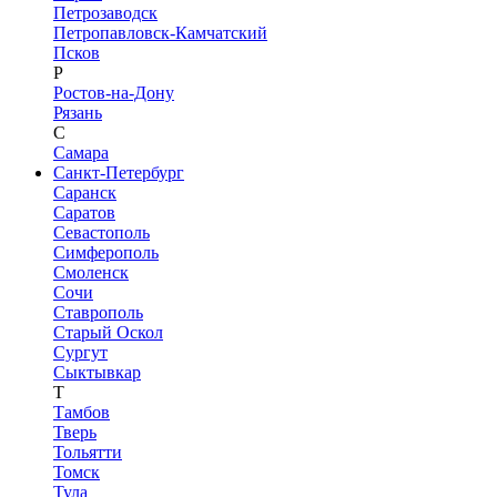
Петрозаводск
Петропавловск-Камчатский
Псков
Р
Ростов-на-Дону
Рязань
С
Самара
Санкт-Петербург
Саранск
Саратов
Севастополь
Симферополь
Смоленск
Сочи
Ставрополь
Старый Оскол
Сургут
Сыктывкар
Т
Тамбов
Тверь
Тольятти
Томск
Тула