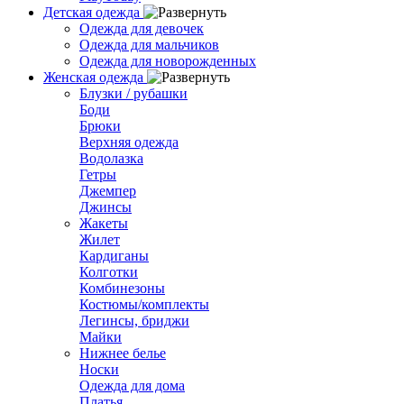
Детская одежда
Одежда для девочек
Одежда для мальчиков
Одежда для новорожденных
Женская одежда
Блузки / рубашки
Боди
Брюки
Верхняя одежда
Водолазка
Гетры
Джемпер
Джинсы
Жакеты
Жилет
Кардиганы
Колготки
Комбинезоны
Костюмы/комплекты
Легинсы, бриджи
Майки
Нижнее белье
Носки
Одежда для дома
Платья