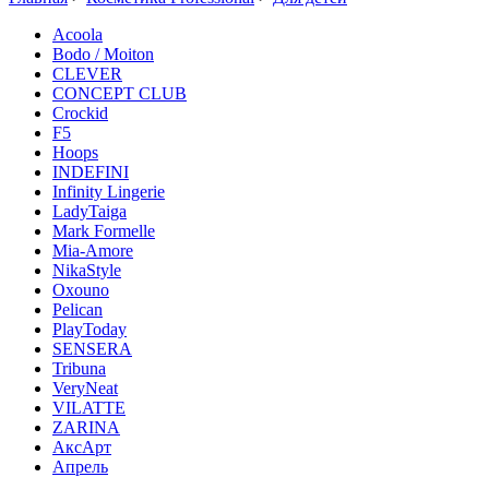
Acoola
Bodo / Moiton
CLEVER
CONCEPT CLUB
Crockid
F5
Hoops
INDEFINI
Infinity Lingerie
LadyTaiga
Mark Formelle
Mia-Amore
NikaStyle
Oxouno
Pelican
PlayToday
SENSERA
Tribuna
VeryNeat
VILATTE
ZARINA
АксАрт
Апрель