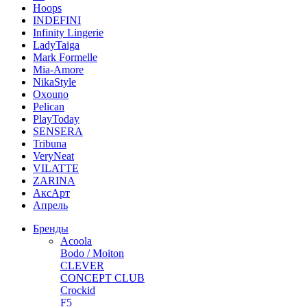
Hoops
INDEFINI
Infinity Lingerie
LadyTaiga
Mark Formelle
Mia-Amore
NikaStyle
Oxouno
Pelican
PlayToday
SENSERA
Tribuna
VeryNeat
VILATTE
ZARINA
АксАрт
Апрель
Бренды
Acoola
Bodo / Moiton
CLEVER
CONCEPT CLUB
Crockid
F5