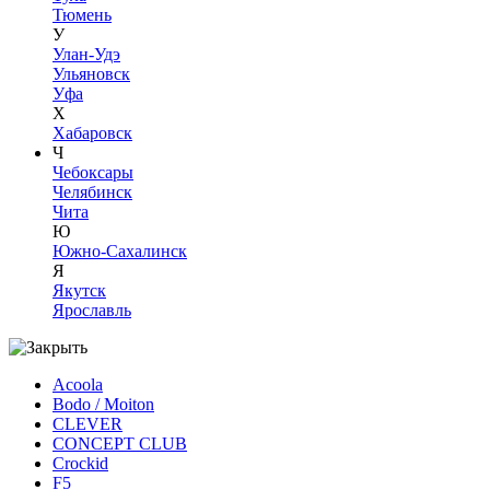
Тюмень
У
Улан-Удэ
Ульяновск
Уфа
Х
Хабаровск
Ч
Чебоксары
Челябинск
Чита
Ю
Южно-Сахалинск
Я
Якутск
Ярославль
Acoola
Bodo / Moiton
CLEVER
CONCEPT CLUB
Crockid
F5