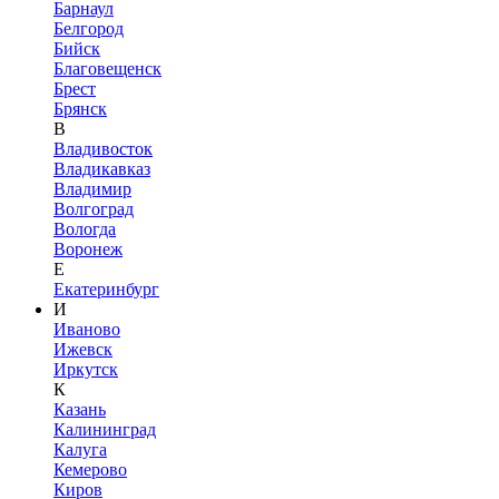
Барнаул
Белгород
Бийск
Благовещенск
Брест
Брянск
В
Владивосток
Владикавказ
Владимир
Волгоград
Вологда
Воронеж
Е
Екатеринбург
И
Иваново
Ижевск
Иркутск
К
Казань
Калининград
Калуга
Кемерово
Киров