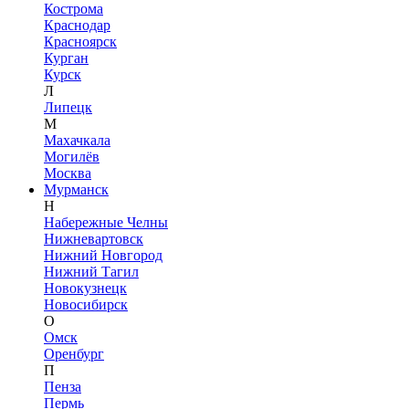
Кострома
Краснодар
Красноярск
Курган
Курск
Л
Липецк
М
Махачкала
Могилёв
Москва
Мурманск
Н
Набережные Челны
Нижневартовск
Нижний Новгород
Нижний Тагил
Новокузнецк
Новосибирск
О
Омск
Оренбург
П
Пенза
Пермь