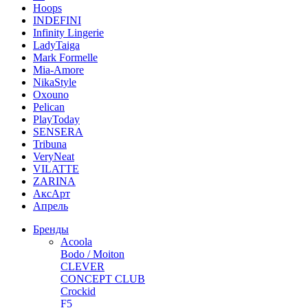
Hoops
INDEFINI
Infinity Lingerie
LadyTaiga
Mark Formelle
Mia-Amore
NikaStyle
Oxouno
Pelican
PlayToday
SENSERA
Tribuna
VeryNeat
VILATTE
ZARINA
АксАрт
Апрель
Бренды
Acoola
Bodo / Moiton
CLEVER
CONCEPT CLUB
Crockid
F5