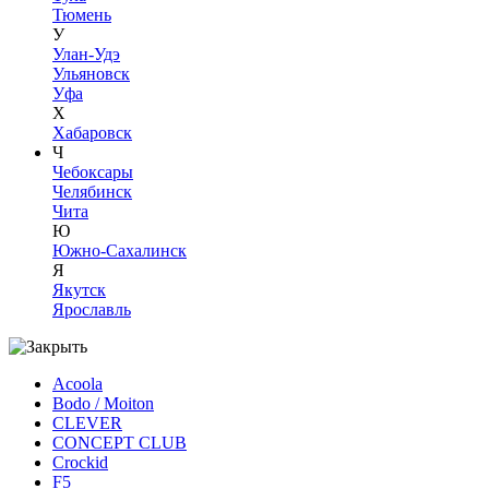
Тюмень
У
Улан-Удэ
Ульяновск
Уфа
Х
Хабаровск
Ч
Чебоксары
Челябинск
Чита
Ю
Южно-Сахалинск
Я
Якутск
Ярославль
Acoola
Bodo / Moiton
CLEVER
CONCEPT CLUB
Crockid
F5