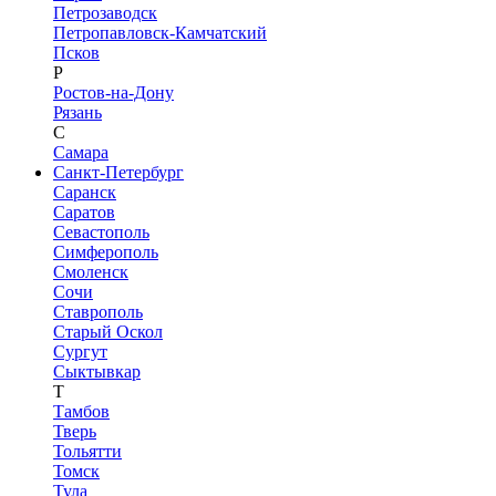
Петрозаводск
Петропавловск-Камчатский
Псков
Р
Ростов-на-Дону
Рязань
С
Самара
Санкт-Петербург
Саранск
Саратов
Севастополь
Симферополь
Смоленск
Сочи
Ставрополь
Старый Оскол
Сургут
Сыктывкар
Т
Тамбов
Тверь
Тольятти
Томск
Тула