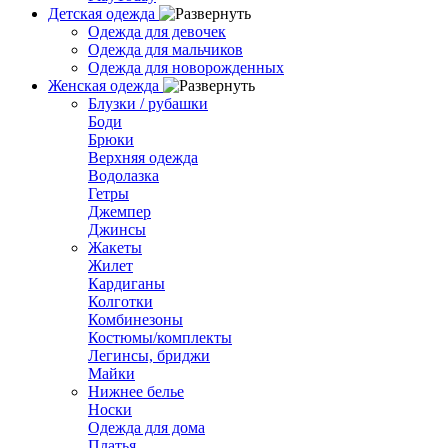
Детская одежда
Одежда для девочек
Одежда для мальчиков
Одежда для новорожденных
Женская одежда
Блузки / рубашки
Боди
Брюки
Верхняя одежда
Водолазка
Гетры
Джемпер
Джинсы
Жакеты
Жилет
Кардиганы
Колготки
Комбинезоны
Костюмы/комплекты
Легинсы, бриджи
Майки
Нижнее белье
Носки
Одежда для дома
Платья