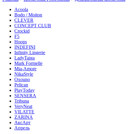
Acoola
Bodo / Moiton
CLEVER
CONCEPT CLUB
Crockid
F5
Hoops
INDEFINI
Infinity Lingerie
LadyTaiga
Mark Formelle
Mia-Amore
NikaStyle
Oxouno
Pelican
PlayToday
SENSERA
Tribuna
VeryNeat
VILATTE
ZARINA
АксАрт
Апрель