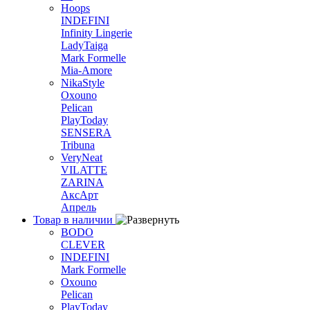
Hoops
INDEFINI
Infinity Lingerie
LadyTaiga
Mark Formelle
Mia-Amore
NikaStyle
Oxouno
Pelican
PlayToday
SENSERA
Tribuna
VeryNeat
VILATTE
ZARINA
АксАрт
Апрель
Товар в наличии
BODO
CLEVER
INDEFINI
Mark Formelle
Oxouno
Pelican
PlayToday