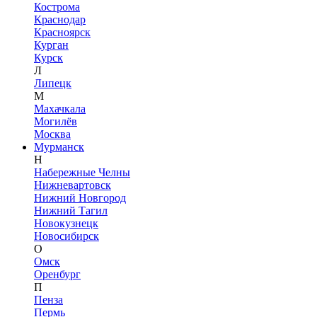
Кострома
Краснодар
Красноярск
Курган
Курск
Л
Липецк
М
Махачкала
Могилёв
Москва
Мурманск
Н
Набережные Челны
Нижневартовск
Нижний Новгород
Нижний Тагил
Новокузнецк
Новосибирск
О
Омск
Оренбург
П
Пенза
Пермь