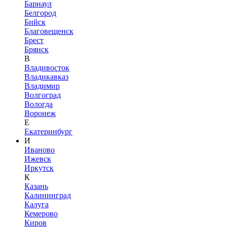
Барнаул
Белгород
Бийск
Благовещенск
Брест
Брянск
В
Владивосток
Владикавказ
Владимир
Волгоград
Вологда
Воронеж
Е
Екатеринбург
И
Иваново
Ижевск
Иркутск
К
Казань
Калининград
Калуга
Кемерово
Киров