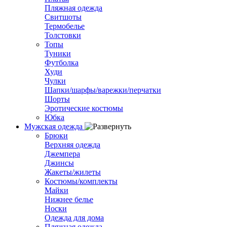
Пляжная одежда
Свитшоты
Термобелье
Толстовки
Топы
Туники
Футболка
Худи
Чулки
Шапки/шарфы/варежки/перчатки
Шорты
Эротические костюмы
Юбка
Мужская одежда
Брюки
Верхняя одежда
Джемпера
Джинсы
Жакеты/жилеты
Костюмы/комплекты
Майки
Нижнее белье
Носки
Одежда для дома
Пляжная одежда