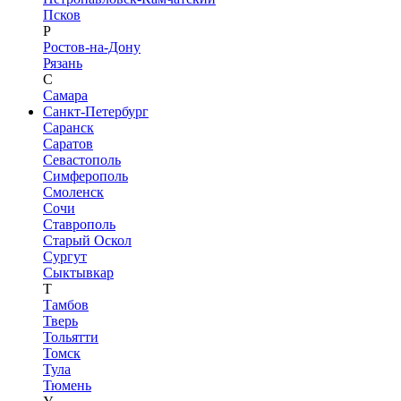
Псков
Р
Ростов-на-Дону
Рязань
С
Самара
Санкт-Петербург
Саранск
Саратов
Севастополь
Симферополь
Смоленск
Сочи
Ставрополь
Старый Оскол
Сургут
Сыктывкар
Т
Тамбов
Тверь
Тольятти
Томск
Тула
Тюмень