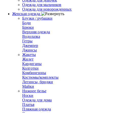
Одежда для девочек
Одежда для мальчиков
Одежда для новорожденных
Женская одежда
Блузки / рубашки
Боди
Брюки
Верхняя одежда
Водолазка
Гетры
Джемпер
Джинсы
Жакеты
Жилет
Кардиганы
Колготки
Комбинезоны
Костюмы/комплекты
Легинсы, бриджи
Майки
Нижнее белье
Носки
Одежда для дома
Платья
Пляжная одежда