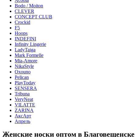
Acoola
Bodo / Moiton
CLEVER
CONCEPT CLUB
Crockid
F5
Hoops
INDEFINI
Infinity Lingerie
LadyTaiga
Mark Formelle
Mia-Amore
NikaStyle
Oxouno
Pelican
PlayToday
SENSERA
Tribuna
VeryNeat
VILATTE
ZARINA
АксАрт
Апрель
Женские носки оптом в Благовещенске