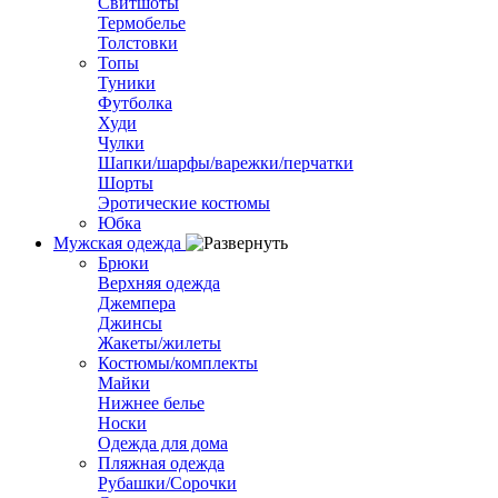
Свитшоты
Термобелье
Толстовки
Топы
Туники
Футболка
Худи
Чулки
Шапки/шарфы/варежки/перчатки
Шорты
Эротические костюмы
Юбка
Мужская одежда
Брюки
Верхняя одежда
Джемпера
Джинсы
Жакеты/жилеты
Костюмы/комплекты
Майки
Нижнее белье
Носки
Одежда для дома
Пляжная одежда
Рубашки/Сорочки