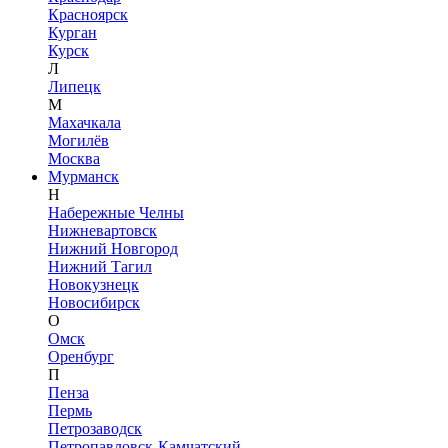
Красноярск
Курган
Курск
Л
Липецк
М
Махачкала
Могилёв
Москва
Мурманск
Н
Набережные Челны
Нижневартовск
Нижний Новгород
Нижний Тагил
Новокузнецк
Новосибирск
О
Омск
Оренбург
П
Пенза
Пермь
Петрозаводск
Петропавловск-Камчатский