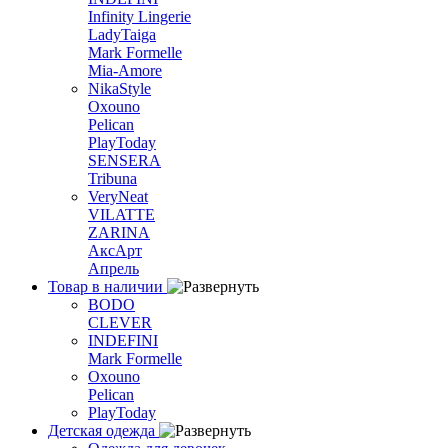
Infinity Lingerie
LadyTaiga
Mark Formelle
Mia-Amore
NikaStyle
Oxouno
Pelican
PlayToday
SENSERA
Tribuna
VeryNeat
VILATTE
ZARINA
АксАрт
Апрель
Товар в наличии
BODO
CLEVER
INDEFINI
Mark Formelle
Oxouno
Pelican
PlayToday
Детская одежда