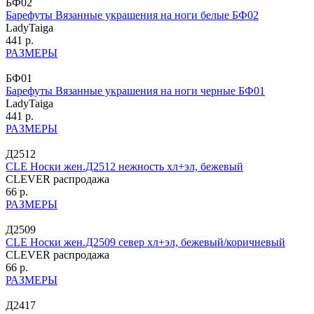
БФ02
Барефуты Вязанные украшения на ноги белые БФ02
LadyTaiga
441 р.
РАЗМЕРЫ
БФ01
Барефуты Вязанные украшения на ноги черные БФ01
LadyTaiga
441 р.
РАЗМЕРЫ
Д2512
CLE Носки жен.Д2512 нежность хл+эл, бежевый
CLEVER распродажа
66 р.
РАЗМЕРЫ
Д2509
CLE Носки жен.Д2509 север хл+эл, бежевый/коричневый
CLEVER распродажа
66 р.
РАЗМЕРЫ
Д2417