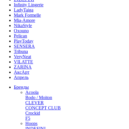
Infinity Lingerie
LadyTaiga
Mark Formelle
Mia-Amore
NikaStyle
Oxouno
Pelican
PlayToday
SENSERA
Tribuna
VeryNeat
VILATTE
ZARINA
АксАрт
Апрель
Бренды
Acoola
Bodo / Moiton
CLEVER
CONCEPT CLUB
Crockid
F5
Hoops
INDEFINI