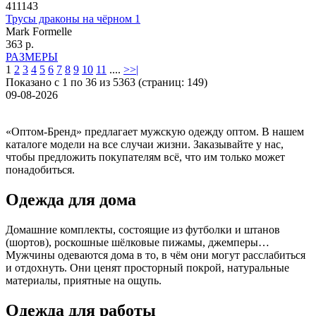
411143
Трусы драконы на чёрном 1
Mark Formelle
363 р.
РАЗМЕРЫ
1
2
3
4
5
6
7
8
9
10
11
....
>
>|
Показано с 1 по 36 из 5363 (страниц: 149)
09-08-2026
«Оптом-Бренд» предлагает мужскую одежду оптом. В нашем
каталоге модели на все случаи жизни. Заказывайте у нас,
чтобы предложить покупателям всё, что им только может
понадобиться.
Одежда для дома
Домашние комплекты, состоящие из футболки и штанов
(шортов), роскошные шёлковые пижамы, джемперы…
Мужчины одеваются дома в то, в чём они могут расслабиться
и отдохнуть. Они ценят просторный покрой, натуральные
материалы, приятные на ощупь.
Одежда для работы