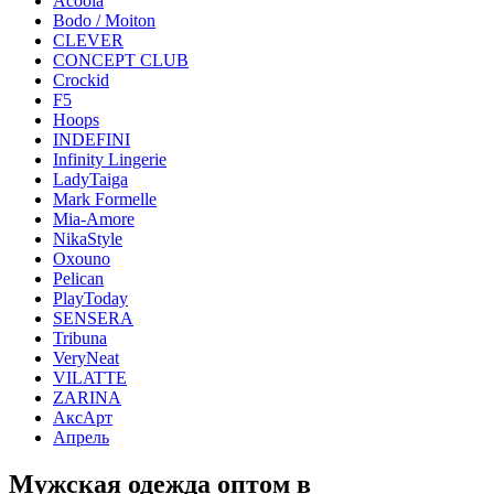
Acoola
Bodo / Moiton
CLEVER
CONCEPT CLUB
Crockid
F5
Hoops
INDEFINI
Infinity Lingerie
LadyTaiga
Mark Formelle
Mia-Amore
NikaStyle
Oxouno
Pelican
PlayToday
SENSERA
Tribuna
VeryNeat
VILATTE
ZARINA
АксАрт
Апрель
Мужская одежда оптом в