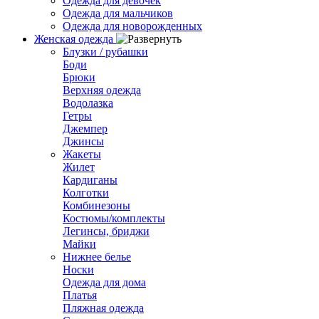
Одежда для девочек
Одежда для мальчиков
Одежда для новорожденных
Женская одежда
Блузки / рубашки
Боди
Брюки
Верхняя одежда
Водолазка
Гетры
Джемпер
Джинсы
Жакеты
Жилет
Кардиганы
Колготки
Комбинезоны
Костюмы/комплекты
Легинсы, бриджи
Майки
Нижнее белье
Носки
Одежда для дома
Платья
Пляжная одежда