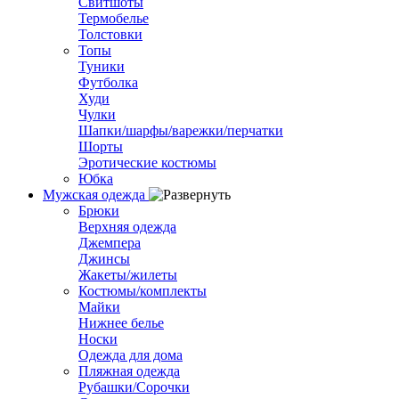
Свитшоты
Термобелье
Толстовки
Топы
Туники
Футболка
Худи
Чулки
Шапки/шарфы/варежки/перчатки
Шорты
Эротические костюмы
Юбка
Мужская одежда
Брюки
Верхняя одежда
Джемпера
Джинсы
Жакеты/жилеты
Костюмы/комплекты
Майки
Нижнее белье
Носки
Одежда для дома
Пляжная одежда
Рубашки/Сорочки