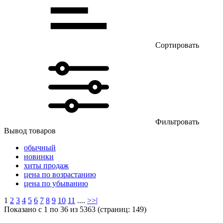
Сортировать
Фильтровать
Вывод товаров
обычный
новинки
хиты продаж
цена по возрастанию
цена по убыванию
1
2
3
4
5
6
7
8
9
10
11
....
>
>|
Показано с 1 по 36 из 5363 (страниц: 149)