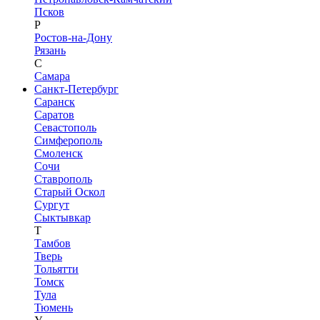
Псков
Р
Ростов-на-Дону
Рязань
С
Самара
Санкт-Петербург
Саранск
Саратов
Севастополь
Симферополь
Смоленск
Сочи
Ставрополь
Старый Оскол
Сургут
Сыктывкар
Т
Тамбов
Тверь
Тольятти
Томск
Тула
Тюмень