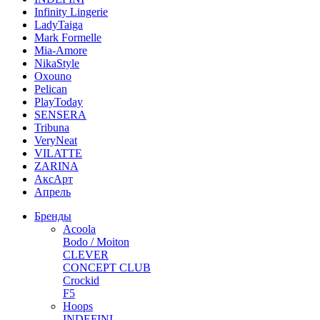
Infinity Lingerie
LadyTaiga
Mark Formelle
Mia-Amore
NikaStyle
Oxouno
Pelican
PlayToday
SENSERA
Tribuna
VeryNeat
VILATTE
ZARINA
АксАрт
Апрель
Бренды
Acoola
Bodo / Moiton
CLEVER
CONCEPT CLUB
Crockid
F5
Hoops
INDEFINI