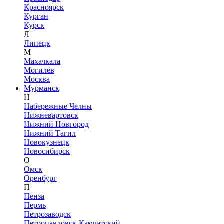
Красноярск
Курган
Курск
Л
Липецк
М
Махачкала
Могилёв
Москва
Мурманск
Н
Набережные Челны
Нижневартовск
Нижний Новгород
Нижний Тагил
Новокузнецк
Новосибирск
О
Омск
Оренбург
П
Пенза
Пермь
Петрозаводск
Петропавловск-Камчатский