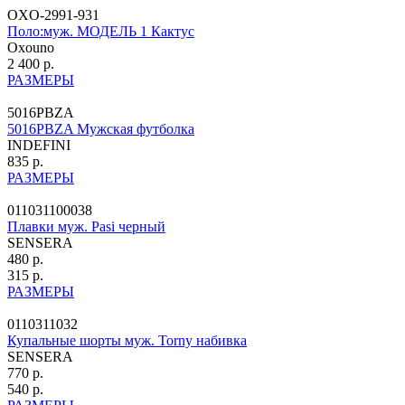
OXO-2991-931
Поло:муж. МОДЕЛЬ 1 Кактус
Oxouno
2 400 р.
РАЗМЕРЫ
5016PBZA
5016PBZA Мужская футболка
INDEFINI
835 р.
РАЗМЕРЫ
011031100038
Плавки муж. Pasi черный
SENSERA
480 р.
315 р.
РАЗМЕРЫ
0110311032
Купальные шорты муж. Torny набивка
SENSERA
770 р.
540 р.