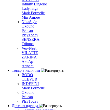
Infinity Lingerie
LadyTaiga
Mark Formelle
Mia-Amore
NikaStyle
Oxouno
Pelican
PlayToday
SENSERA
Tribuna
VeryNeat
VILATTE
ZARINA
АксАрт
Апрель
Товар в наличии
BODO
CLEVER
INDEFINI
Mark Formelle
Oxouno
Pelican
PlayToday
Детская одежда