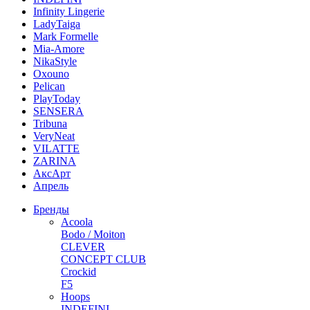
Infinity Lingerie
LadyTaiga
Mark Formelle
Mia-Amore
NikaStyle
Oxouno
Pelican
PlayToday
SENSERA
Tribuna
VeryNeat
VILATTE
ZARINA
АксАрт
Апрель
Бренды
Acoola
Bodo / Moiton
CLEVER
CONCEPT CLUB
Crockid
F5
Hoops
INDEFINI