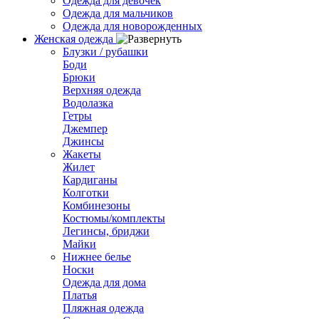
Одежда для девочек
Одежда для мальчиков
Одежда для новорожденных
Женская одежда
Блузки / рубашки
Боди
Брюки
Верхняя одежда
Водолазка
Гетры
Джемпер
Джинсы
Жакеты
Жилет
Кардиганы
Колготки
Комбинезоны
Костюмы/комплекты
Легинсы, бриджи
Майки
Нижнее белье
Носки
Одежда для дома
Платья
Пляжная одежда