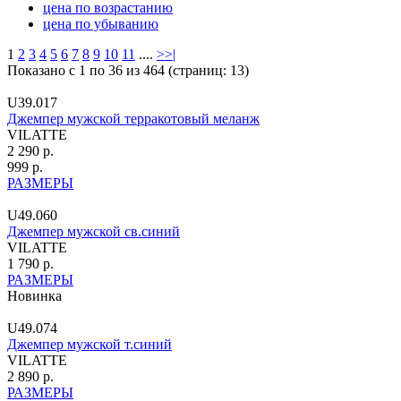
цена по возрастанию
цена по убыванию
1
2
3
4
5
6
7
8
9
10
11
....
>
>|
Показано с 1 по 36 из 464 (страниц: 13)
U39.017
Джемпер мужской терракотовый меланж
VILATTE
2 290 р.
999 р.
РАЗМЕРЫ
U49.060
Джемпер мужской св.синий
VILATTE
1 790 р.
РАЗМЕРЫ
Новинка
U49.074
Джемпер мужской т.синий
VILATTE
2 890 р.
РАЗМЕРЫ