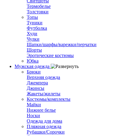
Свитшоты
Термобелье
Толстовки
Топы
Туники
Футболка
Худи
Чулки
Шапки/шарфы/варежки/перчатки
Шорты
Эротические костюмы
Юбка
Мужская одежда
Брюки
Верхняя одежда
Джемпера
Джинсы
Жакеты/жилеты
Костюмы/комплекты
Майки
Нижнее белье
Носки
Одежда для дома
Пляжная одежда
Рубашки/Сорочки