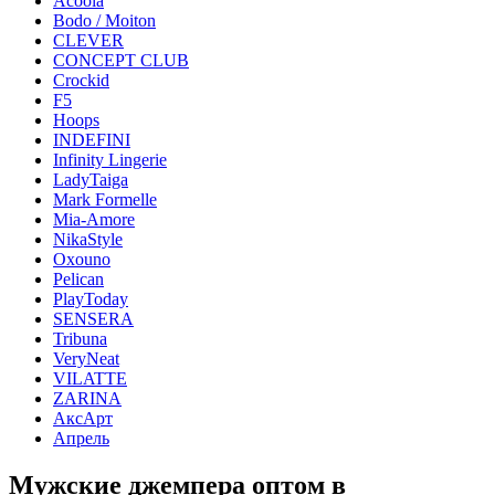
Acoola
Bodo / Moiton
CLEVER
CONCEPT CLUB
Crockid
F5
Hoops
INDEFINI
Infinity Lingerie
LadyTaiga
Mark Formelle
Mia-Amore
NikaStyle
Oxouno
Pelican
PlayToday
SENSERA
Tribuna
VeryNeat
VILATTE
ZARINA
АксАрт
Апрель
Мужские джемпера оптом в