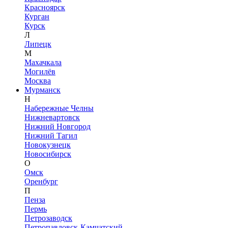
Красноярск
Курган
Курск
Л
Липецк
М
Махачкала
Могилёв
Москва
Мурманск
Н
Набережные Челны
Нижневартовск
Нижний Новгород
Нижний Тагил
Новокузнецк
Новосибирск
О
Омск
Оренбург
П
Пенза
Пермь
Петрозаводск
Петропавловск-Камчатский