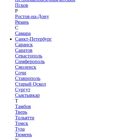
Псков
Р
Ростов-на-Дону
Рязань
С
Самара
Санкт-Петербург
Саранск
Саратов
Севастополь
Симферополь
Смоленск
Сочи
Ставрополь
Старый Оскол
Сургут
Сыктывкар
Т
Тамбов
Тверь
Тольятти
Томск
Тула
Тюмень