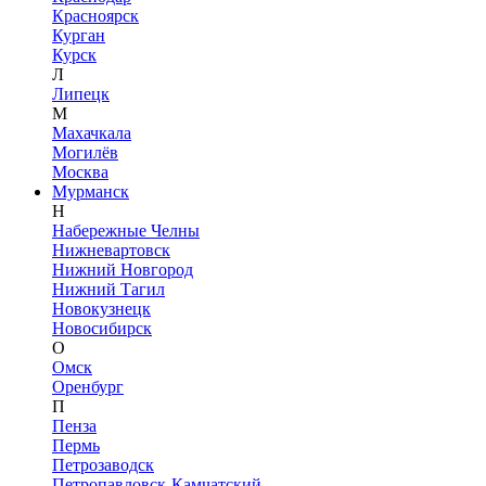
Красноярск
Курган
Курск
Л
Липецк
М
Махачкала
Могилёв
Москва
Мурманск
Н
Набережные Челны
Нижневартовск
Нижний Новгород
Нижний Тагил
Новокузнецк
Новосибирск
О
Омск
Оренбург
П
Пенза
Пермь
Петрозаводск
Петропавловск-Камчатский