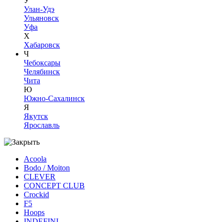
У
Улан-Удэ
Ульяновск
Уфа
Х
Хабаровск
Ч
Чебоксары
Челябинск
Чита
Ю
Южно-Сахалинск
Я
Якутск
Ярославль
Acoola
Bodo / Moiton
CLEVER
CONCEPT CLUB
Crockid
F5
Hoops
INDEFINI