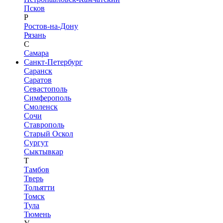
Псков
Р
Ростов-на-Дону
Рязань
С
Самара
Санкт-Петербург
Саранск
Саратов
Севастополь
Симферополь
Смоленск
Сочи
Ставрополь
Старый Оскол
Сургут
Сыктывкар
Т
Тамбов
Тверь
Тольятти
Томск
Тула
Тюмень