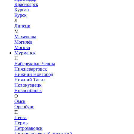
Красноярск
Курган
Курск
Л
Липецк
М
Махачкала
Могилёв
Москва
Мурманск
Н
Набережные Челны
Нижневартовск
Нижний Новгород
Нижний Тагил
Новокузнецк
Новосибирск
О
Омск
Оренбург
П
Пенза
Пермь
Петрозаводск
Петропавловск-Камчатский