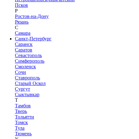
Псков
Р
Ростов-на-Дону
Рязань
С
Самара
Санкт-Петербург
Саранск
Саратов
Севастополь
Симферополь
Смоленск
Сочи
Ставрополь
Старый Оскол
Сургут
Сыктывкар
Т
Тамбов
Тверь
Тольятти
Томск
Тула
Тюмень