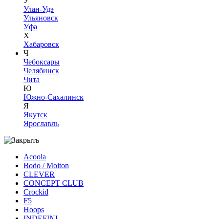
У
Улан-Удэ
Ульяновск
Уфа
Х
Хабаровск
Ч
Чебоксары
Челябинск
Чита
Ю
Южно-Сахалинск
Я
Якутск
Ярославль
Acoola
Bodo / Moiton
CLEVER
CONCEPT CLUB
Crockid
F5
Hoops
INDEFINI