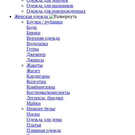
Одежда для девочек
Одежда для мальчиков
Одежда для новорожденных
Женская одежда
Блузки / рубашки
Боди
Брюки
Верхняя одежда
Водолазка
Гетры
Джемпер
Джинсы
Жакеты
Жилет
Кардиганы
Колготки
Комбинезоны
Костюмы/комплекты
Легинсы, бриджи
Майки
Нижнее белье
Носки
Одежда для дома
Платья
Пляжная одежда