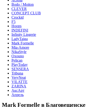
Acoola
Bodo / Moiton
CLEVER
CONCEPT CLUB
Crockid
F5
Hoops
INDEFINI
Infinity Lingerie
LadyTaiga
Mark Formelle
Mia-Amore
NikaStyle
Oxouno
Pelican
PlayToday
SENSERA
Tribuna
VeryNeat
VILATTE
ZARINA
АксАрт
Апрель
Mark Formelle в Благовещенске