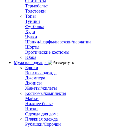
Свитшоты
Термобелье
Толстовки
Топы
Туники
Футболка
Худи
Чулки
Шапки/шарфы/варежки/перчатки
Шорты
Эротические костюмы
Юбка
Мужская одежда
Брюки
Верхняя одежда
Джемпера
Джинсы
Жакеты/жилеты
Костюмы/комплекты
Майки
Нижнее белье
Носки
Одежда для дома
Пляжная одежда
Рубашки/Сорочки