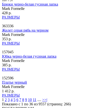
Брюки черно-белая гусиная лапка
Mark Formelle
428 р.
РАЗМЕРЫ
363336
Жилет серая рябь на черном
Mark Formelle
353 р.
РАЗМЕРЫ
157045
Юбка черно-белая гусиная лапка
Mark Formelle
385 р.
РАЗМЕРЫ
152596
Платье черный
Mark Formelle
1 412 р.
РАЗМЕРЫ
1
2
3
4
5
6
7
8
9
10
11
....
>
>|
Показано с 1 по 36 из 9557 (страниц: 266)