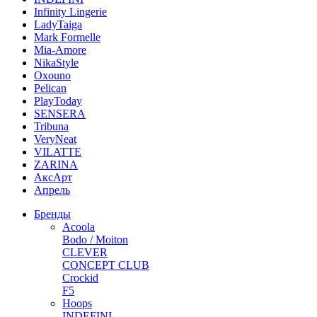
Infinity Lingerie
LadyTaiga
Mark Formelle
Mia-Amore
NikaStyle
Oxouno
Pelican
PlayToday
SENSERA
Tribuna
VeryNeat
VILATTE
ZARINA
АксАрт
Апрель
Бренды
Acoola
Bodo / Moiton
CLEVER
CONCEPT CLUB
Crockid
F5
Hoops
INDEFINI