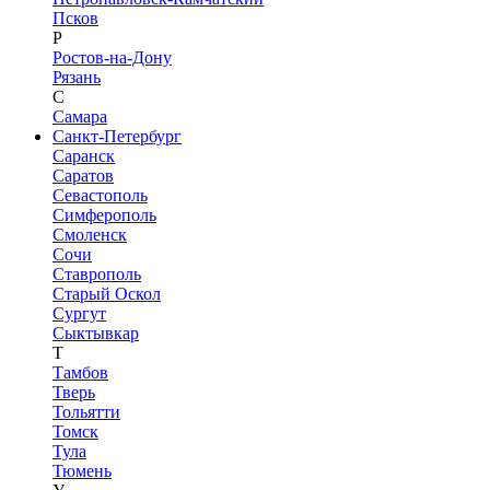
Псков
Р
Ростов-на-Дону
Рязань
С
Самара
Санкт-Петербург
Саранск
Саратов
Севастополь
Симферополь
Смоленск
Сочи
Ставрополь
Старый Оскол
Сургут
Сыктывкар
Т
Тамбов
Тверь
Тольятти
Томск
Тула
Тюмень