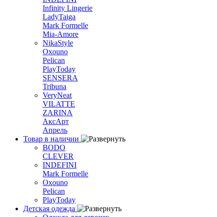
Infinity Lingerie
LadyTaiga
Mark Formelle
Mia-Amore
NikaStyle
Oxouno
Pelican
PlayToday
SENSERA
Tribuna
VeryNeat
VILATTE
ZARINA
АксАрт
Апрель
Товар в наличии
BODO
CLEVER
INDEFINI
Mark Formelle
Oxouno
Pelican
PlayToday
Детская одежда