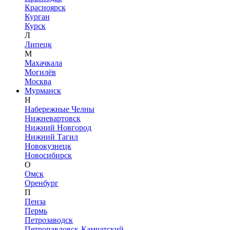
Красноярск
Курган
Курск
Л
Липецк
М
Махачкала
Могилёв
Москва
Мурманск
Н
Набережные Челны
Нижневартовск
Нижний Новгород
Нижний Тагил
Новокузнецк
Новосибирск
О
Омск
Оренбург
П
Пенза
Пермь
Петрозаводск
Петропавловск-Камчатский