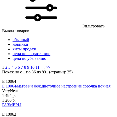
Фильтровать
Вывод товаров
обычный
новинки
хиты продаж
цена по возрастанию
цена по убыванию
1
2
3
4
5
6
7
8
9
10
11
....
>
>|
Показано с 1 по 36 из 891 (страниц: 25)
Е 10064
Е 10064/матовый беж,цветочное настроение сорочка ночная
VeryNeat
1 494 р.
1 286 р.
РАЗМЕРЫ
Е 10062