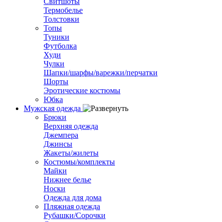
Свитшоты
Термобелье
Толстовки
Топы
Туники
Футболка
Худи
Чулки
Шапки/шарфы/варежки/перчатки
Шорты
Эротические костюмы
Юбка
Мужская одежда
Брюки
Верхняя одежда
Джемпера
Джинсы
Жакеты/жилеты
Костюмы/комплекты
Майки
Нижнее белье
Носки
Одежда для дома
Пляжная одежда
Рубашки/Сорочки