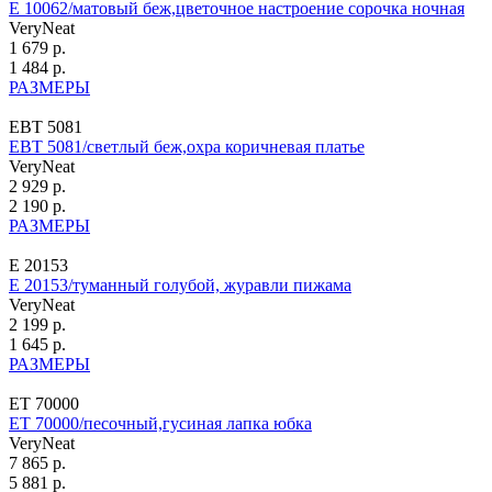
Е 10062/матовый беж,цветочное настроение сорочка ночная
VeryNeat
1 679 р.
1 484 р.
РАЗМЕРЫ
ЕВТ 5081
ЕВТ 5081/светлый беж,охра коричневая платье
VeryNeat
2 929 р.
2 190 р.
РАЗМЕРЫ
Е 20153
Е 20153/туманный голубой, журавли пижама
VeryNeat
2 199 р.
1 645 р.
РАЗМЕРЫ
ЕТ 70000
ЕТ 70000/песочный,гусиная лапка юбка
VeryNeat
7 865 р.
5 881 р.