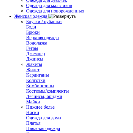
Одежда для девочек
Одежда для мальчиков
Одежда для новорожденных
Женская одежда
Блузки / рубашки
Боди
Брюки
Верхняя одежда
Водолазка
Гетры
Джемпер
Джинсы
Жакеты
Жилет
Кардиганы
Колготки
Комбинезоны
Костюмы/комплекты
Легинсы, бриджи
Майки
Нижнее белье
Носки
Одежда для дома
Платья
Пляжная одежда