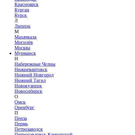
Красноярск
Курган
Курск
Л
Липецк
М
Махачкала
Могилёв
Москва
Мурманск
Н
Набережные Челны
Нижневартовск
Нижний Новгород
Нижний Тагил
Новокузнецк
Новосибирск
О
Омск
Оренбург
П
Пенза
Пермь
Петрозаводск
Петропавловск-Камчатский