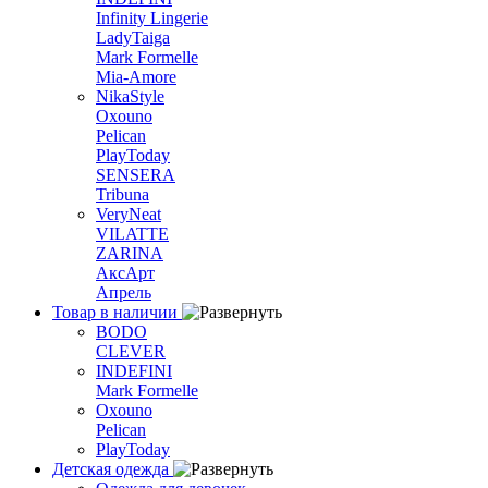
Infinity Lingerie
LadyTaiga
Mark Formelle
Mia-Amore
NikaStyle
Oxouno
Pelican
PlayToday
SENSERA
Tribuna
VeryNeat
VILATTE
ZARINA
АксАрт
Апрель
Товар в наличии
BODO
CLEVER
INDEFINI
Mark Formelle
Oxouno
Pelican
PlayToday
Детская одежда