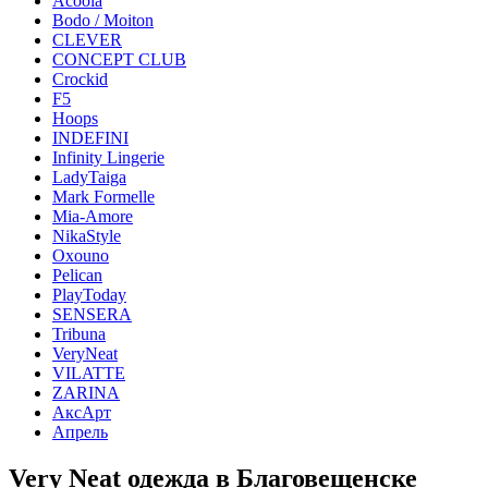
Acoola
Bodo / Moiton
CLEVER
CONCEPT CLUB
Crockid
F5
Hoops
INDEFINI
Infinity Lingerie
LadyTaiga
Mark Formelle
Mia-Amore
NikaStyle
Oxouno
Pelican
PlayToday
SENSERA
Tribuna
VeryNeat
VILATTE
ZARINA
АксАрт
Апрель
Very Neat одежда в Благовещенске