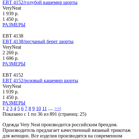
ЕВТ 4152/голубой кашемир шорты
VeryNeat
1 939 р.
1 450 р.
РАЗМЕРЫ
ЕВТ 4138
ЕВТ 4138/песчаный берег шорты
VeryNeat
2 269 р.
1 696 р.
РАЗМЕРЫ
ЕВТ 4152
ЕВТ 4152/розовый кашемир шорты
VeryNeat
1 939 р.
1 450 р.
РАЗМЕРЫ
1
2
3
4
5
6
7
8
9
10
11
....
>
>|
Показано с 1 по 36 из 891 (страниц: 25)
Одежда Very Neat производится российским брендом.
Производитель предлагает качественный вязаный трикотаж
для женщин. Все изделия производятся на современном