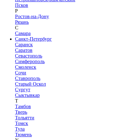
Псков
Р
Ростов-на-Дону
Рязань
С
Самара
Санкт-Петербург
Саранск
Саратов
Севастополь
Симферополь
Смоленск
Сочи
Ставрополь
Старый Оскол
Сургут
Сыктывкар
Т
Тамбов
Тверь
Тольятти
Томск
Тула
Тюмень