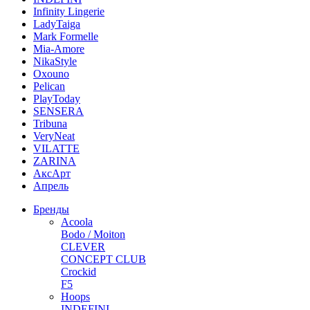
Infinity Lingerie
LadyTaiga
Mark Formelle
Mia-Amore
NikaStyle
Oxouno
Pelican
PlayToday
SENSERA
Tribuna
VeryNeat
VILATTE
ZARINA
АксАрт
Апрель
Бренды
Acoola
Bodo / Moiton
CLEVER
CONCEPT CLUB
Crockid
F5
Hoops
INDEFINI