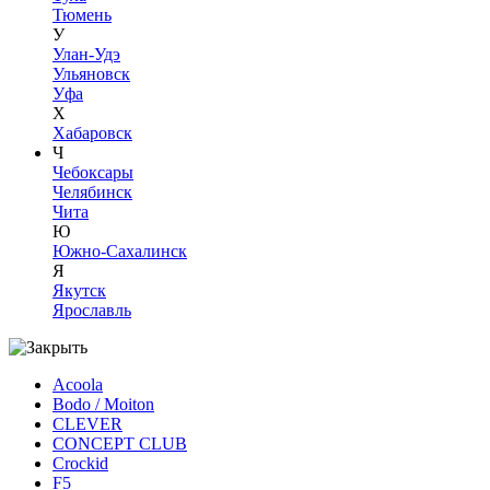
Тюмень
У
Улан-Удэ
Ульяновск
Уфа
Х
Хабаровск
Ч
Чебоксары
Челябинск
Чита
Ю
Южно-Сахалинск
Я
Якутск
Ярославль
Acoola
Bodo / Moiton
CLEVER
CONCEPT CLUB
Crockid
F5