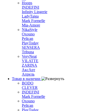
Hoops
INDEFINI
Infinity Lingerie
LadyTaiga
Mark Formelle
Mia-Amore
NikaStyle
Oxouno
Pelican
PlayToday
SENSERA
Tribuna
VeryNeat
VILATTE
ZARINA
АксАрт
Апрель
Товар в наличии
BODO
CLEVER
INDEFINI
Mark Formelle
Oxouno
Pelican
PlayToday