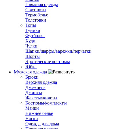
Пляжная одежда
Свитшоты
Термобелье
Толстовки
Топы
Туники
Футболка
Худи
Чулки
Шапки/шарфы/варежки/перчатки
Шорты
Эротические костюмы
Юбка
Мужская одежда
Брюки
Верхняя одежда
Джемпера
Джинсы
Жакеты/жилеты
Костюмы/комплекты
Майки
Нижнее белье
Носки
Одежда для дома
Пляжная одежда