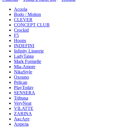
Acoola
Bodo / Moiton
CLEVER
CONCEPT CLUB
Crockid
F5
Hoops
INDEFINI
Infinity Lingerie
LadyTaiga
Mark Formelle
Mia-Amore
NikaStyle
Oxouno
Pelican
PlayToday
SENSERA
Tribuna
VeryNeat
VILATTE
ZARINA
АксАрт
Апрель