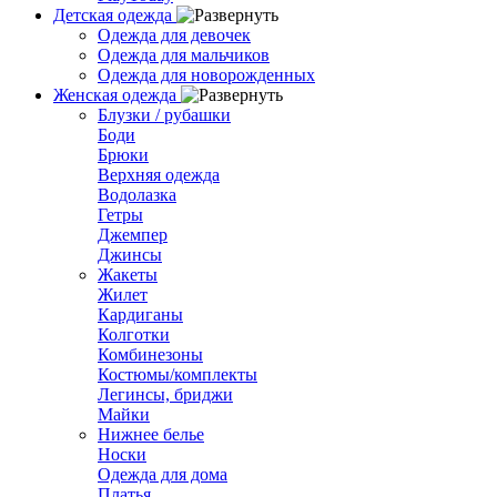
Детская одежда
Одежда для девочек
Одежда для мальчиков
Одежда для новорожденных
Женская одежда
Блузки / рубашки
Боди
Брюки
Верхняя одежда
Водолазка
Гетры
Джемпер
Джинсы
Жакеты
Жилет
Кардиганы
Колготки
Комбинезоны
Костюмы/комплекты
Легинсы, бриджи
Майки
Нижнее белье
Носки
Одежда для дома
Платья