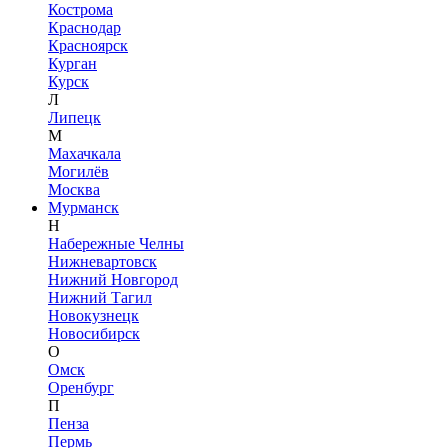
Кострома
Краснодар
Красноярск
Курган
Курск
Л
Липецк
М
Махачкала
Могилёв
Москва
Мурманск
Н
Набережные Челны
Нижневартовск
Нижний Новгород
Нижний Тагил
Новокузнецк
Новосибирск
О
Омск
Оренбург
П
Пенза
Пермь