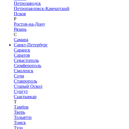
Петрозаводск
Петропавловск-Камчатский
Псков
Р
Ростов-на-Дону
Рязань
С
Самара
Санкт-Петербург
Саранск
Саратов
Севастополь
Симферополь
Смоленск
Сочи
Ставрополь
Старый Оскол
Сургут
Сыктывкар
Т
Тамбов
Тверь
Тольятти
Томск
Тула