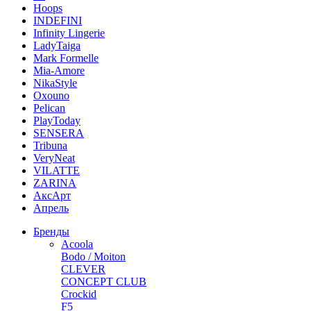
Hoops
INDEFINI
Infinity Lingerie
LadyTaiga
Mark Formelle
Mia-Amore
NikaStyle
Oxouno
Pelican
PlayToday
SENSERA
Tribuna
VeryNeat
VILATTE
ZARINA
АксАрт
Апрель
Бренды
Acoola
Bodo / Moiton
CLEVER
CONCEPT CLUB
Crockid
F5