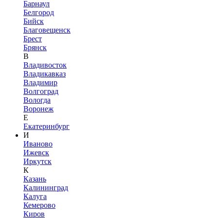
Барнаул
Белгород
Бийск
Благовещенск
Брест
Брянск
В
Владивосток
Владикавказ
Владимир
Волгоград
Вологда
Воронеж
Е
Екатеринбург
И
Иваново
Ижевск
Иркутск
К
Казань
Калининград
Калуга
Кемерово
Киров