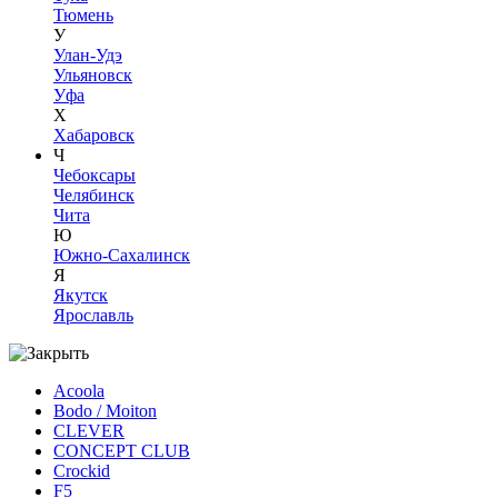
Тюмень
У
Улан-Удэ
Ульяновск
Уфа
Х
Хабаровск
Ч
Чебоксары
Челябинск
Чита
Ю
Южно-Сахалинск
Я
Якутск
Ярославль
Acoola
Bodo / Moiton
CLEVER
CONCEPT CLUB
Crockid
F5