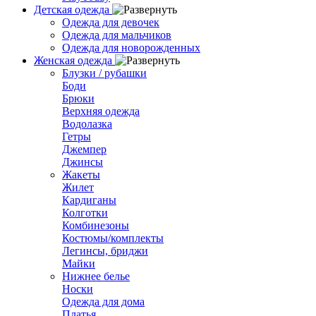
Детская одежда
Одежда для девочек
Одежда для мальчиков
Одежда для новорожденных
Женская одежда
Блузки / рубашки
Боди
Брюки
Верхняя одежда
Водолазка
Гетры
Джемпер
Джинсы
Жакеты
Жилет
Кардиганы
Колготки
Комбинезоны
Костюмы/комплекты
Легинсы, бриджи
Майки
Нижнее белье
Носки
Одежда для дома
Платья