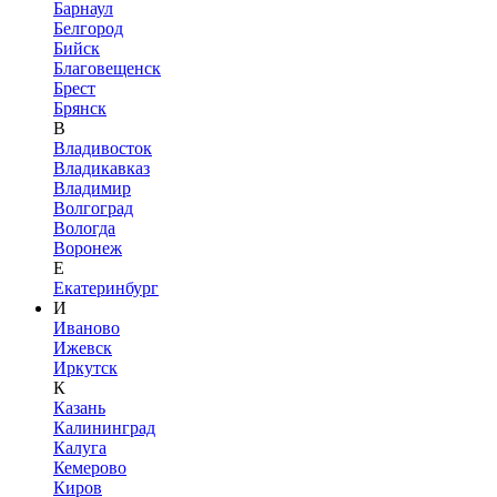
Барнаул
Белгород
Бийск
Благовещенск
Брест
Брянск
В
Владивосток
Владикавказ
Владимир
Волгоград
Вологда
Воронеж
Е
Екатеринбург
И
Иваново
Ижевск
Иркутск
К
Казань
Калининград
Калуга
Кемерово
Киров