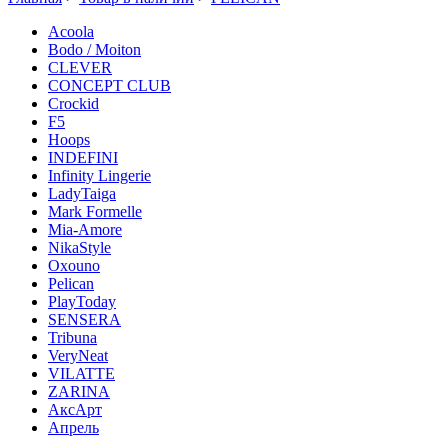
Acoola
Bodo / Moiton
CLEVER
CONCEPT CLUB
Crockid
F5
Hoops
INDEFINI
Infinity Lingerie
LadyTaiga
Mark Formelle
Mia-Amore
NikaStyle
Oxouno
Pelican
PlayToday
SENSERA
Tribuna
VeryNeat
VILATTE
ZARINA
АксАрт
Апрель