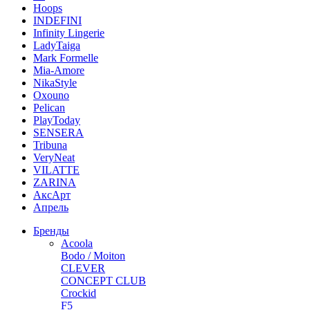
Hoops
INDEFINI
Infinity Lingerie
LadyTaiga
Mark Formelle
Mia-Amore
NikaStyle
Oxouno
Pelican
PlayToday
SENSERA
Tribuna
VeryNeat
VILATTE
ZARINA
АксАрт
Апрель
Бренды
Acoola
Bodo / Moiton
CLEVER
CONCEPT CLUB
Crockid
F5