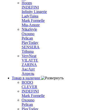
Hoops
INDEFINI
Infinity Lingerie
LadyTaiga
Mark Formelle
Mia-Amore
NikaStyle
Oxouno
Pelican
PlayToday
SENSERA
Tribuna
VeryNeat
VILATTE
ZARINA
АксАрт
Апрель
Товар в наличии
BODO
CLEVER
INDEFINI
Mark Formelle
Oxouno
Pelican
PlayToday