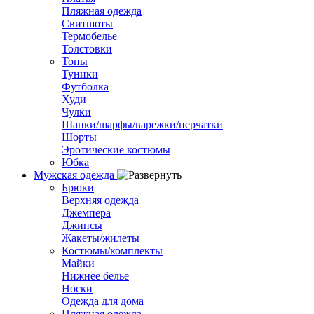
Пляжная одежда
Свитшоты
Термобелье
Толстовки
Топы
Туники
Футболка
Худи
Чулки
Шапки/шарфы/варежки/перчатки
Шорты
Эротические костюмы
Юбка
Мужская одежда
Брюки
Верхняя одежда
Джемпера
Джинсы
Жакеты/жилеты
Костюмы/комплекты
Майки
Нижнее белье
Носки
Одежда для дома
Пляжная одежда