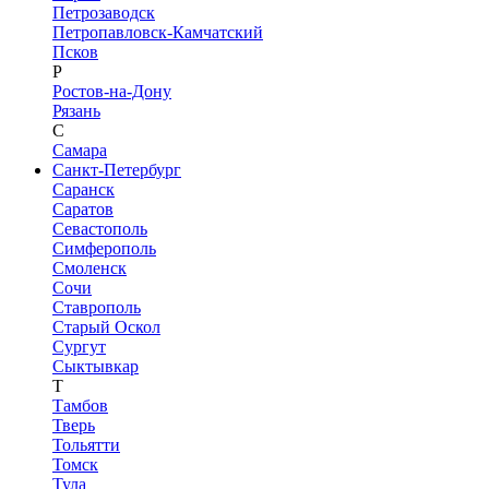
Петрозаводск
Петропавловск-Камчатский
Псков
Р
Ростов-на-Дону
Рязань
С
Самара
Санкт-Петербург
Саранск
Саратов
Севастополь
Симферополь
Смоленск
Сочи
Ставрополь
Старый Оскол
Сургут
Сыктывкар
Т
Тамбов
Тверь
Тольятти
Томск
Тула