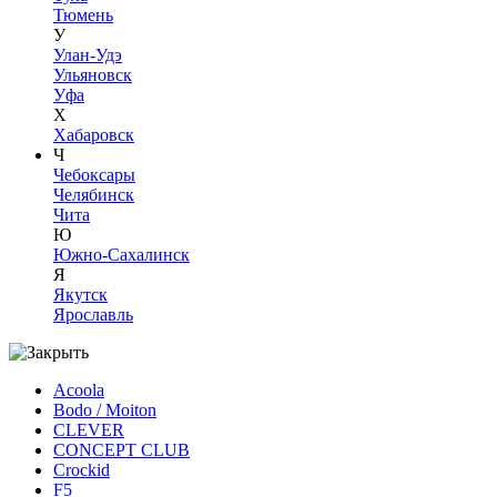
Тюмень
У
Улан-Удэ
Ульяновск
Уфа
Х
Хабаровск
Ч
Чебоксары
Челябинск
Чита
Ю
Южно-Сахалинск
Я
Якутск
Ярославль
Acoola
Bodo / Moiton
CLEVER
CONCEPT CLUB
Crockid
F5