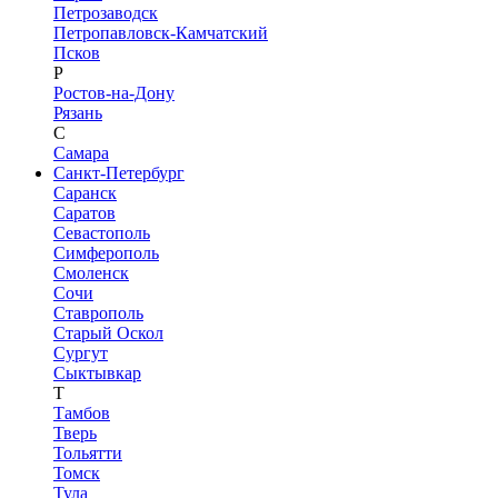
Петрозаводск
Петропавловск-Камчатский
Псков
Р
Ростов-на-Дону
Рязань
С
Самара
Санкт-Петербург
Саранск
Саратов
Севастополь
Симферополь
Смоленск
Сочи
Ставрополь
Старый Оскол
Сургут
Сыктывкар
Т
Тамбов
Тверь
Тольятти
Томск
Тула