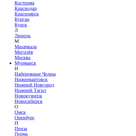
Кострома
Краснодар
Красноярск
Курган
Курск
Л
Липецк
М
Махачкала
Могилёв
Москва
Мурманск
Н
Набережные Челны
Нижневартовск
Нижний Новгород
Нижний Тагил
Новокузнецк
Новосибирск
О
Омск
Оренбург
П
Пенза
Пермь