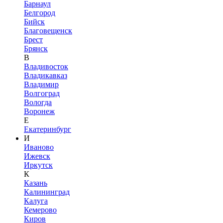
Барнаул
Белгород
Бийск
Благовещенск
Брест
Брянск
В
Владивосток
Владикавказ
Владимир
Волгоград
Вологда
Воронеж
Е
Екатеринбург
И
Иваново
Ижевск
Иркутск
К
Казань
Калининград
Калуга
Кемерово
Киров