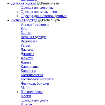
Детская одежда
Одежда для девочек
Одежда для мальчиков
Одежда для новорожденных
Женская одежда
Блузки / рубашки
Боди
Брюки
Верхняя одежда
Водолазка
Гетры
Джемпер
Джинсы
Жакеты
Жилет
Кардиганы
Колготки
Комбинезоны
Костюмы/комплекты
Легинсы, бриджи
Майки
Нижнее белье
Носки
Одежда для дома
Платья