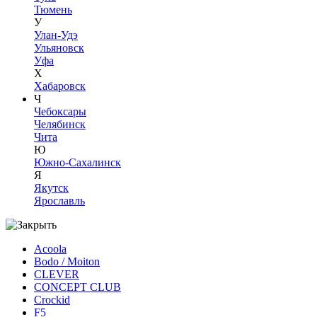
Тюмень
У
Улан-Удэ
Ульяновск
Уфа
Х
Хабаровск
Ч
Чебоксары
Челябинск
Чита
Ю
Южно-Сахалинск
Я
Якутск
Ярославль
Acoola
Bodo / Moiton
CLEVER
CONCEPT CLUB
Crockid
F5