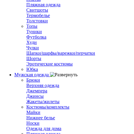
Пляжная одежда
Свитшоты
Термобелье
Толстовки
Топы
Туники
Футболка
Худи
Чулки
Шапки/шарфы/варежки/перчатки
Шорты
Эротические костюмы
Юбка
Мужская одежда
Брюки
Верхняя одежда
Джемпера
Джинсы
Жакеты/жилеты
Костюмы/комплекты
Майки
Нижнее белье
Носки
Одежда для дома
Пляжная одежда