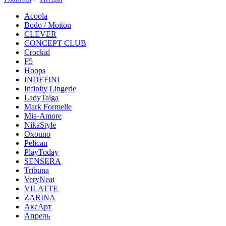
Acoola
Bodo / Moiton
CLEVER
CONCEPT CLUB
Crockid
F5
Hoops
INDEFINI
Infinity Lingerie
LadyTaiga
Mark Formelle
Mia-Amore
NikaStyle
Oxouno
Pelican
PlayToday
SENSERA
Tribuna
VeryNeat
VILATTE
ZARINA
АксАрт
Апрель