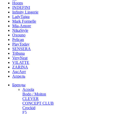
Hoops
INDEFINI
Infinity Lingerie
LadyTaiga
Mark Formelle
Mia-Amore
NikaStyle
Oxouno
Pelican
PlayToday
SENSERA
Tribuna
VeryNeat
VILATTE
ZARINA
АксАрт
Апрель
Бренды
Acoola
Bodo / Moiton
CLEVER
CONCEPT CLUB
Crockid
F5