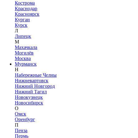
Кострома
Краснодар
Красноярск
Курган
Курск
Л
Липецк
М
Махачкала
Могилёв
Москва
Мурманск
Н
Набережные Челны
Нижневартовск
Нижний Новгород
Нижний Тагил
Новокузнецк
Новосибирск
О
Омск
Оренбург
П
Пенза
Пермь