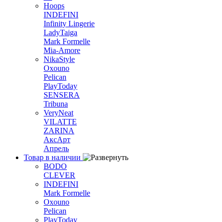
Hoops
INDEFINI
Infinity Lingerie
LadyTaiga
Mark Formelle
Mia-Amore
NikaStyle
Oxouno
Pelican
PlayToday
SENSERA
Tribuna
VeryNeat
VILATTE
ZARINA
АксАрт
Апрель
Товар в наличии
BODO
CLEVER
INDEFINI
Mark Formelle
Oxouno
Pelican
PlayToday