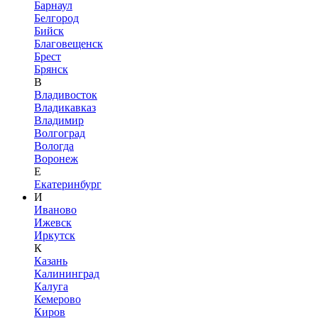
Барнаул
Белгород
Бийск
Благовещенск
Брест
Брянск
В
Владивосток
Владикавказ
Владимир
Волгоград
Вологда
Воронеж
Е
Екатеринбург
И
Иваново
Ижевск
Иркутск
К
Казань
Калининград
Калуга
Кемерово
Киров