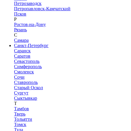
Петрозаводск
Петропавловск-Камчатский
Псков
Р
Ростов-на-Дону
Рязань
С
Самара
Санкт-Петербург
Саранск
Саратов
Севастополь
Симферополь
Смоленск
Сочи
Ставрополь
Старый Оскол
Сургут
Сыктывкар
Т
Тамбов
Тверь
Тольятти
Томск
Тула