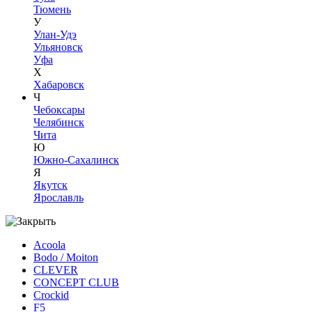
Тюмень
У
Улан-Удэ
Ульяновск
Уфа
Х
Хабаровск
Ч
Чебоксары
Челябинск
Чита
Ю
Южно-Сахалинск
Я
Якутск
Ярославль
Acoola
Bodo / Moiton
CLEVER
CONCEPT CLUB
Crockid
F5