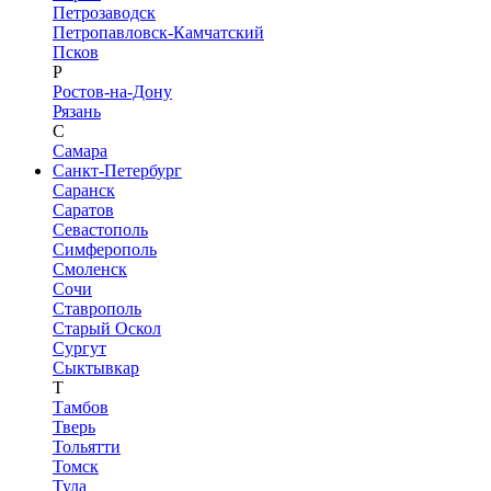
Петрозаводск
Петропавловск-Камчатский
Псков
Р
Ростов-на-Дону
Рязань
С
Самара
Санкт-Петербург
Саранск
Саратов
Севастополь
Симферополь
Смоленск
Сочи
Ставрополь
Старый Оскол
Сургут
Сыктывкар
Т
Тамбов
Тверь
Тольятти
Томск
Тула