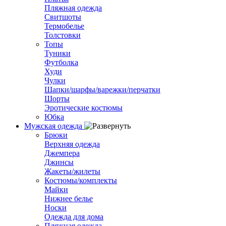
Пляжная одежда
Свитшоты
Термобелье
Толстовки
Топы
Туники
Футболка
Худи
Чулки
Шапки/шарфы/варежки/перчатки
Шорты
Эротические костюмы
Юбка
Мужская одежда
Брюки
Верхняя одежда
Джемпера
Джинсы
Жакеты/жилеты
Костюмы/комплекты
Майки
Нижнее белье
Носки
Одежда для дома
Пляжная одежда