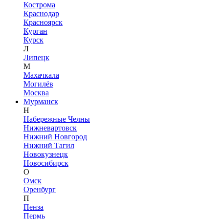
Кострома
Краснодар
Красноярск
Курган
Курск
Л
Липецк
М
Махачкала
Могилёв
Москва
Мурманск
Н
Набережные Челны
Нижневартовск
Нижний Новгород
Нижний Тагил
Новокузнецк
Новосибирск
О
Омск
Оренбург
П
Пенза
Пермь