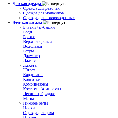
Детская одежда
Одежда для девочек
Одежда для мальчиков
Одежда для новорожденных
Женская одежда
Блузки / рубашки
Боди
Брюки
Верхняя одежда
Водолазка
Гетры
Джемпер
Джинсы
Жакеты
Жилет
Кардиганы
Колготки
Комбинезоны
Костюмы/комплекты
Легинсы, бриджи
Майки
Нижнее белье
Носки
Одежда для дома
Платья