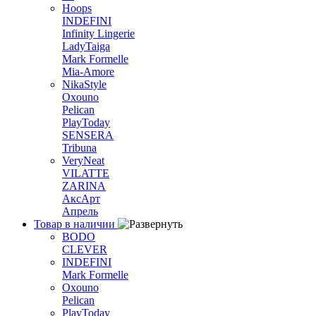
Hoops
INDEFINI
Infinity Lingerie
LadyTaiga
Mark Formelle
Mia-Amore
NikaStyle
Oxouno
Pelican
PlayToday
SENSERA
Tribuna
VeryNeat
VILATTE
ZARINA
АксАрт
Апрель
Товар в наличии
BODO
CLEVER
INDEFINI
Mark Formelle
Oxouno
Pelican
PlayToday