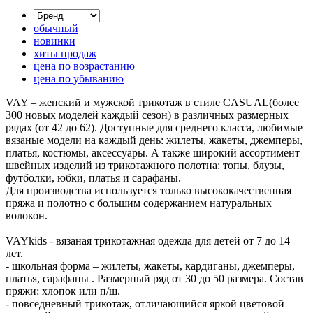
обычный
новинки
хиты продаж
цена по возрастанию
цена по убыванию
VAY – женский и мужской трикотаж в стиле CASUAL(более
300 новых моделей каждый сезон) в различных размерных
рядах (от 42 до 62). Доступные для среднего класса, любимые
вязаные модели на каждый день: жилеты, жакеты, джемперы,
платья, костюмы, аксессуары. А также широкий ассортимент
швейных изделий из трикотажного полотна: топы, блузы,
футболки, юбки, платья и сарафаны.
Для производства используется только высококачественная
пряжа и полотно с большим содержанием натуральных
волокон.
VAYkids - вязаная трикотажная одежда для детей от 7 до 14
лет.
- школьная форма – жилеты, жакеты, кардиганы, джемперы,
платья, сарафаны . Размерный ряд от 30 до 50 размера. Состав
пряжи: хлопок или п/ш.
- повседневный трикотаж, отличающийся яркой цветовой