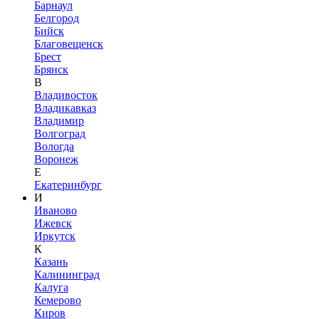
Барнаул
Белгород
Бийск
Благовещенск
Брест
Брянск
В
Владивосток
Владикавказ
Владимир
Волгоград
Вологда
Воронеж
Е
Екатеринбург
И
Иваново
Ижевск
Иркутск
К
Казань
Калининград
Калуга
Кемерово
Киров