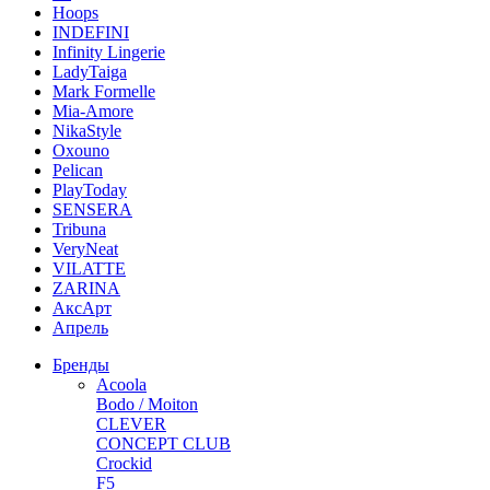
Hoops
INDEFINI
Infinity Lingerie
LadyTaiga
Mark Formelle
Mia-Amore
NikaStyle
Oxouno
Pelican
PlayToday
SENSERA
Tribuna
VeryNeat
VILATTE
ZARINA
АксАрт
Апрель
Бренды
Acoola
Bodo / Moiton
CLEVER
CONCEPT CLUB
Crockid
F5