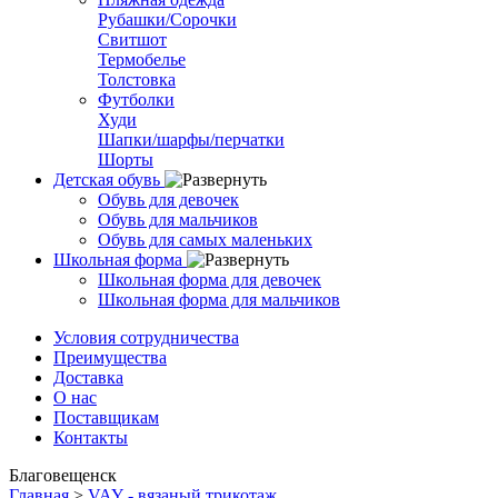
Рубашки/Сорочки
Свитшот
Термобелье
Толстовка
Футболки
Худи
Шапки/шарфы/перчатки
Шорты
Детская обувь
Обувь для девочек
Обувь для мальчиков
Обувь для самых маленьких
Школьная форма
Школьная форма для девочек
Школьная форма для мальчиков
Условия сотрудничества
Преимущества
Доставка
О нас
Поставщикам
Контакты
Благовещенск
Главная
>
VAY - вязаный трикотаж