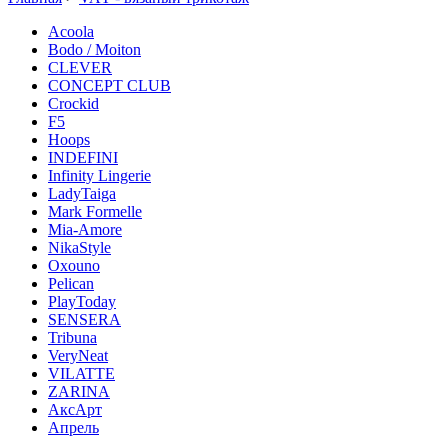
Acoola
Bodo / Moiton
CLEVER
CONCEPT CLUB
Crockid
F5
Hoops
INDEFINI
Infinity Lingerie
LadyTaiga
Mark Formelle
Mia-Amore
NikaStyle
Oxouno
Pelican
PlayToday
SENSERA
Tribuna
VeryNeat
VILATTE
ZARINA
АксАрт
Апрель