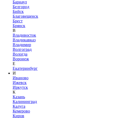
Барнаул
Белгород
Бийск
Благовещенск
Брест
Брянск
В
Владивосток
Владикавказ
Владимир
Волгоград
Вологда
Воронеж
Е
Екатеринбург
И
Иваново
Ижевск
Иркутск
К
Казань
Калининград
Калуга
Кемерово
Киров