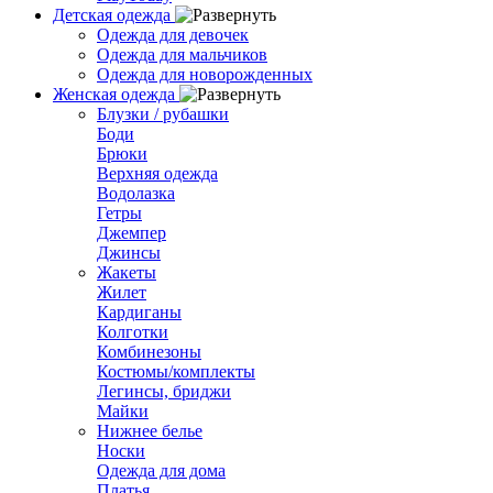
Детская одежда
Одежда для девочек
Одежда для мальчиков
Одежда для новорожденных
Женская одежда
Блузки / рубашки
Боди
Брюки
Верхняя одежда
Водолазка
Гетры
Джемпер
Джинсы
Жакеты
Жилет
Кардиганы
Колготки
Комбинезоны
Костюмы/комплекты
Легинсы, бриджи
Майки
Нижнее белье
Носки
Одежда для дома
Платья