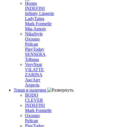
Hoops
INDEFINI
Infinity Lingerie
LadyTaiga
Mark Formelle
Mia-Amore
NikaStyle
Oxouno
Pelican
PlayToday
SENSERA
Tribuna
VeryNeat
VILATTE
ZARINA
АксАрт
Апрель
Товар в наличии
BODO
CLEVER
INDEFINI
Mark Formelle
Oxouno
Pelican
PlayToday