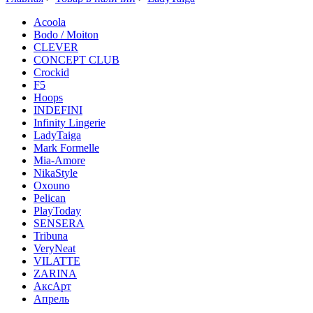
Acoola
Bodo / Moiton
CLEVER
CONCEPT CLUB
Crockid
F5
Hoops
INDEFINI
Infinity Lingerie
LadyTaiga
Mark Formelle
Mia-Amore
NikaStyle
Oxouno
Pelican
PlayToday
SENSERA
Tribuna
VeryNeat
VILATTE
ZARINA
АксАрт
Апрель