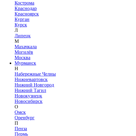
Кострома
Краснодар
Красноярск
Курган
Курск
Л
Липецк
М
Махачкала
Могилёв
Москва
Мурманск
Н
Набережные Челны
Нижневартовск
Нижний Новгород
Нижний Тагил
Новокузнецк
Новосибирск
О
Омск
Оренбург
П
Пенза
Пермь