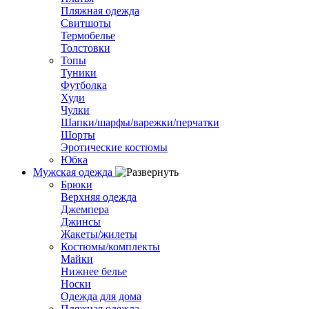
Пляжная одежда
Свитшоты
Термобелье
Толстовки
Топы
Туники
Футболка
Худи
Чулки
Шапки/шарфы/варежки/перчатки
Шорты
Эротические костюмы
Юбка
Мужская одежда
Брюки
Верхняя одежда
Джемпера
Джинсы
Жакеты/жилеты
Костюмы/комплекты
Майки
Нижнее белье
Носки
Одежда для дома
Пляжная одежда