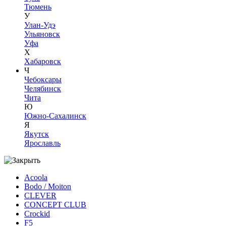
Тюмень
У
Улан-Удэ
Ульяновск
Уфа
Х
Хабаровск
Ч
Чебоксары
Челябинск
Чита
Ю
Южно-Сахалинск
Я
Якутск
Ярославль
Acoola
Bodo / Moiton
CLEVER
CONCEPT CLUB
Crockid
F5