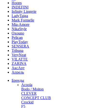
Hoops
INDEFINI
Infinity Lingerie
LadyTaiga
Mark Formelle
Mia-Amore
NikaStyle
Oxouno
Pelican
PlayToday
SENSERA
Tribuna
VeryNeat
VILATTE
ZARINA
АксАрт
Апрель
Бренды
Acoola
Bodo / Moiton
CLEVER
CONCEPT CLUB
Crockid
F5