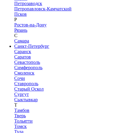
Петрозаводск
Петропавловск-Камчатский
Псков
Р
Ростов-на-Дону
Рязань
С
Самара
Санкт-Петербург
Саранск
Саратов
Севастополь
Симферополь
Смоленск
Сочи
Ставрополь
Старый Оскол
Сургут
Сыктывкар
Т
Тамбов
Тверь
Тольятти
Томск
Тула