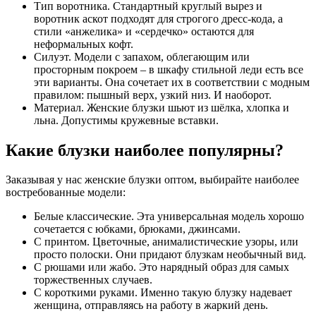
Тип воротника. Стандартный круглый вырез и
воротник аскот подходят для строгого дресс-кода, а
стили «анжелика» и «сердечко» остаются для
неформальных кофт.
Силуэт. Модели с запахом, облегающим или
просторным покроем – в шкафу стильной леди есть все
эти варианты. Она сочетает их в соответствии с модным
правилом: пышный верх, узкий низ. И наоборот.
Материал. Женские блузки шьют из шёлка, хлопка и
льна. Допустимы кружевные вставки.
Какие блузки наиболее популярны?
Заказывая у нас женские блузки оптом, выбирайте наиболее
востребованные модели:
Белые классические. Эта универсальная модель хорошо
сочетается с юбками, брюками, джинсами.
С принтом. Цветочные, анималистические узоры, или
просто полоски. Они придают блузкам необычный вид.
С рюшами или жабо. Это нарядный образ для самых
торжественных случаев.
С короткими руками. Именно такую блузку надевает
женщина, отправляясь на работу в жаркий день.