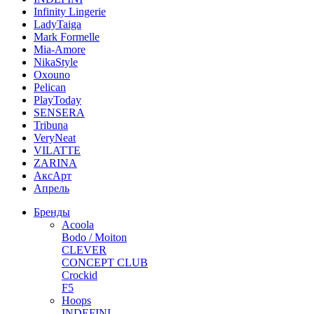
Infinity Lingerie
LadyTaiga
Mark Formelle
Mia-Amore
NikaStyle
Oxouno
Pelican
PlayToday
SENSERA
Tribuna
VeryNeat
VILATTE
ZARINA
АксАрт
Апрель
Бренды
Acoola
Bodo / Moiton
CLEVER
CONCEPT CLUB
Crockid
F5
Hoops
INDEFINI