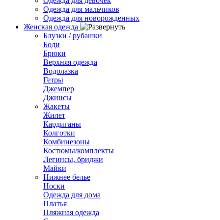
Одежда для девочек
Одежда для мальчиков
Одежда для новорожденных
Женская одежда
Блузки / рубашки
Боди
Брюки
Верхняя одежда
Водолазка
Гетры
Джемпер
Джинсы
Жакеты
Жилет
Кардиганы
Колготки
Комбинезоны
Костюмы/комплекты
Легинсы, бриджи
Майки
Нижнее белье
Носки
Одежда для дома
Платья
Пляжная одежда