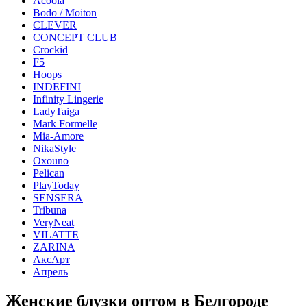
Acoola
Bodo / Moiton
CLEVER
CONCEPT CLUB
Crockid
F5
Hoops
INDEFINI
Infinity Lingerie
LadyTaiga
Mark Formelle
Mia-Amore
NikaStyle
Oxouno
Pelican
PlayToday
SENSERA
Tribuna
VeryNeat
VILATTE
ZARINA
АксАрт
Апрель
Женские блузки оптом в Белгороде