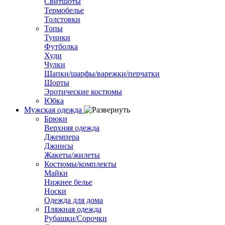
Свитшоты
Термобелье
Толстовки
Топы
Туники
Футболка
Худи
Чулки
Шапки/шарфы/варежки/перчатки
Шорты
Эротические костюмы
Юбка
Мужская одежда
Брюки
Верхняя одежда
Джемпера
Джинсы
Жакеты/жилеты
Костюмы/комплекты
Майки
Нижнее белье
Носки
Одежда для дома
Пляжная одежда
Рубашки/Сорочки