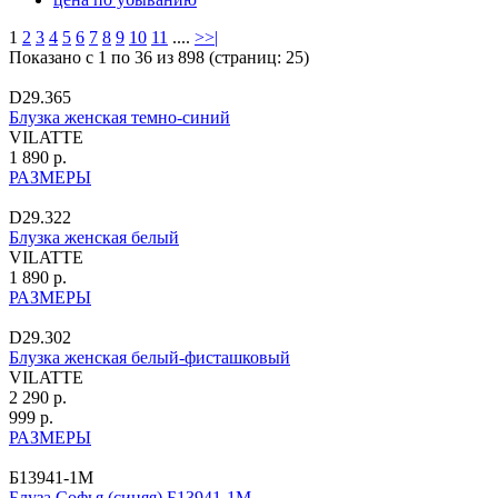
1
2
3
4
5
6
7
8
9
10
11
....
>
>|
Показано с 1 по 36 из 898 (страниц: 25)
D29.365
Блузка женская темно-синий
VILATTE
1 890 р.
РАЗМЕРЫ
D29.322
Блузка женская белый
VILATTE
1 890 р.
РАЗМЕРЫ
D29.302
Блузка женская белый-фисташковый
VILATTE
2 290 р.
999 р.
РАЗМЕРЫ
Б13941-1М
Блуза Софья (синяя) Б13941-1М