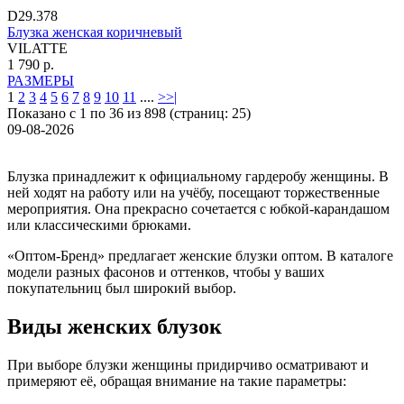
D29.378
Блузка женская коричневый
VILATTE
1 790 р.
РАЗМЕРЫ
1
2
3
4
5
6
7
8
9
10
11
....
>
>|
Показано с 1 по 36 из 898 (страниц: 25)
09-08-2026
Блузка принадлежит к официальному гардеробу женщины. В
ней ходят на работу или на учёбу, посещают торжественные
мероприятия. Она прекрасно сочетается с юбкой-карандашом
или классическими брюками.
«Оптом-Бренд» предлагает женские блузки оптом. В каталоге
модели разных фасонов и оттенков, чтобы у ваших
покупательниц был широкий выбор.
Виды женских блузок
При выборе блузки женщины придирчиво осматривают и
примеряют её, обращая внимание на такие параметры: