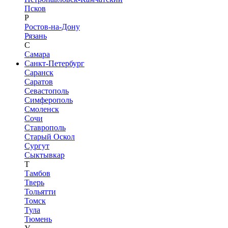
Псков
Р
Ростов-на-Дону
Рязань
С
Самара
Санкт-Петербург
Саранск
Саратов
Севастополь
Симферополь
Смоленск
Сочи
Ставрополь
Старый Оскол
Сургут
Сыктывкар
Т
Тамбов
Тверь
Тольятти
Томск
Тула
Тюмень