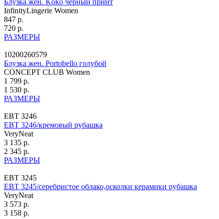
Блузка жен. Koko черный принт
InfinityLingerie Women
847 р.
720 р.
РАЗМЕРЫ
10200260579
Блузка жен. Portobello голубой
CONCEPT CLUB Women
1 799 р.
1 530 р.
РАЗМЕРЫ
ЕВТ 3246
ЕВТ 3246/кремовый рубашка
VeryNeat
3 135 р.
2 345 р.
РАЗМЕРЫ
ЕВТ 3245
ЕВТ 3245/серебристое облако,осколки керамики рубашка
VeryNeat
3 573 р.
3 158 р.