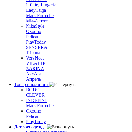
Infinity Lingerie
LadyTaiga
Mark Formelle
Mia-Amore
NikaStyle
Oxouno
Pelican
PlayToday
SENSERA
Tribuna
VeryNeat
VILATTE
ZARINA
АксАрт
Апрель
Товар в наличии
BODO
CLEVER
INDEFINI
Mark Formelle
Oxouno
Pelican
PlayToday
Детская одежда