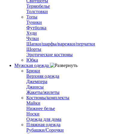
Свитшоты
Термобелье
Толстовки
Топы
Туники
Футболка
Худи
Чулки
Шапки/шарфы/варежки/перчатки
Шорты
Эротические костюмы
Юбка
Мужская одежда
Брюки
Верхняя одежда
Джемпера
Джинсы
Жакеты/жилеты
Костюмы/комплекты
Майки
Нижнее белье
Носки
Одежда для дома
Пляжная одежда
Рубашки/Сорочки