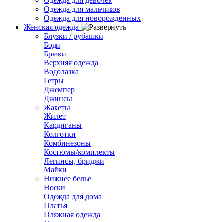
Одежда для девочек
Одежда для мальчиков
Одежда для новорожденных
Женская одежда
Блузки / рубашки
Боди
Брюки
Верхняя одежда
Водолазка
Гетры
Джемпер
Джинсы
Жакеты
Жилет
Кардиганы
Колготки
Комбинезоны
Костюмы/комплекты
Легинсы, бриджи
Майки
Нижнее белье
Носки
Одежда для дома
Платья
Пляжная одежда