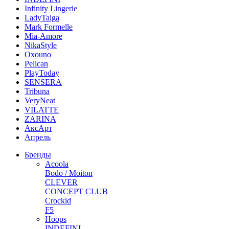
Infinity Lingerie
LadyTaiga
Mark Formelle
Mia-Amore
NikaStyle
Oxouno
Pelican
PlayToday
SENSERA
Tribuna
VeryNeat
VILATTE
ZARINA
АксАрт
Апрель
Бренды
Acoola
Bodo / Moiton
CLEVER
CONCEPT CLUB
Crockid
F5
Hoops
INDEFINI