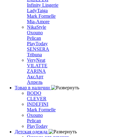
Infinity Lingerie
LadyTaiga
Mark Formelle
Mia-Amore
NikaStyle
Oxouno
Pelican
PlayToday
SENSERA
Tribuna
VeryNeat
VILATTE
ZARINA
АксАрт
Апрель
Товар в наличии
BODO
CLEVER
INDEFINI
Mark Formelle
Oxouno
Pelican
PlayToday
Детская одежда