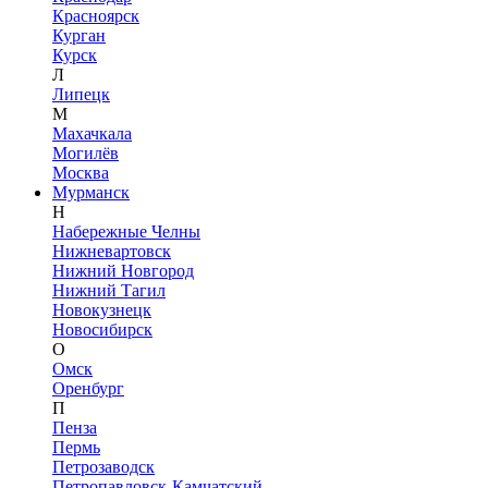
Красноярск
Курган
Курск
Л
Липецк
М
Махачкала
Могилёв
Москва
Мурманск
Н
Набережные Челны
Нижневартовск
Нижний Новгород
Нижний Тагил
Новокузнецк
Новосибирск
О
Омск
Оренбург
П
Пенза
Пермь
Петрозаводск
Петропавловск-Камчатский