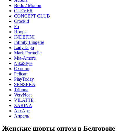
Acoola
Bodo / Moiton
CLEVER
CONCEPT CLUB
Crockid
F5
Hoops
INDEFINI
Infinity Lingerie
LadyTaiga
Mark Formelle
Mia-Amore
NikaStyle
Oxouno
Pelican
PlayToday
SENSERA
Tribuna
VeryNeat
VILATTE
ZARINA
АксАрт
Апрель
Женские шорты оптом в Белгороде