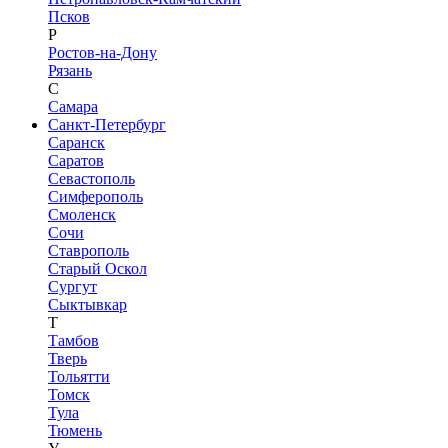
Псков
Р
Ростов-на-Дону
Рязань
С
Самара
Санкт-Петербург
Саранск
Саратов
Севастополь
Симферополь
Смоленск
Сочи
Ставрополь
Старый Оскол
Сургут
Сыктывкар
Т
Тамбов
Тверь
Тольятти
Томск
Тула
Тюмень