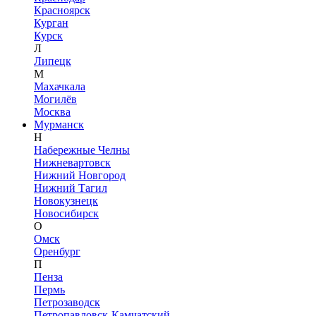
Красноярск
Курган
Курск
Л
Липецк
М
Махачкала
Могилёв
Москва
Мурманск
Н
Набережные Челны
Нижневартовск
Нижний Новгород
Нижний Тагил
Новокузнецк
Новосибирск
О
Омск
Оренбург
П
Пенза
Пермь
Петрозаводск
Петропавловск-Камчатский