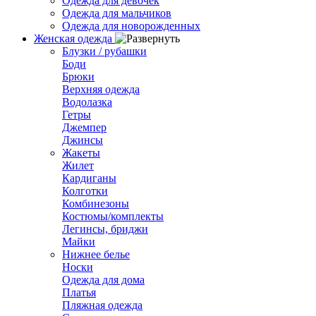
Одежда для девочек
Одежда для мальчиков
Одежда для новорожденных
Женская одежда
Блузки / рубашки
Боди
Брюки
Верхняя одежда
Водолазка
Гетры
Джемпер
Джинсы
Жакеты
Жилет
Кардиганы
Колготки
Комбинезоны
Костюмы/комплекты
Легинсы, бриджи
Майки
Нижнее белье
Носки
Одежда для дома
Платья
Пляжная одежда