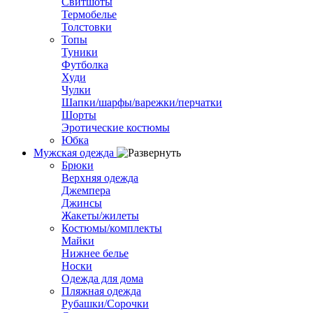
Свитшоты
Термобелье
Толстовки
Топы
Туники
Футболка
Худи
Чулки
Шапки/шарфы/варежки/перчатки
Шорты
Эротические костюмы
Юбка
Мужская одежда
Брюки
Верхняя одежда
Джемпера
Джинсы
Жакеты/жилеты
Костюмы/комплекты
Майки
Нижнее белье
Носки
Одежда для дома
Пляжная одежда
Рубашки/Сорочки