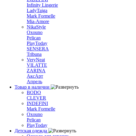
Infinity Lingerie
LadyTaiga
Mark Formelle
Mia-Amore
NikaStyle
Oxouno
Pelican
PlayToday
SENSERA
Tribuna
VeryNeat
VILATTE
ZARINA
АксАрт
Апрель
Товар в наличии
BODO
CLEVER
INDEFINI
Mark Formelle
Oxouno
Pelican
PlayToday
Детская одежда