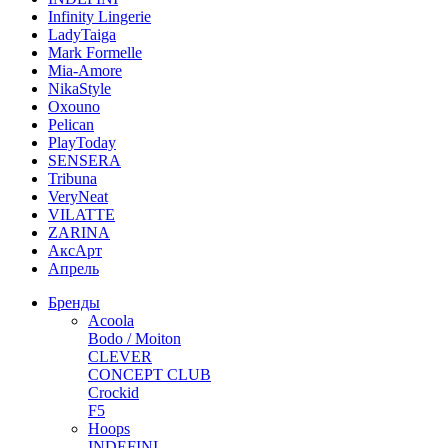
Infinity Lingerie
LadyTaiga
Mark Formelle
Mia-Amore
NikaStyle
Oxouno
Pelican
PlayToday
SENSERA
Tribuna
VeryNeat
VILATTE
ZARINA
АксАрт
Апрель
Бренды
Acoola
Bodo / Moiton
CLEVER
CONCEPT CLUB
Crockid
F5
Hoops
INDEFINI