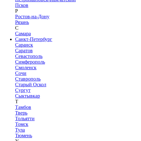
Псков
Р
Ростов-на-Дону
Рязань
С
Самара
Санкт-Петербург
Саранск
Саратов
Севастополь
Симферополь
Смоленск
Сочи
Ставрополь
Старый Оскол
Сургут
Сыктывкар
Т
Тамбов
Тверь
Тольятти
Томск
Тула
Тюмень