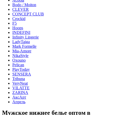
Acoola
Bodo / Moiton
CLEVER
CONCEPT CLUB
Crockid
F5
Hoops
INDEFINI
Infinity Lingerie
LadyTaiga
Mark Formelle
Mia-Amore
NikaStyle
Oxouno
Pelican
PlayToday
SENSERA
Tribuna
VeryNeat
VILATTE
ZARINA
АксАрт
Апрель
Мужское нижнее белье оптом в