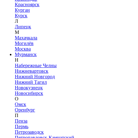
Красноярск
Курган
Курск
Л
Липецк
М
Махачкала
Могилёв
Москва
Мурманск
Н
Набережные Челны
Нижневартовск
Нижний Новгород
Нижний Тагил
Новокузнецк
Новосибирск
О
Омск
Оренбург
П
Пенза
Пермь
Петрозаводск
Петропавловск-Камчатский