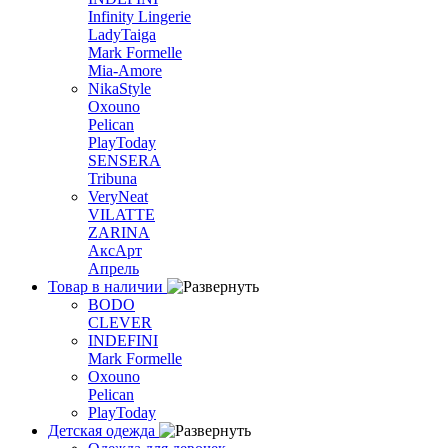
Infinity Lingerie
LadyTaiga
Mark Formelle
Mia-Amore
NikaStyle
Oxouno
Pelican
PlayToday
SENSERA
Tribuna
VeryNeat
VILATTE
ZARINA
АксАрт
Апрель
Товар в наличии
BODO
CLEVER
INDEFINI
Mark Formelle
Oxouno
Pelican
PlayToday
Детская одежда