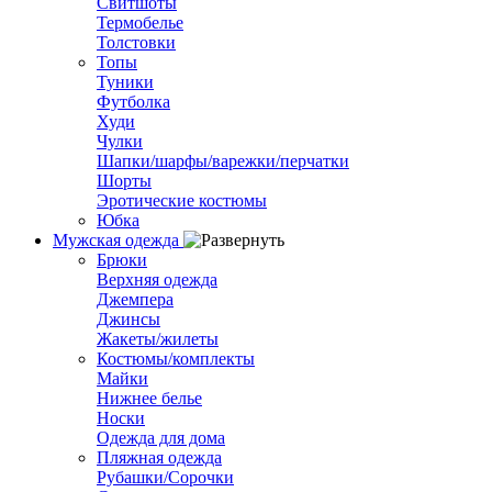
Свитшоты
Термобелье
Толстовки
Топы
Туники
Футболка
Худи
Чулки
Шапки/шарфы/варежки/перчатки
Шорты
Эротические костюмы
Юбка
Мужская одежда
Брюки
Верхняя одежда
Джемпера
Джинсы
Жакеты/жилеты
Костюмы/комплекты
Майки
Нижнее белье
Носки
Одежда для дома
Пляжная одежда
Рубашки/Сорочки