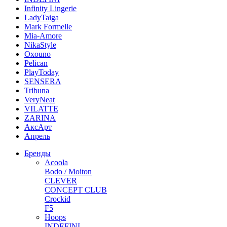
Infinity Lingerie
LadyTaiga
Mark Formelle
Mia-Amore
NikaStyle
Oxouno
Pelican
PlayToday
SENSERA
Tribuna
VeryNeat
VILATTE
ZARINA
АксАрт
Апрель
Бренды
Acoola
Bodo / Moiton
CLEVER
CONCEPT CLUB
Crockid
F5
Hoops
INDEFINI