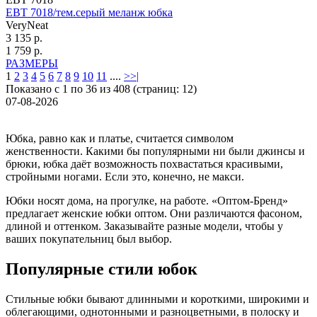
ЕВТ 7018/тем.серый меланж юбка
VeryNeat
3 135 р.
1 759 р.
РАЗМЕРЫ
1
2
3
4
5
6
7
8
9
10
11
....
>
>|
Показано с 1 по 36 из 408 (страниц: 12)
07-08-2026
Юбка, равно как и платье, считается символом
женственности. Какими бы популярными ни были джинсы и
брюки, юбка даёт возможность похвастаться красивыми,
стройными ногами. Если это, конечно, не макси.
Юбки носят дома, на прогулке, на работе. «Оптом-Бренд»
предлагает женские юбки оптом. Они различаются фасоном,
длиной и оттенком. Заказывайте разные модели, чтобы у
ваших покупательниц был выбор.
Популярные стили юбок
Стильные юбки бывают длинными и короткими, широкими и
облегающими, однотонными и разноцветными, в полоску и