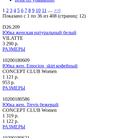
1
2
3
4
5
6
7
8
9
10
11
....
>
>|
Показано с 1 по 36 из 408 (страниц: 12)
D26.209
Юбка женская натуральный белый
VILATTE
3 290 р.
РАЗМЕРЫ
10200180609
Юбка жен. Emocion_skirt кофейный
CONCEPT CLUB Women
1 121 р.
953 р.
РАЗМЕРЫ
10200180586
Юбка жен. Trevis бежевый
CONCEPT CLUB Women
1 319 р.
1 122 р.
РАЗМЕРЫ
10200180621