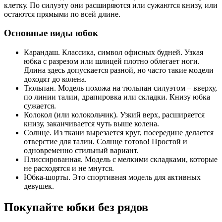
клетку. По силуэту они расширяются или сужаются книзу, или
остаются прямыми по всей длине.
Основные виды юбок
Карандаш. Классика, символ офисных будней. Узкая
юбка с разрезом или шлицей плотно облегает ноги.
Длина здесь допускается разной, но часто такие модели
доходят до колена.
Тюльпан. Модель похожа на тюльпан силуэтом – вверху,
по линии талии, драпировка или складки. Книзу юбка
сужается.
Колокол (или колокольчик). Узкий верх, расширяется
книзу, заканчивается чуть выше колена.
Солнце. Из ткани вырезается круг, посередине делается
отверстие для талии. Солнце готово! Простой и
одновременно стильный вариант.
Плиссированная. Модель с мелкими складками, которые
не расходятся и не мнутся.
Юбка-шорты. Это спортивная модель для активных
девушек.
Покупайте юбки без рядов