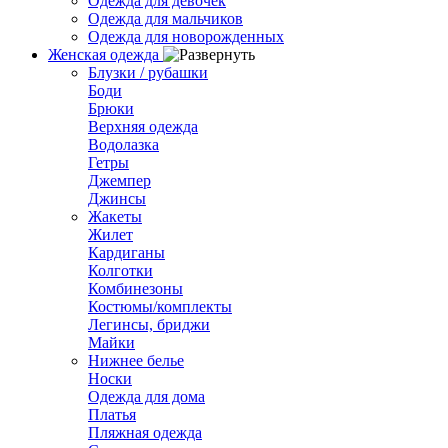
Одежда для девочек
Одежда для мальчиков
Одежда для новорожденных
Женская одежда
Блузки / рубашки
Боди
Брюки
Верхняя одежда
Водолазка
Гетры
Джемпер
Джинсы
Жакеты
Жилет
Кардиганы
Колготки
Комбинезоны
Костюмы/комплекты
Легинсы, бриджи
Майки
Нижнее белье
Носки
Одежда для дома
Платья
Пляжная одежда