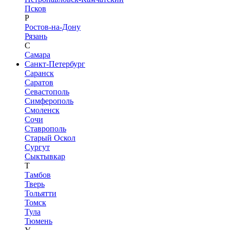
Псков
Р
Ростов-на-Дону
Рязань
С
Самара
Санкт-Петербург
Саранск
Саратов
Севастополь
Симферополь
Смоленск
Сочи
Ставрополь
Старый Оскол
Сургут
Сыктывкар
Т
Тамбов
Тверь
Тольятти
Томск
Тула
Тюмень