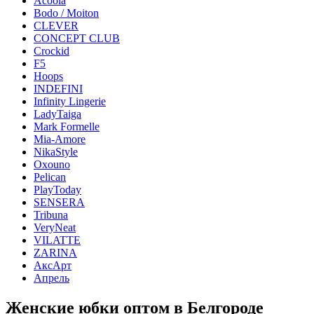
Acoola
Bodo / Moiton
CLEVER
CONCEPT CLUB
Crockid
F5
Hoops
INDEFINI
Infinity Lingerie
LadyTaiga
Mark Formelle
Mia-Amore
NikaStyle
Oxouno
Pelican
PlayToday
SENSERA
Tribuna
VeryNeat
VILATTE
ZARINA
АксАрт
Апрель
Женские юбки оптом в Белгороде