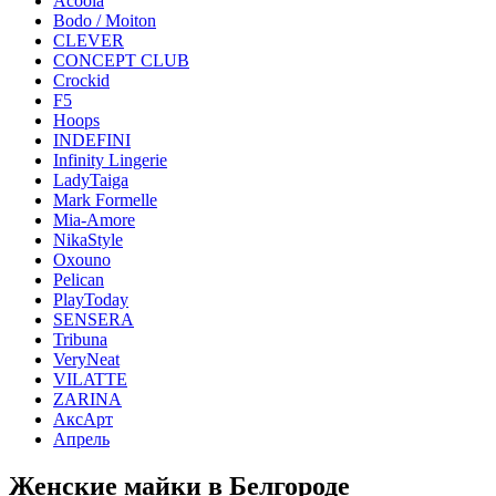
Acoola
Bodo / Moiton
CLEVER
CONCEPT CLUB
Crockid
F5
Hoops
INDEFINI
Infinity Lingerie
LadyTaiga
Mark Formelle
Mia-Amore
NikaStyle
Oxouno
Pelican
PlayToday
SENSERA
Tribuna
VeryNeat
VILATTE
ZARINA
АксАрт
Апрель
Женские майки в Белгороде