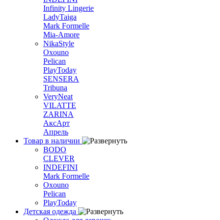
Infinity Lingerie
LadyTaiga
Mark Formelle
Mia-Amore
NikaStyle
Oxouno
Pelican
PlayToday
SENSERA
Tribuna
VeryNeat
VILATTE
ZARINA
АксАрт
Апрель
Товар в наличии
BODO
CLEVER
INDEFINI
Mark Formelle
Oxouno
Pelican
PlayToday
Детская одежда