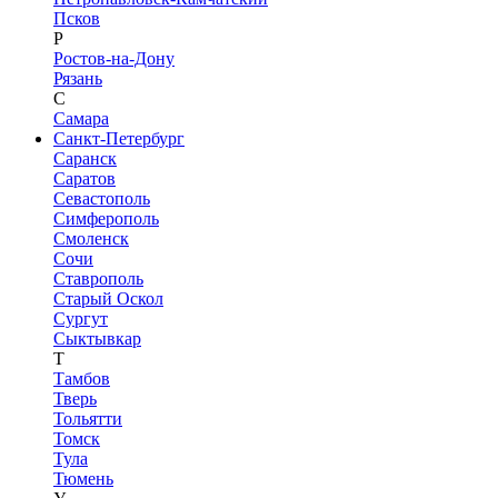
Псков
Р
Ростов-на-Дону
Рязань
С
Самара
Санкт-Петербург
Саранск
Саратов
Севастополь
Симферополь
Смоленск
Сочи
Ставрополь
Старый Оскол
Сургут
Сыктывкар
Т
Тамбов
Тверь
Тольятти
Томск
Тула
Тюмень