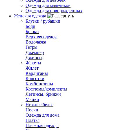
Одежда для девочек
Одежда для мальчиков
Одежда для новорожденных
Женская одежда
Блузки / рубашки
Боди
Брюки
Верхняя одежда
Водолазка
Гетры
Джемпер
Джинсы
Жакеты
Жилет
Кардиганы
Колготки
Комбинезоны
Костюмы/комплекты
Легинсы, бриджи
Майки
Нижнее белье
Носки
Одежда для дома
Платья
Пляжная одежда