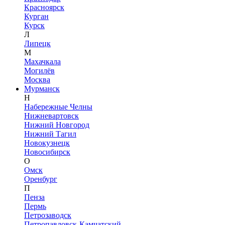
Красноярск
Курган
Курск
Л
Липецк
М
Махачкала
Могилёв
Москва
Мурманск
Н
Набережные Челны
Нижневартовск
Нижний Новгород
Нижний Тагил
Новокузнецк
Новосибирск
О
Омск
Оренбург
П
Пенза
Пермь
Петрозаводск
Петропавловск-Камчатский