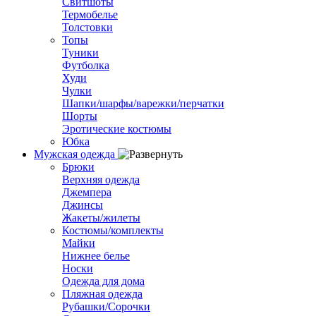
Свитшоты
Термобелье
Толстовки
Топы
Туники
Футболка
Худи
Чулки
Шапки/шарфы/варежки/перчатки
Шорты
Эротические костюмы
Юбка
Мужская одежда
Брюки
Верхняя одежда
Джемпера
Джинсы
Жакеты/жилеты
Костюмы/комплекты
Майки
Нижнее белье
Носки
Одежда для дома
Пляжная одежда
Рубашки/Сорочки