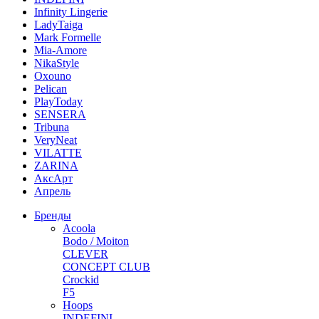
Infinity Lingerie
LadyTaiga
Mark Formelle
Mia-Amore
NikaStyle
Oxouno
Pelican
PlayToday
SENSERA
Tribuna
VeryNeat
VILATTE
ZARINA
АксАрт
Апрель
Бренды
Acoola
Bodo / Moiton
CLEVER
CONCEPT CLUB
Crockid
F5
Hoops
INDEFINI