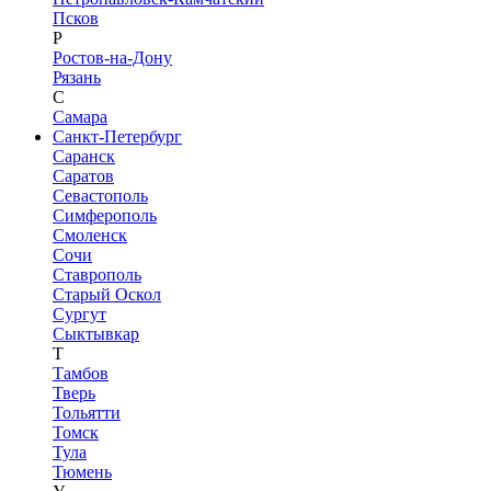
Псков
Р
Ростов-на-Дону
Рязань
С
Самара
Санкт-Петербург
Саранск
Саратов
Севастополь
Симферополь
Смоленск
Сочи
Ставрополь
Старый Оскол
Сургут
Сыктывкар
Т
Тамбов
Тверь
Тольятти
Томск
Тула
Тюмень