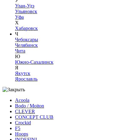
У
Улан-Удэ
Ульяновск
Уфа
Х
Хабаровск
Ч
Чебоксары
Челябинск
Чита
Ю
Южно-Сахалинск
Я
Якутск
Ярославль
Acoola
Bodo / Moiton
CLEVER
CONCEPT CLUB
Crockid
F5
Hoops
INDEFINI