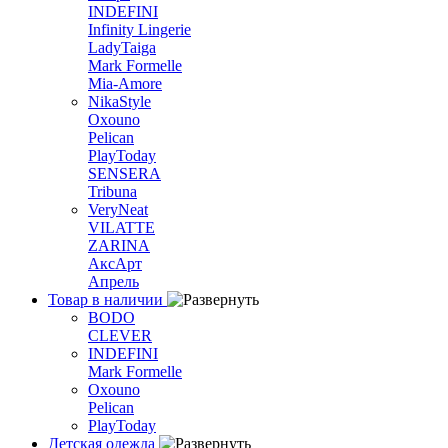
INDEFINI
Infinity Lingerie
LadyTaiga
Mark Formelle
Mia-Amore
NikaStyle
Oxouno
Pelican
PlayToday
SENSERA
Tribuna
VeryNeat
VILATTE
ZARINA
АксАрт
Апрель
Товар в наличии
BODO
CLEVER
INDEFINI
Mark Formelle
Oxouno
Pelican
PlayToday
Детская одежда