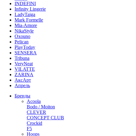
INDEFINI
Infinity Lingerie
LadyTaiga
Mark Formelle
Mia-Amore
NikaStyle
Oxouno
Pelican
PlayToday
SENSERA
Tribuna
VeryNeat
VILATTE
ZARINA
АксАрт
Апрель
Бренды
Acoola
Bodo / Moiton
CLEVER
CONCEPT CLUB
Crockid
F5
Hoops