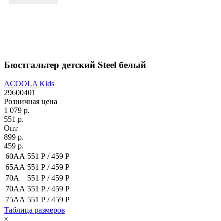
Бюстгальтер детский Steel белый
ACOOLA Kids
29600401
Розничная цена
1 079 р.
551 р.
Опт
899 р.
459 р.
60AA
551 Р /
459 Р
65AA
551 Р /
459 Р
70A
551 Р /
459 Р
70AA
551 Р /
459 Р
75AA
551 Р /
459 Р
Таблица размеров
×