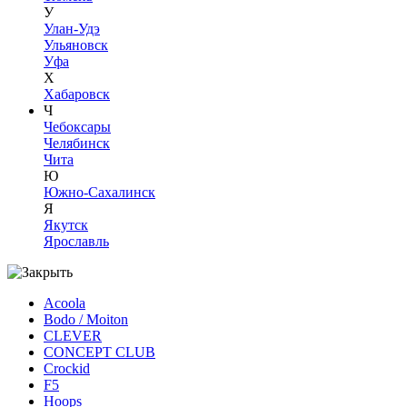
У
Улан-Удэ
Ульяновск
Уфа
Х
Хабаровск
Ч
Чебоксары
Челябинск
Чита
Ю
Южно-Сахалинск
Я
Якутск
Ярославль
Acoola
Bodo / Moiton
CLEVER
CONCEPT CLUB
Crockid
F5
Hoops