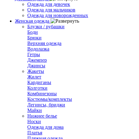
Одежда для девочек
Одежда для мальчиков
Одежда для новорожденных
Женская одежда
Блузки / рубашки
Боди
Брюки
Верхняя одежда
Водолазка
Гетры
Джемпер
Джинсы
Жакеты
Жилет
Кардиганы
Колготки
Комбинезоны
Костюмы/комплекты
Легинсы, бриджи
Майки
Нижнее белье
Носки
Одежда для дома
Платья
Пляжная одежда