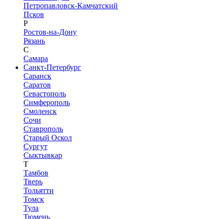
Петропавловск-Камчатский
Псков
Р
Ростов-на-Дону
Рязань
С
Самара
Санкт-Петербург
Саранск
Саратов
Севастополь
Симферополь
Смоленск
Сочи
Ставрополь
Старый Оскол
Сургут
Сыктывкар
Т
Тамбов
Тверь
Тольятти
Томск
Тула
Тюмень