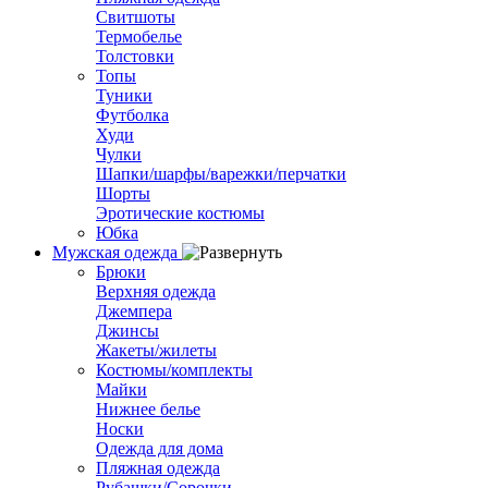
Свитшоты
Термобелье
Толстовки
Топы
Туники
Футболка
Худи
Чулки
Шапки/шарфы/варежки/перчатки
Шорты
Эротические костюмы
Юбка
Мужская одежда
Брюки
Верхняя одежда
Джемпера
Джинсы
Жакеты/жилеты
Костюмы/комплекты
Майки
Нижнее белье
Носки
Одежда для дома
Пляжная одежда
Рубашки/Сорочки