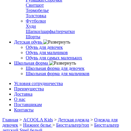
Свитшот
Термобелье
Толстовка
Футболки
Худи
Шапки/шарфы/перчатки
Шорты
Детская обувь
Обувь для девочек
Обувь для мальчиков
Обувь для самых маленьких
Школьная форма
Школьная форма для девочек
Школьная форма для мальчиков
Условия сотрудничества
Преимущества
Доставка
О нас
Поставщикам
Контакты
Главная
>
ACOOLA Kids
>
Детская одежда
>
Одежда для
девочек
>
Нижнее белье
>
Бюстгальтер/топ
>
Бюстгальтер
детский Steel белый