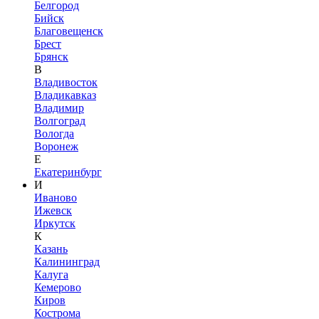
Белгород
Бийск
Благовещенск
Брест
Брянск
В
Владивосток
Владикавказ
Владимир
Волгоград
Вологда
Воронеж
Е
Екатеринбург
И
Иваново
Ижевск
Иркутск
К
Казань
Калининград
Калуга
Кемерово
Киров
Кострома