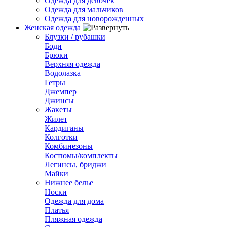
Одежда для девочек
Одежда для мальчиков
Одежда для новорожденных
Женская одежда
Блузки / рубашки
Боди
Брюки
Верхняя одежда
Водолазка
Гетры
Джемпер
Джинсы
Жакеты
Жилет
Кардиганы
Колготки
Комбинезоны
Костюмы/комплекты
Легинсы, бриджи
Майки
Нижнее белье
Носки
Одежда для дома
Платья
Пляжная одежда