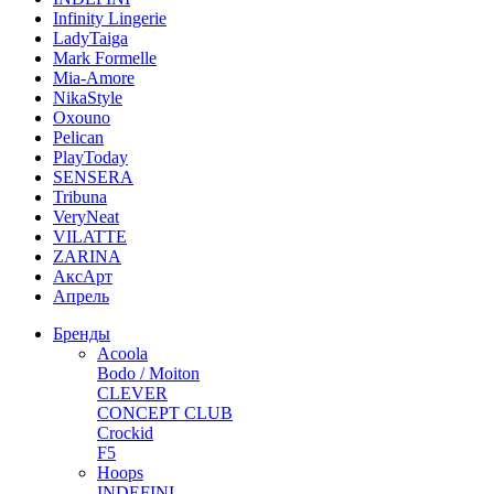
Infinity Lingerie
LadyTaiga
Mark Formelle
Mia-Amore
NikaStyle
Oxouno
Pelican
PlayToday
SENSERA
Tribuna
VeryNeat
VILATTE
ZARINA
АксАрт
Апрель
Бренды
Acoola
Bodo / Moiton
CLEVER
CONCEPT CLUB
Crockid
F5
Hoops
INDEFINI