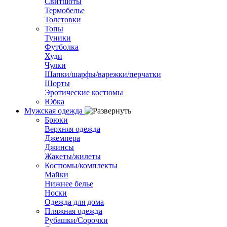
Свитшоты
Термобелье
Толстовки
Топы
Туники
Футболка
Худи
Чулки
Шапки/шарфы/варежки/перчатки
Шорты
Эротические костюмы
Юбка
Мужская одежда
Брюки
Верхняя одежда
Джемпера
Джинсы
Жакеты/жилеты
Костюмы/комплекты
Майки
Нижнее белье
Носки
Одежда для дома
Пляжная одежда
Рубашки/Сорочки