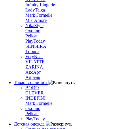
Infinity Lingerie
LadyTaiga
Mark Formelle
Mia-Amore
NikaStyle
Oxouno
Pelican
PlayToday
SENSERA
Tribuna
VeryNeat
VILATTE
ZARINA
АксАрт
Апрель
Товар в наличии
BODO
CLEVER
INDEFINI
Mark Formelle
Oxouno
Pelican
PlayToday
Детская одежда