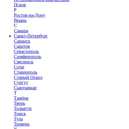
Псков
Р
Ростов-на-Дону
Рязань
С
Самара
Санкт-Петербург
Саранск
Саратов
Севастополь
Симферополь
Смоленск
Сочи
Ставрополь
Старый Оскол
Сургут
Сыктывкар
Т
Тамбов
Тверь
Тольятти
Томск
Тула
Тюмень