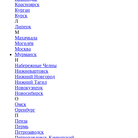
Красноярск
Курган
Курск
Л
Липецк
М
Махачкала
Могилёв
Москва
Мурманск
Н
Набережные Челны
Нижневартовск
Нижний Новгород
Нижний Тагил
Новокузнецк
Новосибирск
О
Омск
Оренбург
П
Пенза
Пермь
Петрозаводск
Петропавловск-Камчатский