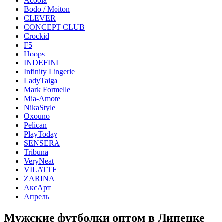
Acoola
Bodo / Moiton
CLEVER
CONCEPT CLUB
Crockid
F5
Hoops
INDEFINI
Infinity Lingerie
LadyTaiga
Mark Formelle
Mia-Amore
NikaStyle
Oxouno
Pelican
PlayToday
SENSERA
Tribuna
VeryNeat
VILATTE
ZARINA
АксАрт
Апрель
Мужские футболки оптом в Липецке