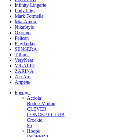
Infinity Lingerie
LadyTaiga
Mark Formelle
Mia-Amore
NikaStyle
Oxouno
Pelican
PlayToday
SENSERA
Tribuna
VeryNeat
VILATTE
ZARINA
АксАрт
Апрель
Бренды
Acoola
Bodo / Moiton
CLEVER
CONCEPT CLUB
Crockid
F5
Hoops
INDEFINI