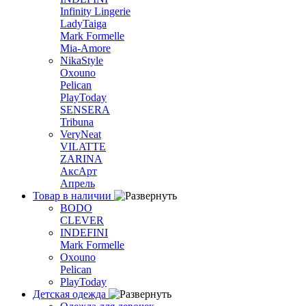
Infinity Lingerie
LadyTaiga
Mark Formelle
Mia-Amore
NikaStyle
Oxouno
Pelican
PlayToday
SENSERA
Tribuna
VeryNeat
VILATTE
ZARINA
АксАрт
Апрель
Товар в наличии
BODO
CLEVER
INDEFINI
Mark Formelle
Oxouno
Pelican
PlayToday
Детская одежда