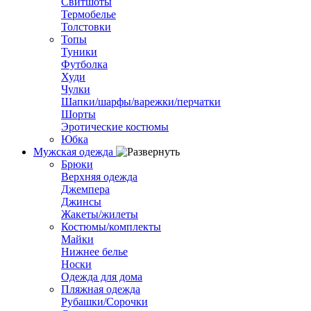
Свитшоты
Термобелье
Толстовки
Топы
Туники
Футболка
Худи
Чулки
Шапки/шарфы/варежки/перчатки
Шорты
Эротические костюмы
Юбка
Мужская одежда
Брюки
Верхняя одежда
Джемпера
Джинсы
Жакеты/жилеты
Костюмы/комплекты
Майки
Нижнее белье
Носки
Одежда для дома
Пляжная одежда
Рубашки/Сорочки