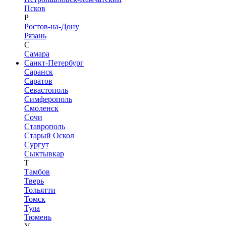
Псков
Р
Ростов-на-Дону
Рязань
С
Самара
Санкт-Петербург
Саранск
Саратов
Севастополь
Симферополь
Смоленск
Сочи
Ставрополь
Старый Оскол
Сургут
Сыктывкар
Т
Тамбов
Тверь
Тольятти
Томск
Тула
Тюмень