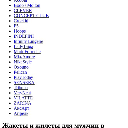
Acoola
Bodo / Moiton
CLEVER
CONCEPT CLUB
Crockid
F5
Hoops
INDEFINI
Infinity Lingerie
LadyTaiga
Mark Formelle
Mia-Amore
NikaStyle
Oxouno
Pelican
PlayToday
SENSERA
Tribuna
VeryNeat
VILATTE
ZARINA
АксАрт
Апрель
Жакеты и жилеты для мужчин в