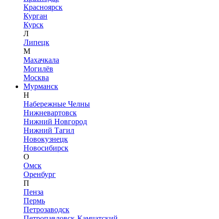
Красноярск
Курган
Курск
Л
Липецк
М
Махачкала
Могилёв
Москва
Мурманск
Н
Набережные Челны
Нижневартовск
Нижний Новгород
Нижний Тагил
Новокузнецк
Новосибирск
О
Омск
Оренбург
П
Пенза
Пермь
Петрозаводск
Петропавловск-Камчатский