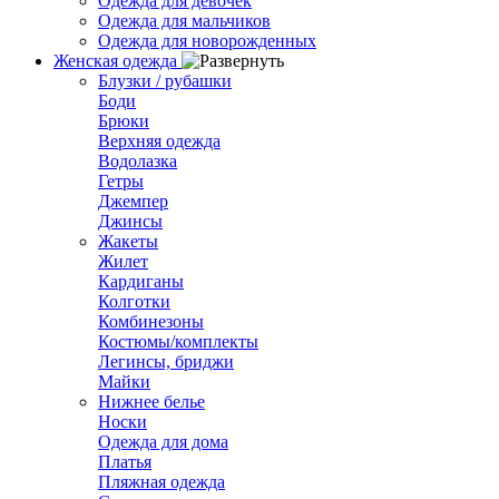
Одежда для девочек
Одежда для мальчиков
Одежда для новорожденных
Женская одежда
Блузки / рубашки
Боди
Брюки
Верхняя одежда
Водолазка
Гетры
Джемпер
Джинсы
Жакеты
Жилет
Кардиганы
Колготки
Комбинезоны
Костюмы/комплекты
Легинсы, бриджи
Майки
Нижнее белье
Носки
Одежда для дома
Платья
Пляжная одежда