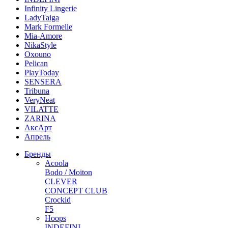
Infinity Lingerie
LadyTaiga
Mark Formelle
Mia-Amore
NikaStyle
Oxouno
Pelican
PlayToday
SENSERA
Tribuna
VeryNeat
VILATTE
ZARINA
АксАрт
Апрель
Бренды
Acoola
Bodo / Moiton
CLEVER
CONCEPT CLUB
Crockid
F5
Hoops
INDEFINI