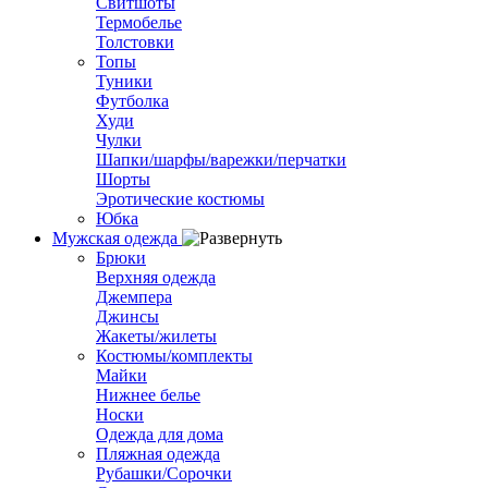
Свитшоты
Термобелье
Толстовки
Топы
Туники
Футболка
Худи
Чулки
Шапки/шарфы/варежки/перчатки
Шорты
Эротические костюмы
Юбка
Мужская одежда
Брюки
Верхняя одежда
Джемпера
Джинсы
Жакеты/жилеты
Костюмы/комплекты
Майки
Нижнее белье
Носки
Одежда для дома
Пляжная одежда
Рубашки/Сорочки