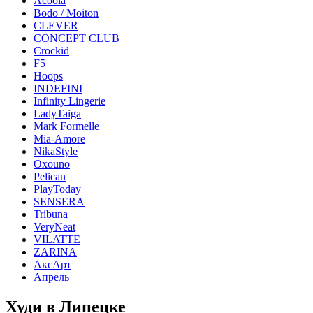
Acoola
Bodo / Moiton
CLEVER
CONCEPT CLUB
Crockid
F5
Hoops
INDEFINI
Infinity Lingerie
LadyTaiga
Mark Formelle
Mia-Amore
NikaStyle
Oxouno
Pelican
PlayToday
SENSERA
Tribuna
VeryNeat
VILATTE
ZARINA
АксАрт
Апрель
Худи в Липецке