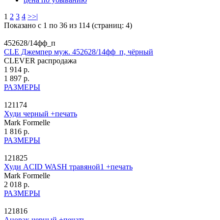
1
2
3
4
>
>|
Показано с 1 по 36 из 114 (страниц: 4)
452628/14фф_п
CLE Джемпер муж. 452628/14фф_п, чёрный
CLEVER распродажа
1 914 р.
1 897 р.
РАЗМЕРЫ
121174
Худи черный +печать
Mark Formelle
1 816 р.
РАЗМЕРЫ
121825
Худи ACID WASH травяной1 +печать
Mark Formelle
2 018 р.
РАЗМЕРЫ
121816
Анорак черный +печать