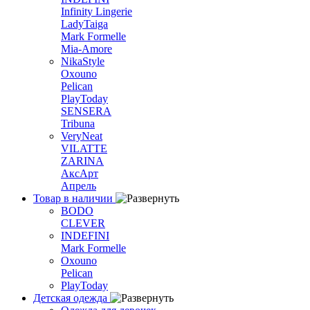
Infinity Lingerie
LadyTaiga
Mark Formelle
Mia-Amore
NikaStyle
Oxouno
Pelican
PlayToday
SENSERA
Tribuna
VeryNeat
VILATTE
ZARINA
АксАрт
Апрель
Товар в наличии
BODO
CLEVER
INDEFINI
Mark Formelle
Oxouno
Pelican
PlayToday
Детская одежда