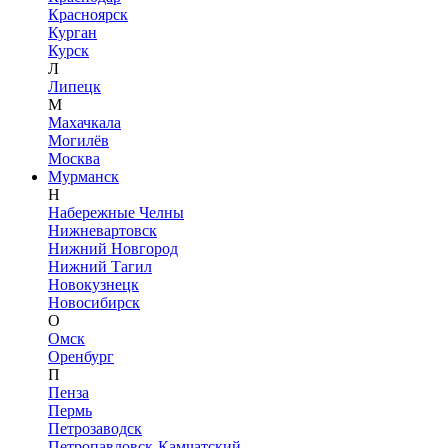
Красноярск
Курган
Курск
Л
Липецк
М
Махачкала
Могилёв
Москва
Мурманск
Н
Набережные Челны
Нижневартовск
Нижний Новгород
Нижний Тагил
Новокузнецк
Новосибирск
О
Омск
Оренбург
П
Пенза
Пермь
Петрозаводск
Петропавловск-Камчатский