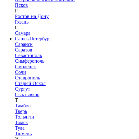
Псков
Р
Ростов-на-Дону
Рязань
С
Самара
Санкт-Петербург
Саранск
Саратов
Севастополь
Симферополь
Смоленск
Сочи
Ставрополь
Старый Оскол
Сургут
Сыктывкар
Т
Тамбов
Тверь
Тольятти
Томск
Тула
Тюмень