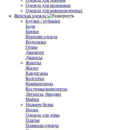
Одежда для девочек
Одежда для мальчиков
Одежда для новорожденных
Женская одежда
Блузки / рубашки
Боди
Брюки
Верхняя одежда
Водолазка
Гетры
Джемпер
Джинсы
Жакеты
Жилет
Кардиганы
Колготки
Комбинезоны
Костюмы/комплекты
Легинсы, бриджи
Майки
Нижнее белье
Носки
Одежда для дома
Платья
Пляжная одежда