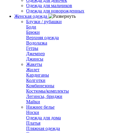
Одежда для девочек
Одежда для мальчиков
Одежда для новорожденных
Женская одежда
Блузки / рубашки
Боди
Брюки
Верхняя одежда
Водолазка
Гетры
Джемпер
Джинсы
Жакеты
Жилет
Кардиганы
Колготки
Комбинезоны
Костюмы/комплекты
Легинсы, бриджи
Майки
Нижнее белье
Носки
Одежда для дома
Платья
Пляжная одежда