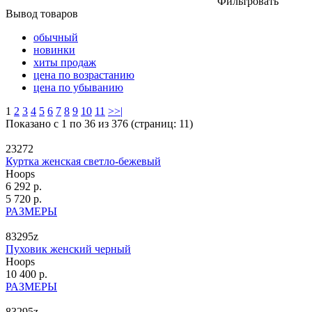
Фильтровать
Вывод товаров
обычный
новинки
хиты продаж
цена по возрастанию
цена по убыванию
1
2
3
4
5
6
7
8
9
10
11
>
>|
Показано с 1 по 36 из 376 (страниц: 11)
23272
Куртка женская светло-бежевый
Hoops
6 292 р.
5 720 р.
РАЗМЕРЫ
83295z
Пуховик женский черный
Hoops
10 400 р.
РАЗМЕРЫ
83295z