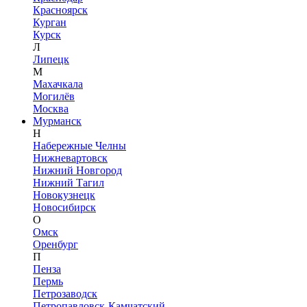
Красноярск
Курган
Курск
Л
Липецк
М
Махачкала
Могилёв
Москва
Мурманск
Н
Набережные Челны
Нижневартовск
Нижний Новгород
Нижний Тагил
Новокузнецк
Новосибирск
О
Омск
Оренбург
П
Пенза
Пермь
Петрозаводск
Петропавловск-Камчатский