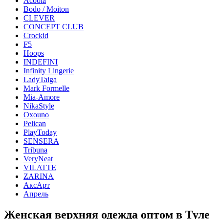
Acoola
Bodo / Moiton
CLEVER
CONCEPT CLUB
Crockid
F5
Hoops
INDEFINI
Infinity Lingerie
LadyTaiga
Mark Formelle
Mia-Amore
NikaStyle
Oxouno
Pelican
PlayToday
SENSERA
Tribuna
VeryNeat
VILATTE
ZARINA
АксАрт
Апрель
Женская верхняя одежда оптом в Туле