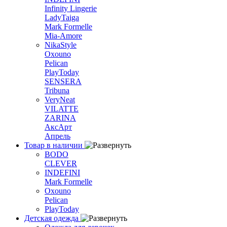
Infinity Lingerie
LadyTaiga
Mark Formelle
Mia-Amore
NikaStyle
Oxouno
Pelican
PlayToday
SENSERA
Tribuna
VeryNeat
VILATTE
ZARINA
АксАрт
Апрель
Товар в наличии
BODO
CLEVER
INDEFINI
Mark Formelle
Oxouno
Pelican
PlayToday
Детская одежда