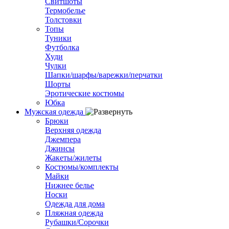
Свитшоты
Термобелье
Толстовки
Топы
Туники
Футболка
Худи
Чулки
Шапки/шарфы/варежки/перчатки
Шорты
Эротические костюмы
Юбка
Мужская одежда
Брюки
Верхняя одежда
Джемпера
Джинсы
Жакеты/жилеты
Костюмы/комплекты
Майки
Нижнее белье
Носки
Одежда для дома
Пляжная одежда
Рубашки/Сорочки