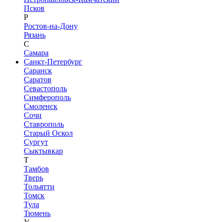
Псков
Р
Ростов-на-Дону
Рязань
С
Самара
Санкт-Петербург
Саранск
Саратов
Севастополь
Симферополь
Смоленск
Сочи
Ставрополь
Старый Оскол
Сургут
Сыктывкар
Т
Тамбов
Тверь
Тольятти
Томск
Тула
Тюмень