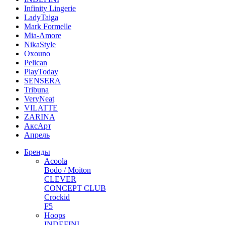
Infinity Lingerie
LadyTaiga
Mark Formelle
Mia-Amore
NikaStyle
Oxouno
Pelican
PlayToday
SENSERA
Tribuna
VeryNeat
VILATTE
ZARINA
АксАрт
Апрель
Бренды
Acoola
Bodo / Moiton
CLEVER
CONCEPT CLUB
Crockid
F5
Hoops
INDEFINI