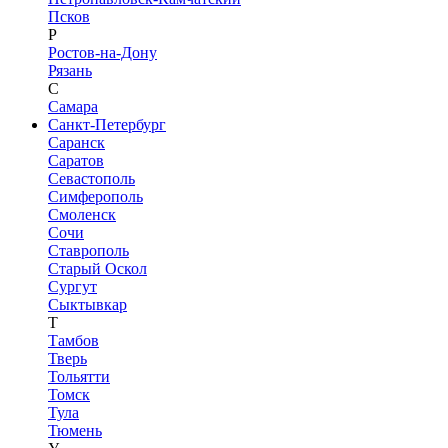
Псков
Р
Ростов-на-Дону
Рязань
С
Самара
Санкт-Петербург
Саранск
Саратов
Севастополь
Симферополь
Смоленск
Сочи
Ставрополь
Старый Оскол
Сургут
Сыктывкар
Т
Тамбов
Тверь
Тольятти
Томск
Тула
Тюмень