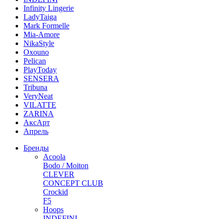
Infinity Lingerie
LadyTaiga
Mark Formelle
Mia-Amore
NikaStyle
Oxouno
Pelican
PlayToday
SENSERA
Tribuna
VeryNeat
VILATTE
ZARINA
АксАрт
Апрель
Бренды
Acoola
Bodo / Moiton
CLEVER
CONCEPT CLUB
Crockid
F5
Hoops
INDEFINI