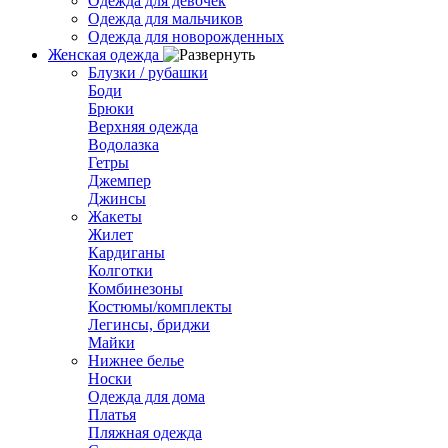
Одежда для девочек
Одежда для мальчиков
Одежда для новорожденных
Женская одежда
Блузки / рубашки
Боди
Брюки
Верхняя одежда
Водолазка
Гетры
Джемпер
Джинсы
Жакеты
Жилет
Кардиганы
Колготки
Комбинезоны
Костюмы/комплекты
Легинсы, бриджи
Майки
Нижнее белье
Носки
Одежда для дома
Платья
Пляжная одежда