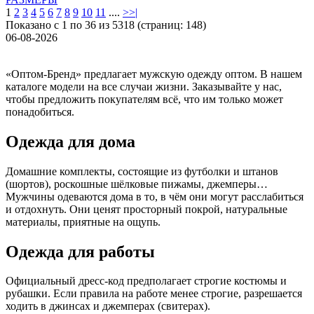
1
2
3
4
5
6
7
8
9
10
11
....
>
>|
Показано с 1 по 36 из 5318 (страниц: 148)
06-08-2026
«Оптом-Бренд» предлагает мужскую одежду оптом. В нашем
каталоге модели на все случаи жизни. Заказывайте у нас,
чтобы предложить покупателям всё, что им только может
понадобиться.
Одежда для дома
Домашние комплекты, состоящие из футболки и штанов
(шортов), роскошные шёлковые пижамы, джемперы…
Мужчины одеваются дома в то, в чём они могут расслабиться
и отдохнуть. Они ценят просторный покрой, натуральные
материалы, приятные на ощупь.
Одежда для работы
Официальный дресс-код предполагает строгие костюмы и
рубашки. Если правила на работе менее строгие, разрешается
ходить в джинсах и джемперах (свитерах).