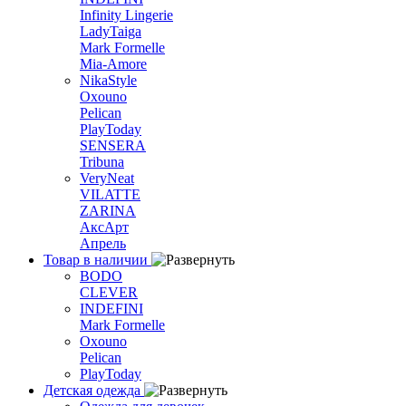
Infinity Lingerie
LadyTaiga
Mark Formelle
Mia-Amore
NikaStyle
Oxouno
Pelican
PlayToday
SENSERA
Tribuna
VeryNeat
VILATTE
ZARINA
АксАрт
Апрель
Товар в наличии
BODO
CLEVER
INDEFINI
Mark Formelle
Oxouno
Pelican
PlayToday
Детская одежда