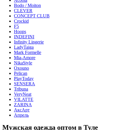
Acoola
Bodo / Moiton
CLEVER
CONCEPT CLUB
Crockid
F5
Hoops
INDEFINI
Infinity Lingerie
LadyTaiga
Mark Formelle
Mia-Amore
NikaStyle
Oxouno
Pelican
PlayToday
SENSERA
Tribuna
VeryNeat
VILATTE
ZARINA
АксАрт
Апрель
Мужская одежда оптом в Туле