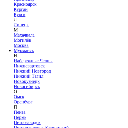
Красноярск
Курган
Курск
Л
Липецк
М
Махачкала
Могилёв
Москва
Мурманск
Н
Набережные Челны
Нижневартовск
Нижний Новгород
Нижний Тагил
Новокузнецк
Новосибирск
О
Омск
Оренбург
П
Пенза
Пермь
Петрозаводск
Петропавловск-Камчатский