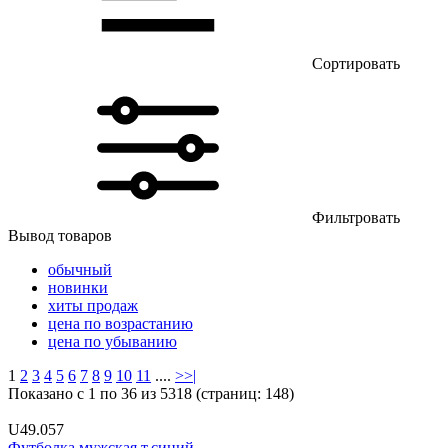
Сортировать
Фильтровать
Вывод товаров
обычный
новинки
хиты продаж
цена по возрастанию
цена по убыванию
1
2
3
4
5
6
7
8
9
10
11
....
>
>|
Показано с 1 по 36 из 5318 (страниц: 148)
U49.057
Футболка мужская т.синий