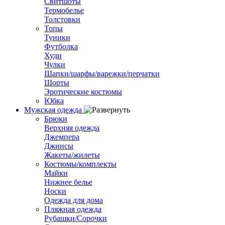
Свитшоты
Термобелье
Толстовки
Топы
Туники
Футболка
Худи
Чулки
Шапки/шарфы/варежки/перчатки
Шорты
Эротические костюмы
Юбка
Мужская одежда
Брюки
Верхняя одежда
Джемпера
Джинсы
Жакеты/жилеты
Костюмы/комплекты
Майки
Нижнее белье
Носки
Одежда для дома
Пляжная одежда
Рубашки/Сорочки