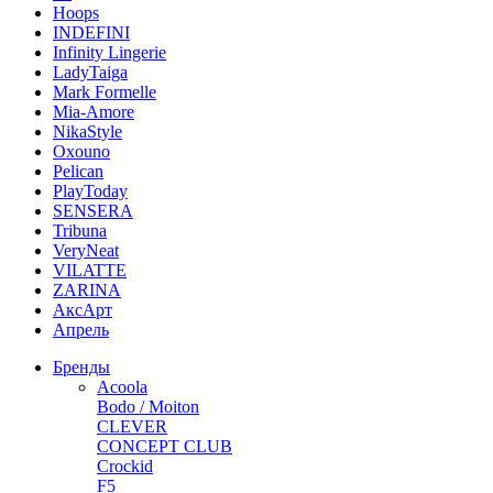
Hoops
INDEFINI
Infinity Lingerie
LadyTaiga
Mark Formelle
Mia-Amore
NikaStyle
Oxouno
Pelican
PlayToday
SENSERA
Tribuna
VeryNeat
VILATTE
ZARINA
АксАрт
Апрель
Бренды
Acoola
Bodo / Moiton
CLEVER
CONCEPT CLUB
Crockid
F5