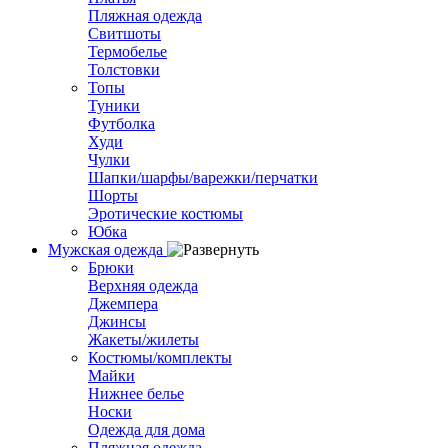
Пляжная одежда
Свитшоты
Термобелье
Толстовки
Топы
Туники
Футболка
Худи
Чулки
Шапки/шарфы/варежки/перчатки
Шорты
Эротические костюмы
Юбка
Мужская одежда
Брюки
Верхняя одежда
Джемпера
Джинсы
Жакеты/жилеты
Костюмы/комплекты
Майки
Нижнее белье
Носки
Одежда для дома
Пляжная одежда