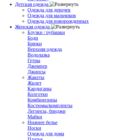
Детская одежда
Одежда для девочек
Одежда для мальчиков
Одежда для новорожденных
Женская одежда
Блузки / рубашки
Боди
Брюки
Верхняя одежда
Водолазка
Гетры
Джемпер
Джинсы
Жакеты
Жилет
Кардиганы
Колготки
Комбинезоны
Костюмы/комплекты
Легинсы, бриджи
Майки
Нижнее белье
Носки
Одежда для дома
Платья