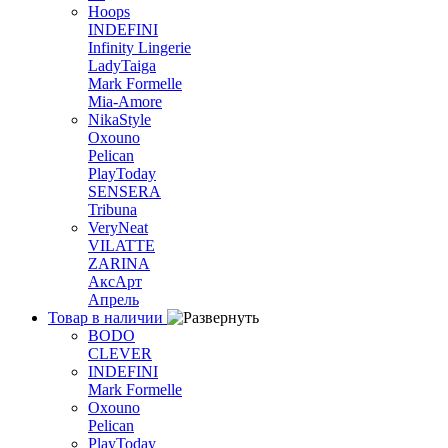
Hoops
INDEFINI
Infinity Lingerie
LadyTaiga
Mark Formelle
Mia-Amore
NikaStyle
Oxouno
Pelican
PlayToday
SENSERA
Tribuna
VeryNeat
VILATTE
ZARINA
АксАрт
Апрель
Товар в наличии
BODO
CLEVER
INDEFINI
Mark Formelle
Oxouno
Pelican
PlayToday