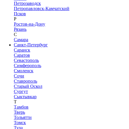
Петрозаводск
Петропавловск-Камчатский
Псков
Р
Ростов-на-Дону
Рязань
С
Самара
Санкт-Петербург
Саранск
Саратов
Севастополь
Симферополь
Смоленск
Сочи
Ставрополь
Старый Оскол
Сургут
Сыктывкар
Т
Тамбов
Тверь
Тольятти
Томск
Тула