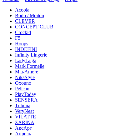
Acoola
Bodo / Moiton
CLEVER
CONCEPT CLUB
Crockid
F5
Hoops
INDEFINI
Infinity Lingerie
LadyTaiga
Mark Formelle
Mia-Amore
NikaStyle
Oxouno
Pelican
PlayToday
SENSERA
Tribuna
VeryNeat
VILATTE
ZARINA
АксАрт
Апрель