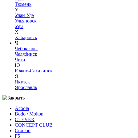
Тюмень
У
Улан-Удэ
Ульяновск
Уфа
Х
Хабаровск
Ч
Чебоксары
Челябинск
Чита
Ю
Южно-Сахалинск
Я
Якутск
Ярославль
Acoola
Bodo / Moiton
CLEVER
CONCEPT CLUB
Crockid
F5