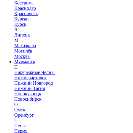
Кострома
Краснодар
Красноярск
Курган
Курск
Л
Липецк
М
Махачкала
Могилёв
Москва
Мурманск
Н
Набережные Челны
Нижневартовск
Нижний Новгород
Нижний Тагил
Новокузнецк
Новосибирск
О
Омск
Оренбург
П
Пенза
Пермь