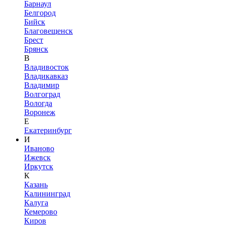
Барнаул
Белгород
Бийск
Благовещенск
Брест
Брянск
В
Владивосток
Владикавказ
Владимир
Волгоград
Вологда
Воронеж
Е
Екатеринбург
И
Иваново
Ижевск
Иркутск
К
Казань
Калининград
Калуга
Кемерово
Киров