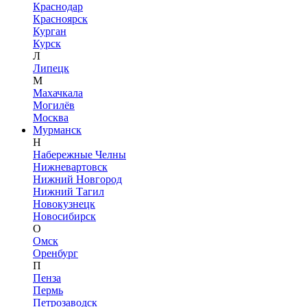
Краснодар
Красноярск
Курган
Курск
Л
Липецк
М
Махачкала
Могилёв
Москва
Мурманск
Н
Набережные Челны
Нижневартовск
Нижний Новгород
Нижний Тагил
Новокузнецк
Новосибирск
О
Омск
Оренбург
П
Пенза
Пермь
Петрозаводск