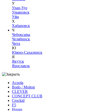
У
Улан-Удэ
Ульяновск
Уфа
Х
Хабаровск
Ч
Чебоксары
Челябинск
Чита
Ю
Южно-Сахалинск
Я
Якутск
Ярославль
Acoola
Bodo / Moiton
CLEVER
CONCEPT CLUB
Crockid
F5
Hoops