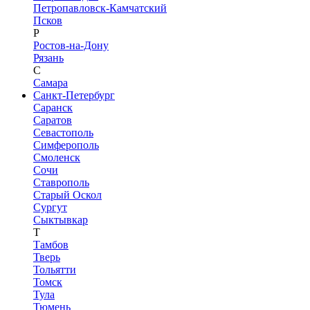
Петропавловск-Камчатский
Псков
Р
Ростов-на-Дону
Рязань
С
Самара
Санкт-Петербург
Саранск
Саратов
Севастополь
Симферополь
Смоленск
Сочи
Ставрополь
Старый Оскол
Сургут
Сыктывкар
Т
Тамбов
Тверь
Тольятти
Томск
Тула
Тюмень