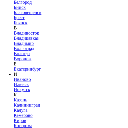
Белгород
Бийск
Благовещенск
Брест
Брянск
В
Владивосток
Владикавказ
Владимир
Волгоград
Вологда
Воронеж
Е
Екатеринбург
И
Иваново
Ижевск
Иркутск
К
Казань
Калининград
Калуга
Кемерово
Киров
Кострома