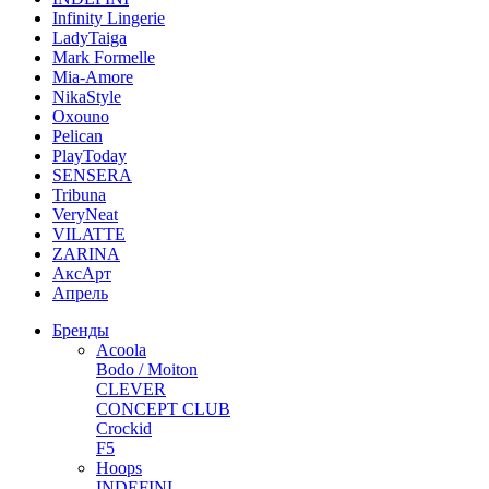
Infinity Lingerie
LadyTaiga
Mark Formelle
Mia-Amore
NikaStyle
Oxouno
Pelican
PlayToday
SENSERA
Tribuna
VeryNeat
VILATTE
ZARINA
АксАрт
Апрель
Бренды
Acoola
Bodo / Moiton
CLEVER
CONCEPT CLUB
Crockid
F5
Hoops
INDEFINI