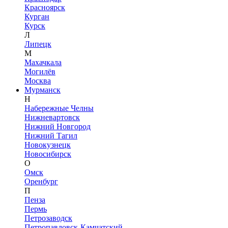
Красноярск
Курган
Курск
Л
Липецк
М
Махачкала
Могилёв
Москва
Мурманск
Н
Набережные Челны
Нижневартовск
Нижний Новгород
Нижний Тагил
Новокузнецк
Новосибирск
О
Омск
Оренбург
П
Пенза
Пермь
Петрозаводск
Петропавловск-Камчатский