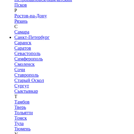
Псков
Р
Ростов-на-Дону
Рязань
С
Самара
Санкт-Петербург
Саранск
Саратов
Севастополь
Симферополь
Смоленск
Сочи
Ставрополь
Старый Оскол
Сургут
Сыктывкар
Т
Тамбов
Тверь
Тольятти
Томск
Тула
Тюмень