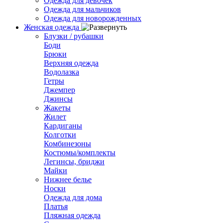
Одежда для девочек
Одежда для мальчиков
Одежда для новорожденных
Женская одежда
Блузки / рубашки
Боди
Брюки
Верхняя одежда
Водолазка
Гетры
Джемпер
Джинсы
Жакеты
Жилет
Кардиганы
Колготки
Комбинезоны
Костюмы/комплекты
Легинсы, бриджи
Майки
Нижнее белье
Носки
Одежда для дома
Платья
Пляжная одежда