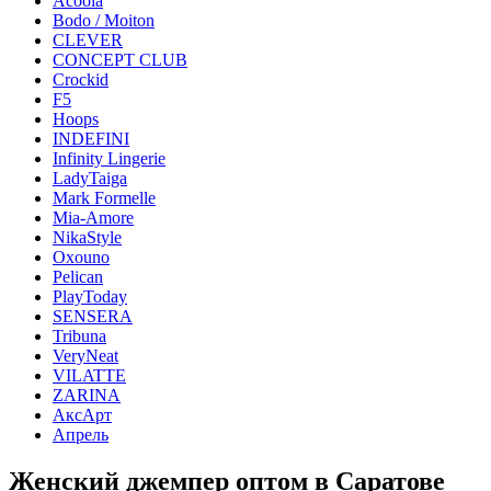
Acoola
Bodo / Moiton
CLEVER
CONCEPT CLUB
Crockid
F5
Hoops
INDEFINI
Infinity Lingerie
LadyTaiga
Mark Formelle
Mia-Amore
NikaStyle
Oxouno
Pelican
PlayToday
SENSERA
Tribuna
VeryNeat
VILATTE
ZARINA
АксАрт
Апрель
Женский джемпер оптом в Саратове