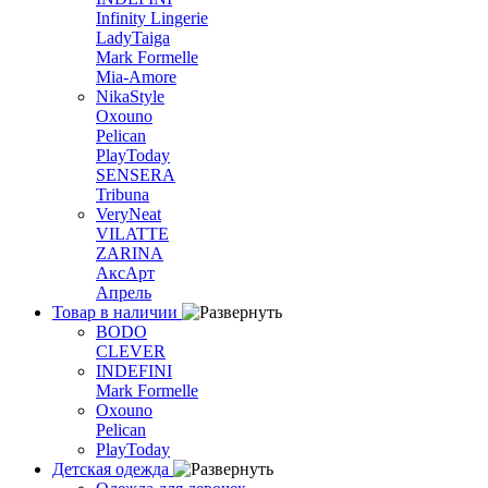
Infinity Lingerie
LadyTaiga
Mark Formelle
Mia-Amore
NikaStyle
Oxouno
Pelican
PlayToday
SENSERA
Tribuna
VeryNeat
VILATTE
ZARINA
АксАрт
Апрель
Товар в наличии
BODO
CLEVER
INDEFINI
Mark Formelle
Oxouno
Pelican
PlayToday
Детская одежда