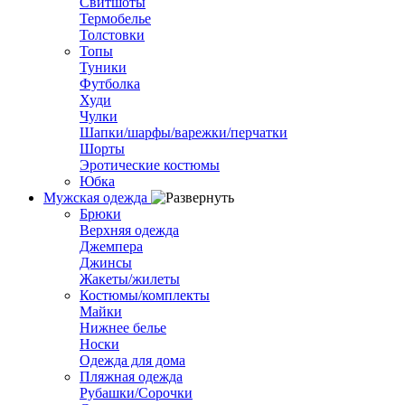
Свитшоты
Термобелье
Толстовки
Топы
Туники
Футболка
Худи
Чулки
Шапки/шарфы/варежки/перчатки
Шорты
Эротические костюмы
Юбка
Мужская одежда
Брюки
Верхняя одежда
Джемпера
Джинсы
Жакеты/жилеты
Костюмы/комплекты
Майки
Нижнее белье
Носки
Одежда для дома
Пляжная одежда
Рубашки/Сорочки