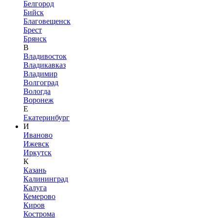
Белгород
Бийск
Благовещенск
Брест
Брянск
В
Владивосток
Владикавказ
Владимир
Волгоград
Вологда
Воронеж
Е
Екатеринбург
И
Иваново
Ижевск
Иркутск
К
Казань
Калининград
Калуга
Кемерово
Киров
Кострома