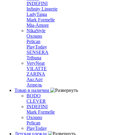
INDEFINI
Infinity Lingerie
LadyTaiga
Mark Formelle
Mia-Amore
NikaStyle
Oxouno
Pelican
PlayToday
SENSERA
Tribuna
VeryNeat
VILATTE
ZARINA
АксАрт
Апрель
Товар в наличии
BODO
CLEVER
INDEFINI
Mark Formelle
Oxouno
Pelican
PlayToday
Детская одежда