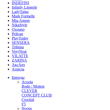
INDEFINI
Infinity Lingerie
LadyTaiga
Mark Formelle
Mia-Amore
NikaStyle
Oxouno
Pelican
PlayToday
SENSERA
Tribuna
VeryNeat
VILATTE
ZARINA
АксАрт
Апрель
Бренды
Acoola
Bodo / Moiton
CLEVER
CONCEPT CLUB
Crockid
F5
Hoops