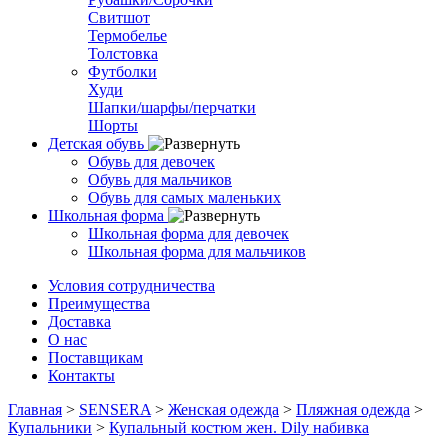
Свитшот
Термобелье
Толстовка
Футболки
Худи
Шапки/шарфы/перчатки
Шорты
Детская обувь
Обувь для девочек
Обувь для мальчиков
Обувь для самых маленьких
Школьная форма
Школьная форма для девочек
Школьная форма для мальчиков
Условия сотрудничества
Преимущества
Доставка
О нас
Поставщикам
Контакты
Главная
>
SENSERA
>
Женская одежда
>
Пляжная одежда
>
Купальники
>
Купальный костюм жен. Dily набивка