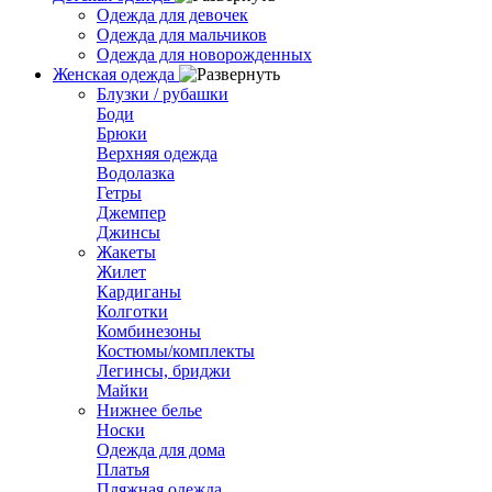
Одежда для девочек
Одежда для мальчиков
Одежда для новорожденных
Женская одежда
Блузки / рубашки
Боди
Брюки
Верхняя одежда
Водолазка
Гетры
Джемпер
Джинсы
Жакеты
Жилет
Кардиганы
Колготки
Комбинезоны
Костюмы/комплекты
Легинсы, бриджи
Майки
Нижнее белье
Носки
Одежда для дома
Платья
Пляжная одежда