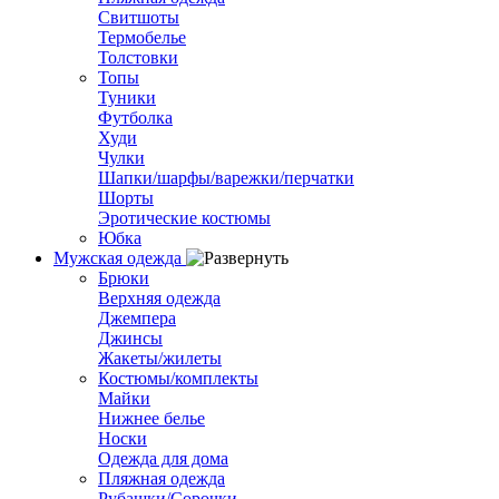
Свитшоты
Термобелье
Толстовки
Топы
Туники
Футболка
Худи
Чулки
Шапки/шарфы/варежки/перчатки
Шорты
Эротические костюмы
Юбка
Мужская одежда
Брюки
Верхняя одежда
Джемпера
Джинсы
Жакеты/жилеты
Костюмы/комплекты
Майки
Нижнее белье
Носки
Одежда для дома
Пляжная одежда
Рубашки/Сорочки