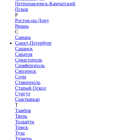
Петропавловск-Камчатский
Псков
Р
Ростов-на-Дону
Рязань
С
Самара
Санкт-Петербург
Саранск
Саратов
Севастополь
Симферополь
Смоленск
Сочи
Ставрополь
Старый Оскол
Сургут
Сыктывкар
Т
Тамбов
Тверь
Тольятти
Томск
Тула
Тюмень