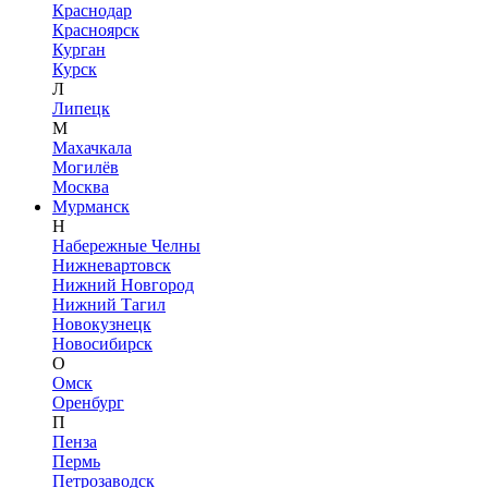
Краснодар
Красноярск
Курган
Курск
Л
Липецк
М
Махачкала
Могилёв
Москва
Мурманск
Н
Набережные Челны
Нижневартовск
Нижний Новгород
Нижний Тагил
Новокузнецк
Новосибирск
О
Омск
Оренбург
П
Пенза
Пермь
Петрозаводск