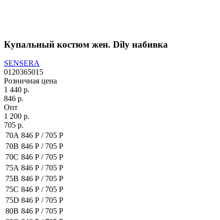
Купальный костюм жен. Dily набивка
SENSERA
0120365015
Розничная цена
1 440 р.
846 р.
Опт
1 200 р.
705 р.
70A
846 Р /
705 Р
70B
846 Р /
705 Р
70C
846 Р /
705 Р
75A
846 Р /
705 Р
75B
846 Р /
705 Р
75C
846 Р /
705 Р
75D
846 Р /
705 Р
80B
846 Р /
705 Р