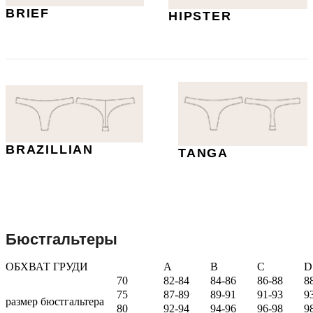
BRIEF
HIPSTER
BRAZILLIAN
TANGA
Бюстгальтеры
ОБХВАТ ГРУДИ
A
B
C
D
70
82-84
84-86
86-88
8
75
87-89
89-91
91-93
9
размер бюстгальтера
80
92-94
94-96
96-98
9