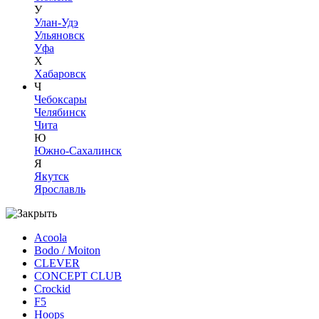
У
Улан-Удэ
Ульяновск
Уфа
Х
Хабаровск
Ч
Чебоксары
Челябинск
Чита
Ю
Южно-Сахалинск
Я
Якутск
Ярославль
Acoola
Bodo / Moiton
CLEVER
CONCEPT CLUB
Crockid
F5
Hoops