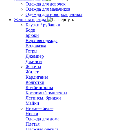
Одежда для девочек
Одежда для мальчиков
Одежда для новорожденных
Женская одежда
Блузки / рубашки
Боди
Брюки
Верхняя одежда
Водолазка
Гетры
Джемпер
Джинсы
Жакеты
Жилет
Кардиганы
Колготки
Комбинезоны
Костюмы/комплекты
Легинсы, бриджи
Майки
Нижнее белье
Носки
Одежда для дома
Платья
Пляжная одежда