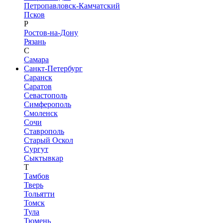
Петропавловск-Камчатский
Псков
Р
Ростов-на-Дону
Рязань
С
Самара
Санкт-Петербург
Саранск
Саратов
Севастополь
Симферополь
Смоленск
Сочи
Ставрополь
Старый Оскол
Сургут
Сыктывкар
Т
Тамбов
Тверь
Тольятти
Томск
Тула
Тюмень