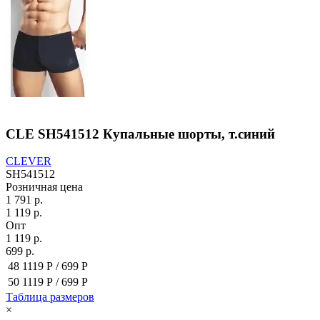
CLE SH541512 Купальные шорты, т.синий
CLEVER
SH541512
Розничная цена
1 791 р.
1 119 р.
Опт
1 119 р.
699 р.
48
1119 Р /
699 Р
50
1119 Р /
699 Р
Таблица размеров
×