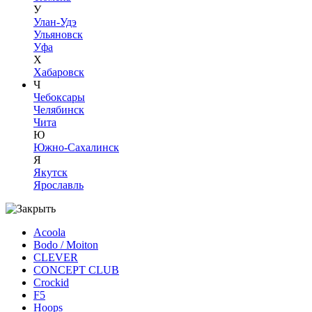
У
Улан-Удэ
Ульяновск
Уфа
Х
Хабаровск
Ч
Чебоксары
Челябинск
Чита
Ю
Южно-Сахалинск
Я
Якутск
Ярославль
Acoola
Bodo / Moiton
CLEVER
CONCEPT CLUB
Crockid
F5
Hoops