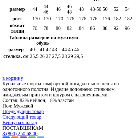
44-
46-
размер
44
46
48
48-50
50
52
54
46
48
рост
170
170
170
176
176
176
176
182
182
обхват
76
78
80
82
84
86
88
92
96
талии
Таблица размеров на мужскую
обувь
размер
40
41
42
43
44
45
46
стелька, см
25,5
26
27
27,5
28
29
29,5
в корзину
Купальные шорты комфортной посадки выполнены из
однотонного полотна. Изделие дополнено стильным
имиджевым принтом и шнуром с наконечниками.
Состав: 82% нейлон, 18% эластан
Пол: Мужской
Предыдущий товар
Следующий товар
Вернуться назад
ПОСТАВЩИКАМ
8 (800) 250 68 00