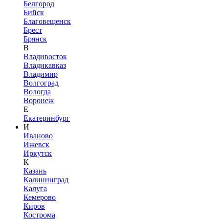
Белгород
Бийск
Благовещенск
Брест
Брянск
В
Владивосток
Владикавказ
Владимир
Волгоград
Вологда
Воронеж
Е
Екатеринбург
И
Иваново
Ижевск
Иркутск
К
Казань
Калининград
Калуга
Кемерово
Киров
Кострома