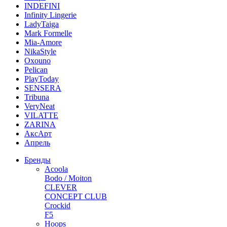
INDEFINI
Infinity Lingerie
LadyTaiga
Mark Formelle
Mia-Amore
NikaStyle
Oxouno
Pelican
PlayToday
SENSERA
Tribuna
VeryNeat
VILATTE
ZARINA
АксАрт
Апрель
Бренды
Acoola
Bodo / Moiton
CLEVER
CONCEPT CLUB
Crockid
F5
Hoops