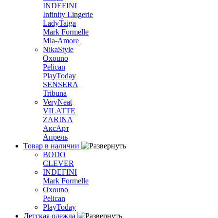
INDEFINI
Infinity Lingerie
LadyTaiga
Mark Formelle
Mia-Amore
NikaStyle
Oxouno
Pelican
PlayToday
SENSERA
Tribuna
VeryNeat
VILATTE
ZARINA
АксАрт
Апрель
Товар в наличии
BODO
CLEVER
INDEFINI
Mark Formelle
Oxouno
Pelican
PlayToday
Детская одежда