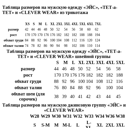
Таблица размеров на мужскую одежду «ЭЙС», «ТЕТ-а-
ТЕТ» и «CLEVER WEAR» из трикотажа
XS
S
M
L
XL
2XL
3XL
4XL
5XL
6XL
7XL
размер
42
44
46
48
50
52
54
56
58
60
62
рост
170
170
170
176
176
182
182
182
188
188
194
обхват груди
84
88
92
96
100
104
108
112
116
120
124
обхват талии
74
78
82
86
90
94
98
102
106
110
114
Таблица размеров на мужскую одежду «ЭЙС», «ТЕТ-а-
ТЕТ» и «CLEVER WEAR» швейной группы
S
M
L
XL
2XL
3XL
4XL
5XL
размер
44
46
48
50
52
54
56
58
рост
170
170
176
176
182
182
182
188
обхват груди
88
92
96
100
104
108
112
116
обхват талии
76
80
84
88
92
96
100
104
обхват шеи (для
38
39
40
41
42
43
44
45
сорочек)
Таблица размеров на мужскую джинсовую группу «ЭЙС» и
«CLEVER WEAR»
W28
W29
W30
W31
W32
W33
W34
W36
W38
L-
S
S-M
M
M-L
L
XL
2XL
3XL
XL