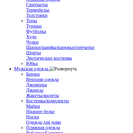
Свитшоты
Термобелье
Толстовки
Топы
Туники
Футболка
Худи
Чулки
Шапки/шарфы/варежки/перчатки
Шорты
Эротические костюмы
Юбка
Мужская одежда
Брюки
Верхняя одежда
Джемпера
Джинсы
Жакеты/жилеты
Костюмы/комплекты
Майки
Нижнее белье
Носки
Одежда для дома
Пляжная одежда
Рубашки/Сорочки