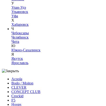
У
Улан-Удэ
Ульяновск
Уфа
Х
Хабаровск
Ч
Чебоксары
Челябинск
Чита
Ю
Южно-Сахалинск
Я
Якутск
Ярославль
Acoola
Bodo / Moiton
CLEVER
CONCEPT CLUB
Crockid
F5
Hoops