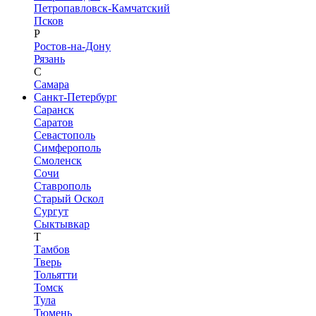
Петропавловск-Камчатский
Псков
Р
Ростов-на-Дону
Рязань
С
Самара
Санкт-Петербург
Саранск
Саратов
Севастополь
Симферополь
Смоленск
Сочи
Ставрополь
Старый Оскол
Сургут
Сыктывкар
Т
Тамбов
Тверь
Тольятти
Томск
Тула
Тюмень