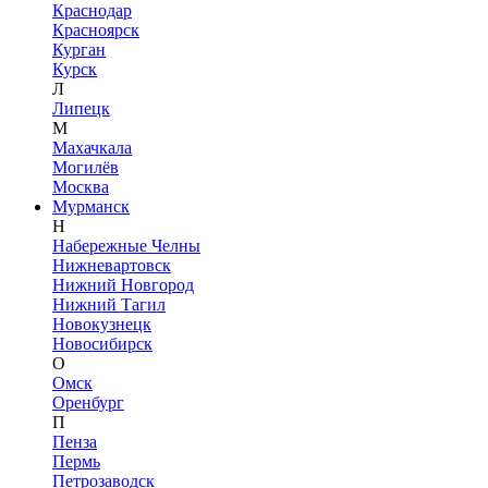
Краснодар
Красноярск
Курган
Курск
Л
Липецк
М
Махачкала
Могилёв
Москва
Мурманск
Н
Набережные Челны
Нижневартовск
Нижний Новгород
Нижний Тагил
Новокузнецк
Новосибирск
О
Омск
Оренбург
П
Пенза
Пермь
Петрозаводск