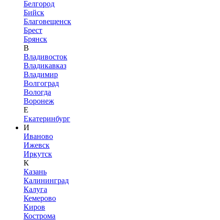
Белгород
Бийск
Благовещенск
Брест
Брянск
В
Владивосток
Владикавказ
Владимир
Волгоград
Вологда
Воронеж
Е
Екатеринбург
И
Иваново
Ижевск
Иркутск
К
Казань
Калининград
Калуга
Кемерово
Киров
Кострома