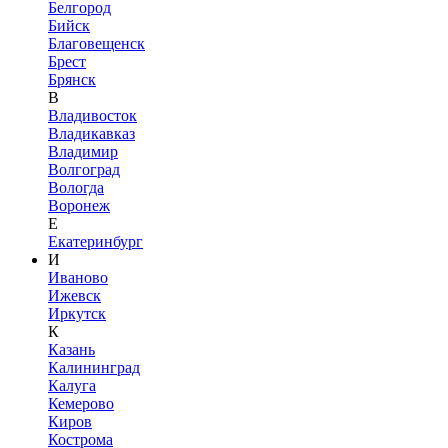
Белгород
Бийск
Благовещенск
Брест
Брянск
В
Владивосток
Владикавказ
Владимир
Волгоград
Вологда
Воронеж
Е
Екатеринбург
И
Иваново
Ижевск
Иркутск
К
Казань
Калининград
Калуга
Кемерово
Киров
Кострома