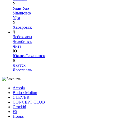
У
Улан-Удэ
Ульяновск
Уфа
Х
Хабаровск
Ч
Чебоксары
Челябинск
Чита
Ю
Южно-Сахалинск
Я
Якутск
Ярославль
Acoola
Bodo / Moiton
CLEVER
CONCEPT CLUB
Crockid
F5
Hoops