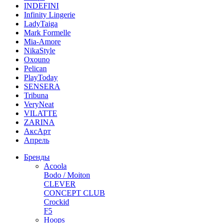
INDEFINI
Infinity Lingerie
LadyTaiga
Mark Formelle
Mia-Amore
NikaStyle
Oxouno
Pelican
PlayToday
SENSERA
Tribuna
VeryNeat
VILATTE
ZARINA
АксАрт
Апрель
Бренды
Acoola
Bodo / Moiton
CLEVER
CONCEPT CLUB
Crockid
F5
Hoops