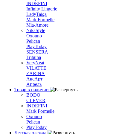
INDEFINI
Infinity Lingerie
LadyTaiga
Mark Formelle
Mia-Amore
NikaStyle
Oxouno
Pelican
PlayToday
SENSERA
Tribuna
VeryNeat
VILATTE
ZARINA
АксАрт
Апрель
Товар в наличии
BODO
CLEVER
INDEFINI
Mark Formelle
Oxouno
Pelican
PlayToday
Детская одежда