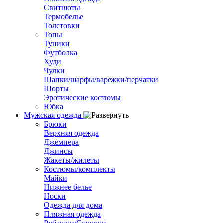
Свитшоты
Термобелье
Толстовки
Топы
Туники
Футболка
Худи
Чулки
Шапки/шарфы/варежки/перчатки
Шорты
Эротические костюмы
Юбка
Мужская одежда
Брюки
Верхняя одежда
Джемпера
Джинсы
Жакеты/жилеты
Костюмы/комплекты
Майки
Нижнее белье
Носки
Одежда для дома
Пляжная одежда
Рубашки/Сорочки