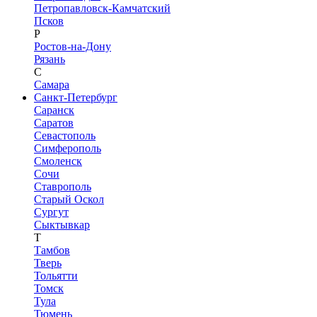
Петропавловск-Камчатский
Псков
Р
Ростов-на-Дону
Рязань
С
Самара
Санкт-Петербург
Саранск
Саратов
Севастополь
Симферополь
Смоленск
Сочи
Ставрополь
Старый Оскол
Сургут
Сыктывкар
Т
Тамбов
Тверь
Тольятти
Томск
Тула
Тюмень