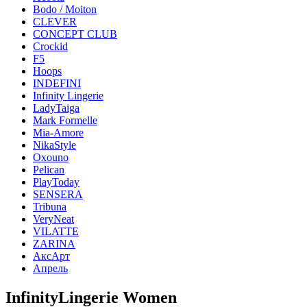
Bodo / Moiton
CLEVER
CONCEPT CLUB
Crockid
F5
Hoops
INDEFINI
Infinity Lingerie
LadyTaiga
Mark Formelle
Mia-Amore
NikaStyle
Oxouno
Pelican
PlayToday
SENSERA
Tribuna
VeryNeat
VILATTE
ZARINA
АксАрт
Апрель
InfinityLingerie Women