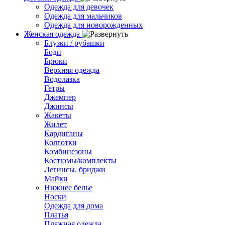
Одежда для девочек
Одежда для мальчиков
Одежда для новорожденных
Женская одежда
Блузки / рубашки
Боди
Брюки
Верхняя одежда
Водолазка
Гетры
Джемпер
Джинсы
Жакеты
Жилет
Кардиганы
Колготки
Комбинезоны
Костюмы/комплекты
Легинсы, бриджи
Майки
Нижнее белье
Носки
Одежда для дома
Платья
Пляжная одежда